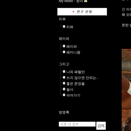
My libido -
청아
긴 이
꽤 오
리뷰
못한 
리뷰
페이퍼
페이퍼
페미니즘
그리고
나와 페렐만
쓰지 않으면 안되는...
좋은 문장들
필사
쉬어가기
방명록