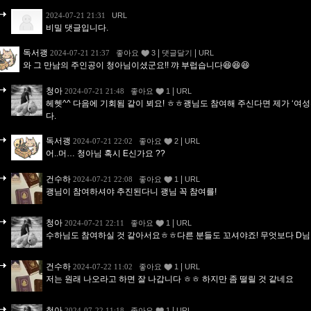
2024-07-21 21:31
URL
비밀 댓글입니다.
독서괭
|
|
2024-07-21 21:37
좋아요
3
댓글달기
URL
와 그 만남의 주인공이 청아님이셨군요!! 꺄 부럽습니다😆😆😆
청아
|
2024-07-21 21:48
좋아요
1
URL
헤헷^^ 다음에 기회됨 같이 뵈요! ㅎㅎ괭님도 참여해 주신다면 제가 ‘여
다.
독서괭
|
2024-07-21 22:02
좋아요
2
URL
어..머… 청아님 혹시 E신가요 ??
건수하
|
2024-07-21 22:08
좋아요
1
URL
괭님이 참여하셔야 추진된다니 괭님 꼭 참여를!
청아
|
2024-07-21 22:11
좋아요
1
URL
수하님도 참여하실 것 같아서요ㅎㅎ다른 분들도 꼬셔야죠! 무엇보다 D님이
건수하
|
2024-07-22 11:02
좋아요
1
URL
저는 원래 나오라고 하면 잘 나갑니다 ㅎㅎ 하지만 좀 떨릴 것 같네요
청아
|
2024-07-22 11:18
좋아요
1
URL