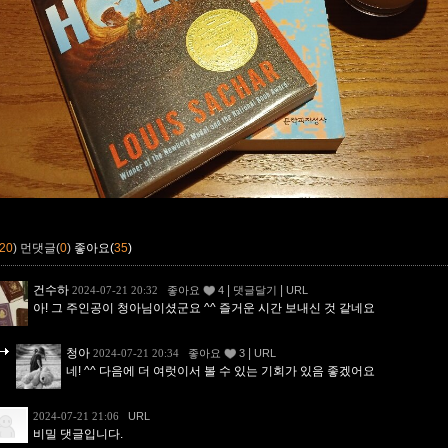
20
)
먼댓글(
0
)
좋아요(
35
)
건수하
|
|
2024-07-21 20:32
좋아요
4
댓글달기
URL
아! 그 주인공이 청아님이셨군요 ^^ 즐거운 시간 보내신 것 같네요
청아
|
2024-07-21 20:34
좋아요
3
URL
네! ^^ 다음에 더 여럿이서 볼 수 있는 기회가 있음 좋겠어요
2024-07-21 21:06
URL
비밀 댓글입니다.