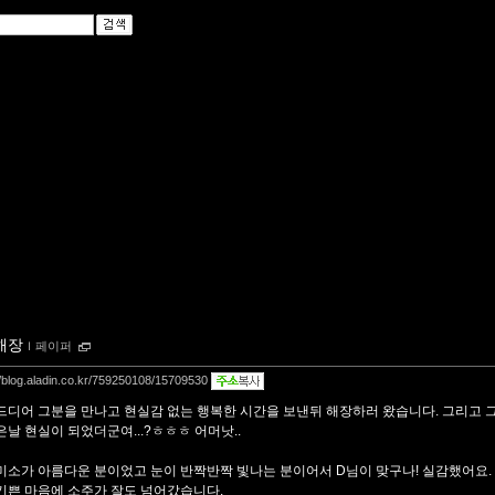
해장
ｌ
페이퍼
//blog.aladin.co.kr/759250108/15709530
드디어 그분을 만나고 현실감 없는 행복한 시간을 보낸뒤 해장하러 왔습니다. 그리고 
은날 현실이 되었더군여...?ㅎㅎㅎ 어머낫..
미소가 아름다운 분이었고 눈이 반짝반짝 빛나는 분이어서 D님이 맞구나! 실감했어요.
기쁜 마음에 소주가 잘도 넘어갔습니다.