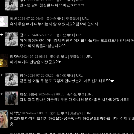
만나면 같이 청심환 나눠 먹어요ㅎㅎㅎㅎ
청년
|
|
2024-07-22 06:49
좋아요
1
댓글달기
URL
혹시 무슨 얘기 나누시는지 알 수 있나요? 짐작이 안돼서
청아
|
2024-07-22 07:29
좋아요
1
URL
아직 확정된것이 아니라서 어떤 이야기를 나눌지는 모르겠으나 만나게 된
주가 되지 않을까 싶습니다^^
잠자냥
|
|
2024-07-22 08:34
좋아요
1
댓글달기
URL
아아 여기의 만남은 이랬군요?!♥️
청아
|
2024-07-22 09:25
좋아요
2
URL
같은 날 어쩜 두 분도 그렇게 만나셨는지 너무 신기해요!^^❤️
햇살과함께
|
2024-07-22 09:55
좋아요
2
URL
각각 따로 만나신거군요? 두분 다 아니 네분 다 좋은 시간되셨겠네요!!
다락방
|
|
2024-07-22 09:52
좋아요
3
댓글달기
URL
안그래도 마지막 달리기 하셨을까 궁금했는데 하셨군요!! 축하합니다!! 이제 앞
훗.