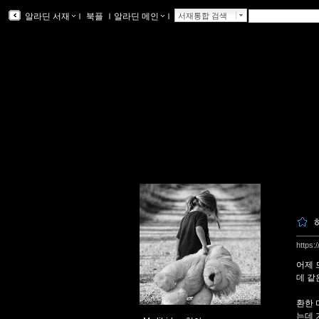
알라딘 서재
ｌ
북플
ｌ
알라딘 메인
ｌ
서재통합 검색
https:
어제 
데 같
환한 
는데 