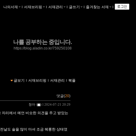
나의서재
ｌ
서재브리핑
ｌ
서재관리
ｌ
글쓰기
ｌ
즐겨찾는 서재
ｌ
나를 공부하는 중입니다.
https://blog.aladin.co.kr/759250108
글보기
ｌ
서재브리핑
ｌ
서재관리
ｌ
북플
댓글(
20
)
청아
(
) l 2024-07-21 20:29
그 자리에서 예언 비슷한 의견을 주고 받았는
 전날도 술을 많이 마셔 조금 헤롱한 상태였