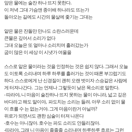
얖은 물에는 술잔 하나 뜨지 못한다.
이 저녁 그대 가슴앤 종이배 하나라도 뜨는가
돌아오는 길에도 시간의 물살에 좇기는 그대는
얕은 물은 잔돌만 만나도 소란스러운데
큰물은 깊어서 소리가 없다
그대 오늘은 또 얼마나 소리치며 흘러갔는가
굽이 많은 이 세상 이 시냇가 여울을
스스로 앝은 물이라는 것을 인정하는 것은 쉽지 않다. 그래서 오늘
도 이토록 소리내며 하루 하루를 흘러가는 것이 때론 부끄럽기도
하다. 스스로에게 난 신경질이 괜히 오랜 벗이자 스승같은 사람에
게 터져나간다. 그는 언제나 그렇듯이 낮은 목소리로 말한다.
- 따라야, 니 마음이 술잔하나 뜨지 못하는 물이 아니라, 넓고 깊은
바다라고 해도 말이야, 파도치는 소리는 들려. 아무 소리 없이 물
이 흐를 수 는 없는거야. 그게 마음이란거 아닐까?
위로가 되면서도 괜한 심술이 터져 나온다
-호수는 아니잖아. 호수는 파도 소리도 안들리잖아.
-따라야, 그래 니 마음이 졸졸졸 소리내며 하루하루 흐르는 그런