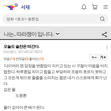
나는.. 따라쟁이 입니다.
오늘도 술잔은 떠간다.
메뉴
따라쟁이 2011/01/27 00:53
14
0
10
댓글 (
)
먼댓글 (
)
좋아요 (
)
다이어리 맨 앞장을 변함없이 지키고 있는 시 구절이 마음을 어지
럽힌다. 하루종일 치이고 힘들고 부딪히며 조용히 흐르지 못하고
그 모든게 밖으로 졸졸졸 소리치는 좁은 내가 스스로에게 화가 난
다.
깊은 물
도종환
물이 깊어야 큰 배가 뜬다.