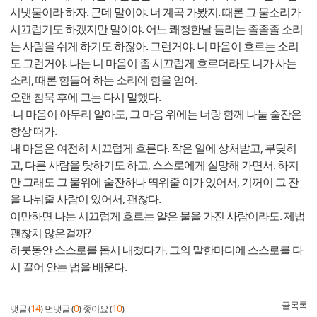
시냇물이라 하자. 근데 말이야. 너 계곡 가봤지. 때론 그 물소리가
시끄럽기도 하겠지만 말이야. 어느 쾌청한날 들리는 졸졸졸 소리
는 사람을 쉬게 하기도 하잖아. 그런거야. 니 마음이 흐르는 소리
도 그런거야. 나는 니 마음이 좀 시끄럽게 흐르더라도 니가 사는
소리, 때론 힘들어 하는 소리에 힘을 얻어.
오랜 침묵 후에 그는 다시 말했다.
-니 마음이 아무리 얕아도, 그 마음 위에는 너랑 함께 나눌 술잔은
항상 떠가.
내 마음은 여전히 시끄럽게 흐른다. 작은 일에 상처받고, 부딪히
고, 다른 사람을 탓하기도 하고, 스스로에게 실망해 가면서. 하지
만 그래도 그 물위에 술잔하나 띄워줄 이가 있어서, 기꺼이 그 잔
을 나눠줄 사람이 있어서, 괜찮다.
이만하면 나는 시끄럽게 흐르는 얕은 물을 가진 사람이라도. 제법
괜찮치 않은걸까?
하룻동안 스스로를 몹시 내쳤다가, 그의 말한마디에 스스로를 다
시 끌어 안는 법을 배운다.
글목록
14
0
10
댓글 (
)
먼댓글 (
)
좋아요 (
)