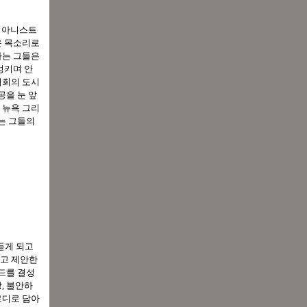
 피아니스트
운 목소리로
나는 그들은
엉키며 안
기회의 도시
공을 눈 앞
 뉴욕 그리
쫓는 그들의
듣게 되고
자고 제안한
밴드를 결성
, 불안하
로디로 담아