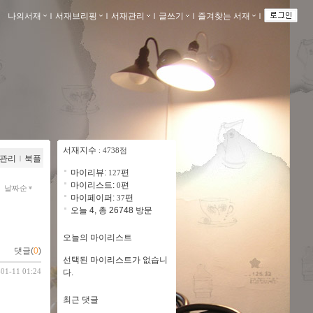
나의서재
ｌ
서재브리핑
ｌ
서재관리
ｌ
글쓰기
ｌ
즐겨찾는 서재
ｌ
서재지수
: 4738점
관리
ｌ
북플
마이리뷰:
편
127
마이리스트:
편
0
날짜순
마이페이퍼:
편
37
오늘 4, 총 26748 방문
오늘의 마이리스트
댓글(
0
)
선택된 마이리스트가 없습니
-01-11 01:24
다.
최근 댓글