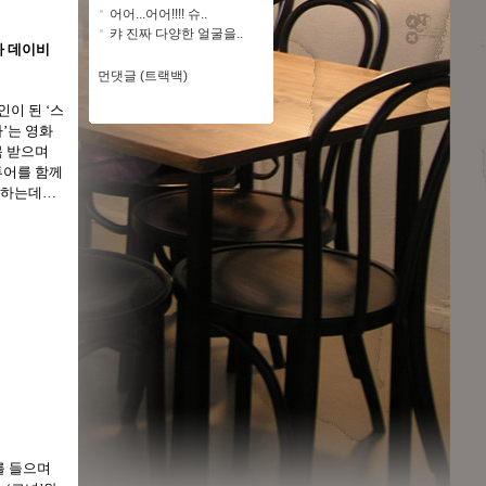
어어...어어!!!! 슈..
캬 진짜 다양한 얼굴을..
라 데이비
먼댓글 (트랙백)
인이 된 ‘스
바’는 영화
목 받으며
투어를 함께
작하는데…
를 들으며