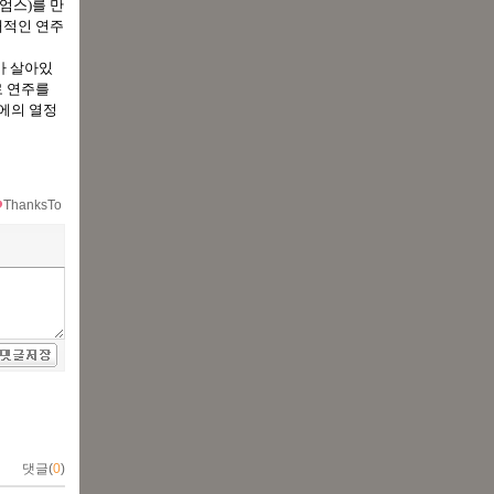
엄스)를 만
재적인 연주
가 살아있
로 연주를
악에의 열정
ThanksTo
댓글(
0
)