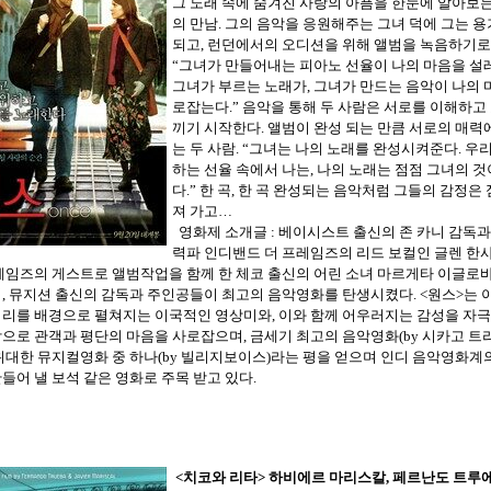
그 노래 속에 숨겨진 사랑의 아픔을 한눈에 알아보는
의 만남. 그의 음악을 응원해주는 그녀 덕에 그는 
되고, 런던에서의 오디션을 위해 앨범을 녹음하기로
“그녀가 만들어내는 피아노 선율이 나의 마음을 설레
그녀가 부르는 노래가, 그녀가 만드는 음악이 나의 
로잡는다.” 음악을 통해 두 사람은 서로를 이해하고
끼기 시작한다. 앨범이 완성 되는 만큼 서로의 매력
는 두 사람. “그녀는 나의 노래를 완성시켜준다. 우
하는 선율 속에서 나는, 나의 노래는 점점 그녀의 
다.” 한 곡, 한 곡 완성되는 음악처럼 그들의 감정은
져 가고…
영화제 소개글 : 베이시스트 출신의 존 카니 감독과
력파 인디밴드 더 프레임즈의 리드 보컬인 글렌 한사
레임즈의 게스트로 앨범작업을 함께 한 체코 출신의 어린 소녀 마르게타 이글로
, 뮤지션 출신의 감독과 주인공들이 최고의 음악영화를 탄생시켰다. <원스>는
거리를 배경으로 펼쳐지는 이국적인 영상미와, 이와 함께 어우러지는 감성을 자
으로 관객과 평단의 마음을 사로잡으며, 금세기 최고의 음악영화(by 시카고 트리
위대한 뮤지컬영화 중 하나(by 빌리지보이스)라는 평을 얻으며 인디 음악영화계
들어 낼 보석 같은 영화로 주목 받고 있다.
<치코
와 리타
>
하비에르 마리스칼, 페르난도 트루에