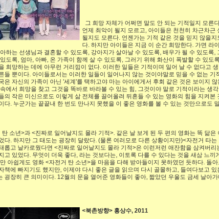
그 희망 자체가 어쩌면 말도 안 되는 기적일지 모른다
언제 최악이 될지 모르고, 아이들은 천천히 차근차근 
될지도 모른다. 언젠가는 기적 같은 것을 믿지 않을지
다. 하지만 아이들은 지금 이 순간 희망한다. 가면 라
좋아하는 선생님과 결혼할 수 있도록, 강아지가 살아날 수 있도록, 배우가 될 수 있도록,
 있도록, 엄마, 아빠, 온 가족이 함께 살 수 있도록, 그러기 위해 화산이 폭발할 수 있도
을 희망하는 데에 아무런 거리낌이 없다. 이러한 일들은 기적이며 일어 날 수 없다고 
른들 뿐이다. 아이들로서는 이러한 일들이 일어나지 않는 것이야말로 믿을 수 없는 기적
국은 자신의 가족이 아닌 '세계'를 택하고야 마는 아이에게서 후회 같은 것은 보이지 않
 속에서 희망을 찾고 그것을 똑바로 바라볼 수 있는 힘, 그것이야 말로 기적이라는 생각
들의 작은 미신으로도 이렇게 삶 전체를 끌어올려 뒤흔들 수 있는 영화의 힘을 지켜본 
이다. 누군가는 끝끝내 한 번도 만나지 못했을 이 좋은 영화를 볼 수 있는 것만으로도 
 탄 소년>과 <진짜로 일어날지도 몰라 기적>. 같은 날 보게 된 두 편의 영화는 똑 닮은
었다. 하지만 그 태도는 굉장히 달랐다. (물론 여러모로 다른 상황이지만)<자전거 타는
태롭고 날카로웠다면 <진짜로 일어날지도 몰라 기적>은 이런저런 애잔함을 삼켜버리
지고 있었다. 무엇이 더욱 좋다, 라는 것보다는, 이토록 다를 수 있다는 것을 새삼 느끼
지만 아쉽게도 영화 <자전거 탄 소년>을 마음을 다해 받아들이지 못하였던 듯하다. 돌아
자책에 빠지기도 했지만, 이제야 다시 좋은 글을 읽으며 다시 골몰하고, 들여다보고 있
 굉장히 큰 의미이다. 12월의 문을 열어준 영화들이 좋아, 짧았던 우울도 금세 날아가
<북촌방향> 홍상수, 2011