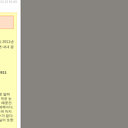
-12-21 01:03
 2011년
년 내내 끙
011
로 말하
 작은 눈
픔 때문인
매력이다.
으며 자지
가 없다.
실이 또한