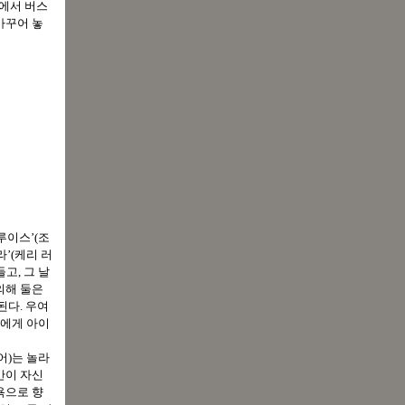
연에서 버스
바꾸어 놓
루이스’(조
’(케리 러
고, 그 날
의해 둘은
된다. 우여
녀에게 아이
어)는 놀라
만이 자신
욕으로 향