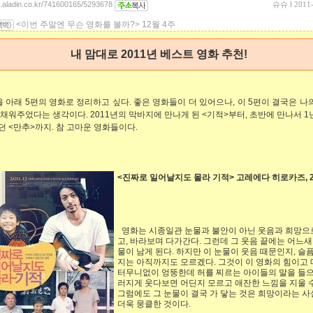
og.aladin.co.kr/741600165/5293678
슈슈
l 2011
<이번 주말엔 무슨 영화를 볼까?> 12월 4주
내 맘대로 2011년 베스트 영화 추천!
을 아래 5편의 영화로 정리하고 싶다. 좋은 영화들이 더 있어으나, 이 5편이 결국은 나의
 채워주었다는 생각이다. 2011년의 막바지에 만나게 된 <기적>부터, 초반에 만나서 1
던 <만추>까지. 참 고마운 영화들이다.
<진짜로 일어날지도 몰라 기적> 고레에다 히로카즈, 2
영화는 시종일관 눈물과 불안이 아닌 웃음과 희망으
고, 바라보며 다가간다. 그런데 그 웃음 끝에는 어느새
물이 남게 된다. 하지만 이 눈물이 웃음 때문인지, 슬
지는 아직까지도 모르겠다. 그것이 이 영화의 힘이고 
터무니없이 엉뚱한데 허를 찌르는 아이들의 말을 들
러지게 웃다보면 어딘지 모르고 애잔한 느낌을 지울 수
그럼에도 그 눈물이 결국 가 닿는 것은 희망이라는 사
더욱 뭉클한 것이다.