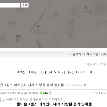
글보기
ｌ
서재브리핑
ｌ
서재
펼쳐보기
5개
처음 |
이전 |
1
|
2
|
3
|
4
|
5
|
6
|
7
|
8
|
다음
|
마지막
온 <원스 어게인>, 내가 사랑한 음악 영화들
ｌ
movie topic★
og.aladin.co.kr/741600165/5346925
슈슈
l 2012
<이번 주말엔 무슨 영화를 볼까?> 마지막 인사
돌아온 <원스 어게인>, 내가 사랑한 음악 영화들