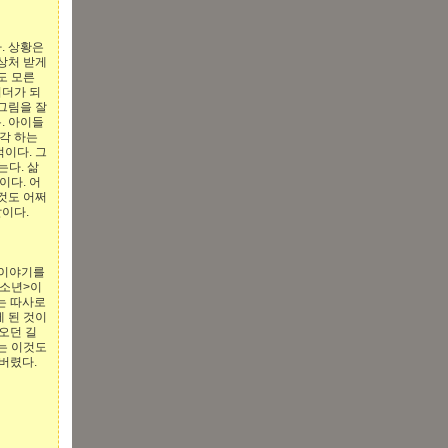
. 상황은
상처 받게
도 모른
이더가 되
 그림을 잘
록. 아이들
생각 하는
이다. 그
는다. 삶
이다. 어
것도 어쩌
말이다.
 이야기를
 소년>이
는 따사로
게 된 것이
오던 길
는 이것도
버렸다.