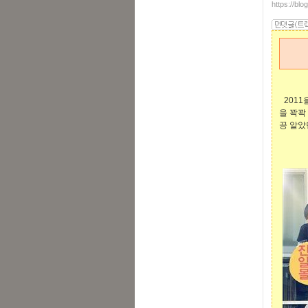
https://bl
2011
을 꽉꽉
끙 알았