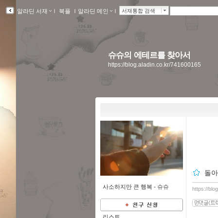
알라딘 서재
ｌ
북플
ｌ
알라딘 메인
ｌ
서재통합 검색
슈슈의 에테르를 찾아서
https://blog.aladin.co.kr/741600165
돌아
사소하지만 큰 행복 -
슈슈
https://bl
리스트