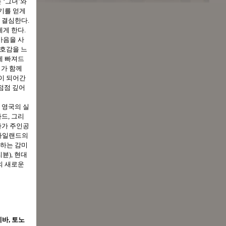
 ‘그녀’와
용기를 얻게
 결심한다.
게 한다.
마음을 사
 호감을 느
에 빠져드
리가 함께
것이 되어간
 점점 깊어
 영국의 실
드, 그리
바가 주인공
 아일랜드의
극하는 감미
뷴), 현대
의 새로운
바, 토노