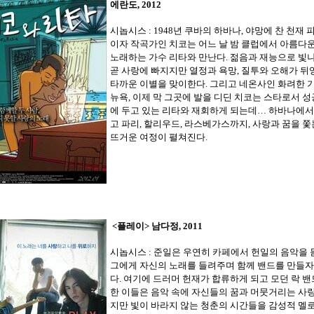
에란도, 2012
시놉시스 : 1948년 쿠바의 하바나, 야망에 찬 천재
이자 작곡가인 치코는 어느 날 밤 클럽에서 아름다
노래하는 가수 리타와 만난다. 젊음과 재능으로 빛
곧 사랑에 빠지지만 열정과 욕망, 질투와 오해가 뒤
타까운 이별을 맞이한다. 그리고 네온사인 화려한 
뉴욕, 이제 막 그곳에 발을 디딘 치코는 스타로서 성
에 두고 있는 리타와 재회하게 되는데… 하바나에서
고 파리, 할리우드, 라스베가스까지, 사랑과 꿈을 
뜨거운 여정이 펼쳐진다.
<플레이
> 남다정, 2011
시놉시스 : 준일은 우연히 카페에서 헌일의 음악을 
그에게 자신의 노래를 들려주며 함께 밴드를 만들
다. 여기에 드러머 헌재가 합류하게 되고 모던 락 
한 이들은 음악 속에 자신들의 꿈과 머뭇거리는 사랑
지만 빛이 바라지 않는 청춘의 시간들을 감성적 멜