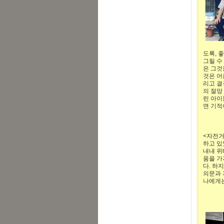
도록, 
그릴 수
은 그것
것은 어
리고 결
의 절망
린 아이
면 기적
<자전거
하고 있
내내 위
움을 가
다. 하
의문과 
나에게는