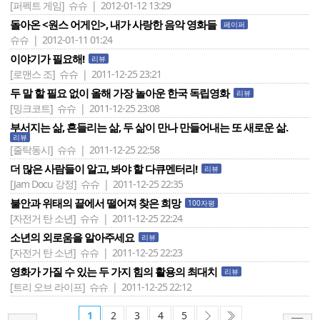
[퍼펙트 게임]
슈슈 | 2012-01-12 13:29
돌아온 <원스 어게인>, 내가 사랑한 음악 영화들
페이퍼
슈슈 | 2012-01-11 01:24
이야기가 필요해!
리뷰
[로맨스 조]
슈슈 | 2011-12-25 23:21
두 말 할 필요 없이 올해 가장 놀아운 한국 독립영화
리뷰
[밍크코트]
슈슈 | 2011-12-25 23:08
부서지는 삶, 흔들리는 삶, 두 삶이 만나 만들어내는 또 새로운 삶.
리뷰
[줄탁동시]
슈슈 | 2011-12-25 22:58
더 많은 사람들이 알고, 봐야 할 다큐멘터리!
리뷰
[Jam Docu 강정]
슈슈 | 2011-12-25 22:35
불안과 위태의 끝에서 떨어져 찾은 희망
100자평
[자전거 탄 소년]
슈슈 | 2011-12-25 22:24
소년의 외로움을 알아주세요
리뷰
[자전거 탄 소년]
슈슈 | 2011-12-25 22:23
영화가 가질 수 있는 두 가지 힘의 활용의 최대치
리뷰
[트리 오브 라이프]
슈슈 | 2011-12-25 22:12
1
2
3
4
5