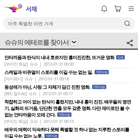
슈슈의 에테르를 찾아서
안타까움과 탄식이 내내 흐르지만 흥미진진한, 뜨거운 영화
리뷰
[부러진 화살]
슈슈 | 2012-01-31 00:30
스케일과 비쥬얼이 스토리를 이길 수는 없는 일.
100자평
[마이웨이]
슈슈 | 2012-01-31 00:18
동성애가 아닌, 사랑 그 자체가 담긴 진한 영화.
100자평
[REC 알이씨]
슈슈 | 2012-01-31 00:17
착찹하고 어이 없는 탄식이 흘렀지만, 내내 흥미 진진. 배우들의 명연
기, 실화의 뜨거움, 단단한 연출 모두 갖춘 영화. 다만 재미로만 볼 수
없는 안타까움이 오래 간다.
100자평
[부러진 화살]
슈슈 | 2012-01-31 00:15
배우의 매력이 익숙하다 못해 특별할 것 하나 없는 지루한 스토리를
이길 수는 없는 노릇.
100자평