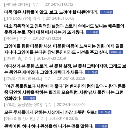
[원더풀 라디오]
슈슈 | 2012-01-31 00:12
더욱 많은 사람들이 알고, 보고, 느껴야 할 다큐멘터리.
100자평
[Jam Docu 강정]
슈슈 | 2012-01-31 00:08
다소 작위적이고 인위적인 설정과 스토리 속에서도 빛나는 배우들의
웃음과 눈물. 꿈에 대한 메세지는 꽤 뜨거웠다.
100자평
[댄싱퀸]
슈슈 | 2012-01-31 00:04
고양이를 향한 따뜻한 시선, 따뜻한 마음이 느껴지는 영화. 이제 길을
지나다 고양이를 본다면 잠시동안이라도 시선을 주고 싶다.
100자평
[고양이 춤]
슈슈 | 2012-01-30 23:59
어디선가 본 듯한 스토리, 본 듯한 설정, 본 듯한 그림이지만, 그래도 보
는 동안은 재미있다. 코알라 캐릭터가 새롭다.
100자평
[코알라 키드 : 영웅의..]
슈슈 | 2012-01-30 23:58
˝여긴 동물원보다 사람이 더 좋다˝던 벤자민의 형의 말과 사람과 동물
중 당연히 사람을 택하는 릴리의 모습처럼, 사람 냄새 물씬 나는 그런
영화였다.
100자평
[우리는 동물원을 샀다]
슈슈 | 2012-01-28 00:46
모든 루저들에게 전하는 세상에서 가장 따뜻한 위로!!
100자평
[미스 리틀 선샤인]
슈슈 | 2012-01-18 23:46
완벽이란, 하나 하나 완성을 해 나가는 것을 말한다.
100자평