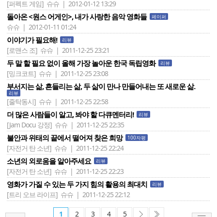
[퍼펙트 게임]
슈슈 | 2012-01-12 13:29
돌아온 <원스 어게인>, 내가 사랑한 음악 영화들
페이퍼
슈슈 | 2012-01-11 01:24
이야기가 필요해!
리뷰
[로맨스 조]
슈슈 | 2011-12-25 23:21
두 말 할 필요 없이 올해 가장 놀아운 한국 독립영화
리뷰
[밍크코트]
슈슈 | 2011-12-25 23:08
부서지는 삶, 흔들리는 삶, 두 삶이 만나 만들어내는 또 새로운 삶.
리뷰
[줄탁동시]
슈슈 | 2011-12-25 22:58
더 많은 사람들이 알고, 봐야 할 다큐멘터리!
리뷰
[Jam Docu 강정]
슈슈 | 2011-12-25 22:35
불안과 위태의 끝에서 떨어져 찾은 희망
100자평
[자전거 탄 소년]
슈슈 | 2011-12-25 22:24
소년의 외로움을 알아주세요
리뷰
[자전거 탄 소년]
슈슈 | 2011-12-25 22:23
영화가 가질 수 있는 두 가지 힘의 활용의 최대치
리뷰
[트리 오브 라이프]
슈슈 | 2011-12-25 22:12
1
2
3
4
5