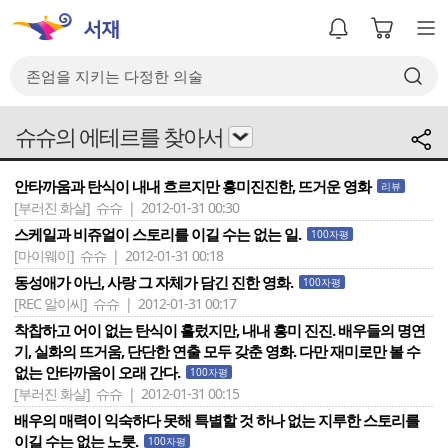
슈슈의 에테르를 찾아서
안타까움과 탄식이 내내 흐르지만 흥미진진한, 뜨거운 영화
리뷰
[부러진 화살]
슈슈 | 2012-01-31 00:30
스케일과 비쥬얼이 스토리를 이길 수는 없는 일.
100자평
[마이웨이]
슈슈 | 2012-01-31 00:18
동성애가 아닌, 사랑 그 자체가 담긴 진한 영화.
100자평
[REC 알이씨]
슈슈 | 2012-01-31 00:17
착찹하고 어이 없는 탄식이 흘렀지만, 내내 흥미 진진. 배우들의 명연
기, 실화의 뜨거움, 단단한 연출 모두 갖춘 영화. 다만 재미로만 볼 수
없는 안타까움이 오래 간다.
100자평
[부러진 화살]
슈슈 | 2012-01-31 00:15
배우의 매력이 익숙하다 못해 특별할 것 하나 없는 지루한 스토리를
이길 수는 없는 노릇.
100자평