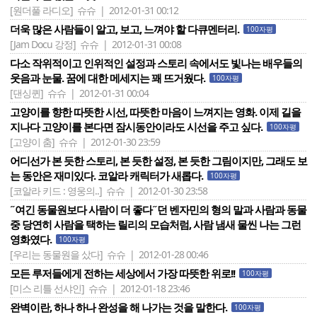
[원더풀 라디오]
슈슈 | 2012-01-31 00:12
더욱 많은 사람들이 알고, 보고, 느껴야 할 다큐멘터리.
100자평
[Jam Docu 강정]
슈슈 | 2012-01-31 00:08
다소 작위적이고 인위적인 설정과 스토리 속에서도 빛나는 배우들의
웃음과 눈물. 꿈에 대한 메세지는 꽤 뜨거웠다.
100자평
[댄싱퀸]
슈슈 | 2012-01-31 00:04
고양이를 향한 따뜻한 시선, 따뜻한 마음이 느껴지는 영화. 이제 길을
지나다 고양이를 본다면 잠시동안이라도 시선을 주고 싶다.
100자평
[고양이 춤]
슈슈 | 2012-01-30 23:59
어디선가 본 듯한 스토리, 본 듯한 설정, 본 듯한 그림이지만, 그래도 보
는 동안은 재미있다. 코알라 캐릭터가 새롭다.
100자평
[코알라 키드 : 영웅의..]
슈슈 | 2012-01-30 23:58
˝여긴 동물원보다 사람이 더 좋다˝던 벤자민의 형의 말과 사람과 동물
중 당연히 사람을 택하는 릴리의 모습처럼, 사람 냄새 물씬 나는 그런
영화였다.
100자평
[우리는 동물원을 샀다]
슈슈 | 2012-01-28 00:46
모든 루저들에게 전하는 세상에서 가장 따뜻한 위로!!
100자평
[미스 리틀 선샤인]
슈슈 | 2012-01-18 23:46
완벽이란, 하나 하나 완성을 해 나가는 것을 말한다.
100자평