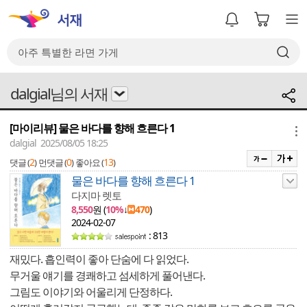
dalgial님의 서재
[마이리뷰] 물은 바다를 향해 흐른다 1
메뉴
dalgial 2025/08/05 18:25
2
0
13
댓글 (
)
먼댓글 (
)
좋아요 (
)
물은 바다를 향해 흐른다 1
다지마 렛토
8,550
원 (
10%
↓
470
)
2024-02-07
: 813
재밌다. 흡인력이 좋아 단숨에 다 읽었다.
무거울 얘기를 경쾌하고 섬세하게 풀어낸다.
그림도 이야기와 어울리게 단정하다.