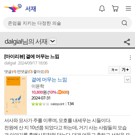
dalgial님의 서재
[마이리뷰] 곁에 머무는 느낌
메뉴
dalgial 2024/09/17 18:06
4
0
8
댓글 (
)
먼댓글 (
)
좋아요 (
)
곁에 머무는 느낌
이윤학
10,800
원 (
10%
↓
600
)
2024-07-31
: 134
서사와 묘사가 주를 이루며, 모호를 내세우는 시들이다.
전원에 산 지 10년쯤 되었다고 하는데, 거기 사는 사람들의 모습
과 이야기를 흑백사진처럼 담는다. 대개 어둡고 추하고 서러운 모