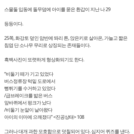
스물둘 입동에 돌무덤에 아이를 묻은 환갑이 지난 나 29
등등이다.
25쪽, 화강토 덮인 암반에 똬리 튼, 앉은키로 살아온, 가늘고 짧은
침엽 단 소나무 무리로 상징되는 존재들이다.
흑백사진이 또렷하게 형상화되기도 한다.
“비둘기 떼가 기고 있었다
버스정류장 턱밑 도로에서
뻥튀기를 수거하고 있었다
/급브레이크를 밟은 버스
앞바퀴에서 펑크가 났다
/비둘기 눈알이 날아왔다
아이의 이마에 으깨졌다” <진공상태> 108
그러나 대개 과한 모호함으로 덧칠되어 있다. 심지어 퀴즈를 낸다.