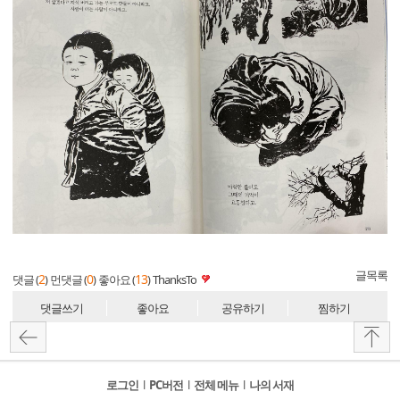
글목록
2
0
13
댓글 (
)
먼댓글 (
)
좋아요 (
)
ThanksTo
댓글쓰기
좋아요
공유하기
찜하기
로그인
l
PC버전
l
전체 메뉴
l
나의 서재