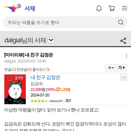
dalgial님의 서재
[마이리뷰] 내 친구 김정은
메뉴
dalgial 2025/05/31 18:40
2
0
13
댓글 (
)
먼댓글 (
)
좋아요 (
)
내 친구 김정은
김금숙
22,500
원 (
10%
↓
1,250
)
2024-07-20
: 301
이상한 악평들이 많다. 읽어 보기나 했나 모르겠고.
김금숙은 강화도에 산다. 코앞이 북인 접경지역이다. 포성이 끊이
지 않아 전쟁 위협을 체감하는 곳이다.