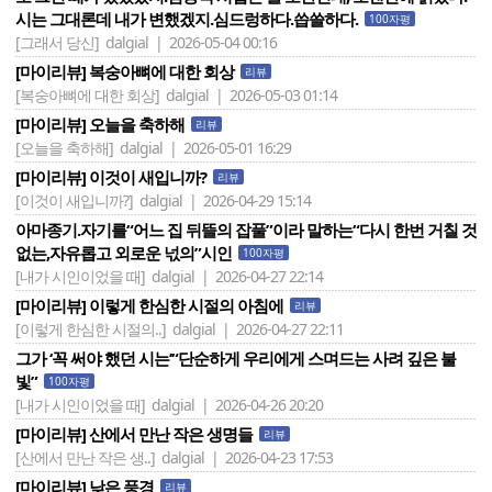
시는 그대론데 내가 변했겠지.심드렁하다.씁쓸하다.
100자평
[그래서 당신]
dalgial | 2026-05-04 00:16
[마이리뷰] 복숭아뼈에 대한 회상
리뷰
[복숭아뼈에 대한 회상]
dalgial | 2026-05-03 01:14
[마이리뷰] 오늘을 축하해
리뷰
[오늘을 축하해]
dalgial | 2026-05-01 16:29
[마이리뷰] 이것이 새입니까?
리뷰
[이것이 새입니까?]
dalgial | 2026-04-29 15:14
아마종기.자기를“어느 집 뒤뜰의 잡풀”이라 말하는“다시 한번 거칠 것
없는,자유롭고 외로운 넋의”시인
100자평
[내가 시인이었을 때]
dalgial | 2026-04-27 22:14
[마이리뷰] 이렇게 한심한 시절의 아침에
리뷰
[이렇게 한심한 시절의..]
dalgial | 2026-04-27 22:11
그가 ‘꼭 써야 했던 시는’“단순하게 우리에게 스며드는 사려 깊은 불
빛”
100자평
[내가 시인이었을 때]
dalgial | 2026-04-26 20:20
[마이리뷰] 산에서 만난 작은 생명들
리뷰
[산에서 만난 작은 생..]
dalgial | 2026-04-23 17:53
[마이리뷰] 낮은 풍경
리뷰