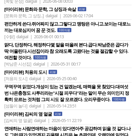
[쪽빛 문장]
dalgial | 2026-06-08 00:03
[마이리뷰] 문화와 문학, 그 상징과 속살
리뷰
[문화와 문학, 그 상징..]
dalgial | 2026-06-02 17:04
편안하게 쓴다.쥐어짜지 않고.그렇다고 맹탕은 아니고.보이는 대로느
끼는 대로심지어 꿈 꾼 것도.
100자평
[수탉]
dalgial | 2026-06-01 00:13
맑다, 단정하다, 해정하다몇 말을 떠올려 본다.곱다.박남준은 곱다가
딱 어울린다.시선집이라 참 오래도록 고왔다는 것을 절감할 수 있다.
여전할 것이다.
100자평
[박남준 시선집]
dalgial | 2026-05-31 00:17
[마이리뷰] 처용의 도시
리뷰
[처용의 도시]
dalgial | 2026-05-25 00:40
꾸역꾸역 읽었다.개성이 있는 건 알겠는데, 매력을 못 찾았다.대여섯
번 나온충청도 사투리라는“시절 피우다”라는 말이 무슨 의미인지 정
확히 모르는 것처럼 그의 시도 잘 모르겠다. 오리무중이다.
100자평
[섬들이 놀다]
dalgial | 2026-05-14 23:51
[마이리뷰] 김씨의 옆 얼굴
리뷰
[김씨의 옆 얼굴]
dalgial | 2026-05-11 22:19
연애하는 사람연애하는 마음이 있다면아주 공감하며 읽을 것 같다.나
도 그런 때가 있었겠지.김용택 시집은 늘 초판인데, 오랜만에 읽었다.