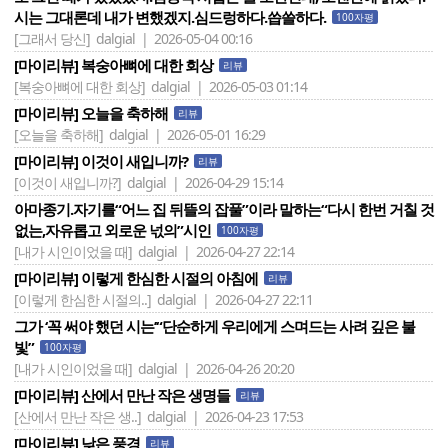
시는 그대론데 내가 변했겠지.심드렁하다.씁쓸하다.
100자평
[그래서 당신]
dalgial | 2026-05-04 00:16
[마이리뷰] 복숭아뼈에 대한 회상
리뷰
[복숭아뼈에 대한 회상]
dalgial | 2026-05-03 01:14
[마이리뷰] 오늘을 축하해
리뷰
[오늘을 축하해]
dalgial | 2026-05-01 16:29
[마이리뷰] 이것이 새입니까?
리뷰
[이것이 새입니까?]
dalgial | 2026-04-29 15:14
아마종기.자기를“어느 집 뒤뜰의 잡풀”이라 말하는“다시 한번 거칠 것
없는,자유롭고 외로운 넋의”시인
100자평
[내가 시인이었을 때]
dalgial | 2026-04-27 22:14
[마이리뷰] 이렇게 한심한 시절의 아침에
리뷰
[이렇게 한심한 시절의..]
dalgial | 2026-04-27 22:11
그가 ‘꼭 써야 했던 시는’“단순하게 우리에게 스며드는 사려 깊은 불
빛”
100자평
[내가 시인이었을 때]
dalgial | 2026-04-26 20:20
[마이리뷰] 산에서 만난 작은 생명들
리뷰
[산에서 만난 작은 생..]
dalgial | 2026-04-23 17:53
[마이리뷰] 낮은 풍경
리뷰