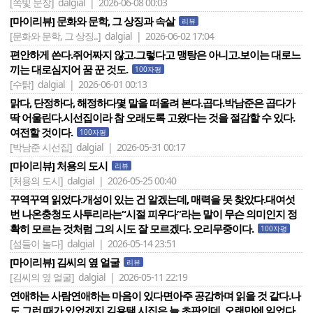
[쪽빛 문장]
dalgial | 2026-06-08 00:03
[마이리뷰] 문화와 문학, 그 상징과 속살
리뷰
[문화와 문학, 그 상징..]
dalgial | 2026-06-02 17:04
편안하게 쓴다.쥐어짜지 않고.그렇다고 맹탕은 아니고.보이는 대로느
끼는 대로심지어 꿈 꾼 것도.
100자평
[수탉]
dalgial | 2026-06-01 00:13
맑다, 단정하다, 해정하다몇 말을 떠올려 본다.곱다.박남준은 곱다가
딱 어울린다.시선집이라 참 오래도록 고왔다는 것을 절감할 수 있다.
여전할 것이다.
100자평
[박남준 시선집]
dalgial | 2026-05-31 00:17
[마이리뷰] 처용의 도시
리뷰
[처용의 도시]
dalgial | 2026-05-25 00:40
꾸역꾸역 읽었다.개성이 있는 건 알겠는데, 매력을 못 찾았다.대여섯
번 나온충청도 사투리라는“시절 피우다”라는 말이 무슨 의미인지 정
확히 모르는 것처럼 그의 시도 잘 모르겠다. 오리무중이다.
100자평
[섬들이 놀다]
dalgial | 2026-05-14 23:51
[마이리뷰] 김씨의 옆 얼굴
리뷰
[김씨의 옆 얼굴]
dalgial | 2026-05-11 22:19
연애하는 사람연애하는 마음이 있다면아주 공감하며 읽을 것 같다.나
도 그런 때가 있었겠지.김용택 시집은 늘 초판인데, 오랜만에 읽었다.