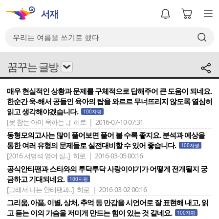
꿈꾸는 글방
매우 현실적인 상황과 문제를 구체적으로 답해주어 큰 도움이 되네요.
한순간 욱-해서 공들인 육아의 탑을 와르르 무너뜨리지 않도록 열심히
읽고 생각해야겠습니다.
100자평
[못 참는 아이 욱하는 ..]
히로 | 2016-07-10 07:31
동형모의고사는 많이 풀어보면 풀어 볼 수록 좋지요. 분석과 예상을
통한 여러 유형의 문제들로 실전대비할 수 있어 좋습니다.
100자평
[2016 서병석 영어 실..]
히로 | 2016-03-05 00:16
공식안티팬과 스타와의 투닥투닥 사랑이야기가 어떻게 전개될지 궁
금하고 기대되네요.
100자평
[그래서 나는 안티팬과..]
히로 | 2016-03-02 00:16
그리움, 아픔, 이별, 상처, 추억 등 만감을 시언어로 잘 표현해 내고, 읽
고 듣는 이의 가슴을 저미게 만드는 힘이 있는 것 같네요.
100자평