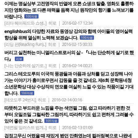
이제는 명실상부 고전명작의 반열에 오른 쇼생크 탈출. 영화도 훌륭하
지만 영화와는 또 다른 매력을 듬뿍 지닌 원작만의 향기를 느껴보기를
바랍니다.
100자평
[리타 헤이워드와 쇼생..]
히로 | 2016-02-17 12:34
englishbus의 다양한 자료와 동영상 강의와 함께 아이들의 영어실력
향상을 위해 열심히 노력해 보겠습니다.
100자평
[리딩 펀(Reading Fun)..]
히로 | 2016-02-15 00:33
버리고 실천하는 미니멀리스트로서의 삶 - 『나는 단순하게 살기로 했
다』
리뷰
[나는 단순하게 살기로..]
히로 | 2016-02-14 00:21
그리스 테오도루의 이국적 풍광들과 아픔과 상처를 딛고 성장해 나아
가는 이야기가 흥미로우면서 감동을 줄 것 같네요. 제6회 문학동네청
소년문학상 대상 수상작의 면모를 여실히 느낄 수 있는 작품이길 기대
합니다.
100자평
[테오도루 24번지]
히로 | 2016-02-14 00:16
따뜻하고 부드러운 느낌을 주는 색연필 그림. 쉽고 따라하기 편한 것
부터 오밀조밀 그럴싸한 그림까지, 따라하기도 쉽고 편하게 그려볼 수
있어 좋은 것 같네요.
100자평
[색연필 일러스트 쉽게..]
히로 | 2016-02-13 01:09
검정고무신 어렸을 때 재밌게 봤던 만화였는데 컬러링북으로 나왔네