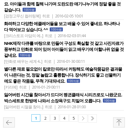
요. 아이들과 함께 칠해 나가며 도란도란 얘기나누기에 정말 좋을 것
같습니다.
100자평
[검정고무신 컬러링북]
히로 | 2016-02-05 10:01
화려하고 다양한 에클레어들을 보고 배울 수 있어 좋네요. 하나하나
다 먹어보고 싶습니다. ^^
100자평
[크리스토프 아담의 에..]
히로 | 2016-02-03 01:44
NHK제작 다큐를 바탕으로 만들어 구성도 확실할 것 같고 사진자료가
풍부하고 만화로 되어 있어 아이들이 읽고 배우기에 더할나위 없을 것
같네요.
100자평
[만화로 배우는 세계 4..]
히로 | 2016-01-30 00:11
별다른 재료 필요없이 칼로만 따라서 커팅해도 예술작품같은 결과물
이 나온다는 것, 정말 놀랍고 훌륭합니다. 장식하기도 좋고 선물하기
에도 좋은 작품들, 무척 기대되네요.
100자평
[키리에]
히로 | 2016-01-29 00:11
잃어버린 시간을 찾아서가 드디어 펭귄클래식 시리즈로도 나왔군요.
박스세트로 한방에 나와서 소장욕구도 치밀어 오릅니다.
100자평
[잃어버린 시절을 찾아..]
히로 | 2016-01-28 01:00
1
2
3
4
5