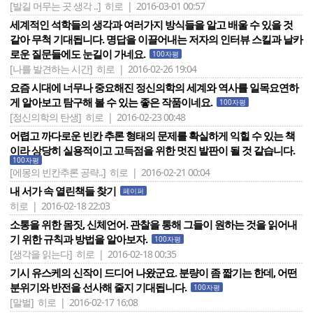
[발길 머무는 곳 생각 ..]
히로 | 2016-03-01 00:57
세계적인 석학들의 생각과 여러가지 방식들을 알고 배울 수 있을 것
같아 무척 기대됩니다. 명답을 이끌어내는 저자의 인터뷰 스킬과 날카
로운 질문들에도 눈길이 가네요.
100자평
[나를 발견하는 시간]
히로 | 2016-02-26 19:04
요즘 시대에 너무나 중요해진 정신의학의 세계와 역사를 일목요연하
게 알아보고 탐구해 볼 수 있는 좋은 작품이네요.
100자평
[정신의학의 탄생]
히로 | 2016-02-23 00:48
어렵고 까다로운 빈칸 추론 형태의 문제를 확실하게 익힐 수 있는 책
이라 상당히 실용적이고 고득점을 위한 멋진 발판이 될 것 같습니다.
100자평
[에몽의 빈칸추론 공략..]
히로 | 2016-02-21 00:04
내 서가 속 열린책들 찾기
페이퍼
히로 | 2016-02-18 22:03
소통을 위한 몸짓, 신체언어. 관찰을 통해 그들이 원하는 것을 읽어내
기 위한 규칙과 방법을 알아보자.
100자평
[생각을 읽는다]
히로 | 2016-02-18 00:35
기시 유스케의 신작이 드디어 나왔군요. 분량이 좀 짧기는 한데, 어떤
분위기와 반전을 선사해 줄지 기대됩니다.
100자평
[말벌]
히로 | 2016-02-17 16:08