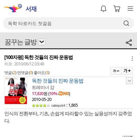
꿈꾸는 글방
[100자평] 독한 것들의 진짜 운동법
메뉴
히로 2010/06/12 03:48
2
0
3
댓글 (
)
먼댓글 (
)
좋아요 (
)
독한 것들의 진짜 운동법
트레이너 강
17,820
원 (
10%
↓
990
)
2010-05-20
: 1,865
인식의 전환부터, 기초, 손쉽게 따라할수 있는 실용성까지 갖추었
다.