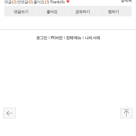
글목록
2
0
3
댓글 (
)
먼댓글 (
)
좋아요 (
)
ThanksTo
댓글쓰기
좋아요
공유하기
찜하기
로그인
l
PC버전
l
전체 메뉴
l
나의 서재