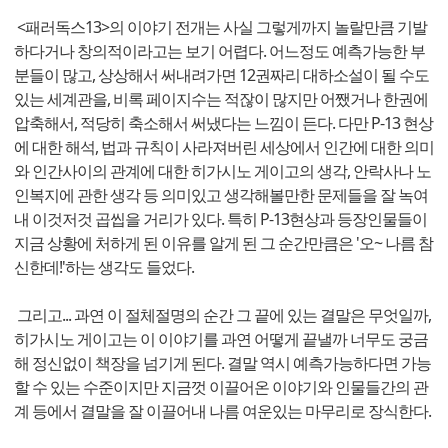
<패러독스13>의 이야기 전개는 사실 그렇게까지 놀랄만큼 기발
하다거나 창의적이라고는 보기 어렵다. 어느정도 예측가능한 부
분들이 많고, 상상해서 써내려가면 12권짜리 대하소설이 될 수도
있는 세계관을, 비록 페이지수는 적잖이 많지만 어쨌거나 한권에
압축해서, 적당히 축소해서 써냈다는 느낌이 든다. 다만 P-13 현상
에 대한 해석, 법과 규칙이 사라져버린 세상에서 인간에 대한 의미
와 인간사이의 관계에 대한 히가시노 게이고의 생각, 안락사나 노
인복지에 관한 생각 등 의미있고 생각해볼만한 문제들을 잘 녹여
내 이것저것 곱씹을 거리가 있다. 특히 P-13현상과 등장인물들이
지금 상황에 처하게 된 이유를 알게 된 그 순간만큼은 '오~ 나름 참
신한데!'하는 생각도 들었다.
그리고... 과연 이 절체절명의 순간 그 끝에 있는 결말은 무엇일까,
히가시노 게이고는 이 이야기를 과연 어떻게 끝낼까 너무도 궁금
해 정신없이 책장을 넘기게 된다. 결말 역시 예측가능하다면 가능
할 수 있는 수준이지만 지금껏 이끌어온 이야기와 인물들간의 관
계 등에서 결말을 잘 이끌어내 나름 여운있는 마무리로 장식한다.