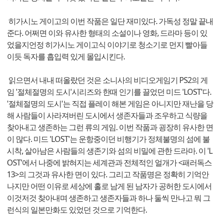
히가시노 게이고의 이번 작품은 일단 재미있다. 가독성 정말 끝내
준다. 어쩌면 이와 유사한 형태의 소설이나 영화, 드라마 등이 있
었을지언정 히가시노 게이고식 이야기로 청소기로 먼지 빨아들
이듯 독자를 흡입력 있게 몰입시킨다.
읽으면서 내내 떠올랐던 것은 소니사의 비디오게임기 PS2의 게
임 '절체절명의 도시'시리즈와 한때 인기를 끌었던 미드 'LOST'다.
'절체절명의 도시'는 직접 플레이 해본 게임은 아니지만 재난을 당
해 사람들이 사라져버린 도시에서 생존자들과 조우하고 식량을
찾아내고 생존하는 그런 류의 게임. 이번 작품과 굉장히 유사한 면
이 많다. 미드 'LOST'는 운항중이던 비행기가 정체불명의 섬에 불
시착, 살아남은 사람들의 생존기와 섬의 비밀에 관한 드라마. 이 'L
OST'에서 나중에 밝혀지는 세계관과 전체적인 얼개가 <패러독스
13>의 그것과 유사한 면이 있다. 그리고 작품명은 정확히 기억안
나지만 어떤 이유로 세상에 홀로 남게 된 남자가 공허한 도시에서
이것저것 찾아내며 생존하고 생존자들과 하나 둘씩 만나고 뭐 그
런식의 일본만화도 있었던 것으로 기억한다.