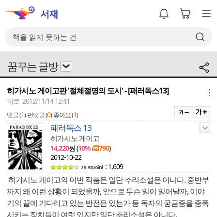
꿈꾸는 글방
히가시노 게이고판 '절체절명의 도시' - [패러독스13]
메뉴
히로 2012/11/14 12:41
1
0
1
댓글 (
)
먼댓글 (
)
좋아요 (
)
패러독스 13
히가시노 게이고
14,220
원 (
10%
↓
790
)
2012-10-22
: 1,609
히가시노 게이고의 이번 작품은 일단 추리소설은 아니다. 중반부
까지 왜 이런 상황이 되었을까, 앞으로 무슨 일이 일어날까, 이야
기의 끝에 기다리고 있는 반전은 있는가 등 독자의 궁금증을 증폭
시키는 장치들이 여럿 있지만 일단 추리소설은 아니다.