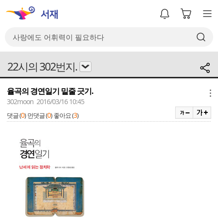
22시의 302번지.
율곡의 경연일기 밑줄 긋기.
메뉴
302moon 2016/03/16 10:45
0
0
3
댓글 (
)
먼댓글 (
)
좋아요 (
)