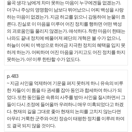
율곡 생각: 남에게 차마 못하는 마음이 누구에겐들 없겠는가.
더구나 주상의 영명함이 남보다 뛰어났으니 어찌 백성을 사랑
하는 마음이 없겠는가. 지금 하교를 읽으니 감동하여 눈물이 흐
른다. 진실로 이 마음을 미루어 어진 정치를 행하면 어떤 백성
의 괴로움인들 풀리지 않겠는가. 애석하다. 착한 마음이 한때는
나와도 끝내 정치에 베풀어져 폐단의 개혁은 볼 수가 없으니,
하늘이 어찌 이 백성으로 하여금 지극한 정치의 혜택을 입지 못
하게 하는가. 어찌하여 어진 마음을 가지고도 어진 정치를 하지
못하는가. 아! 이루 한탄할 수가 없도다.
p. 483
~ 지금 서인을 억제하여 기운을 펴지 못하게 하니 유속의 비루
한 자들이 이 틈을 타 권세를 잡아 동인과 합세하여 하나가 되
었다. 또한 동인들은 속류의 사주를 받아 서인을 질시하면서 그
들이 다시 조정에 들어올까 우려하니 매우 미혹되었다고 하겠
다. 현재의 길을 그대로 좇아 현재의 논의를 고치지 않는다면
아무리 거룩한 군주와 어진 정승이 태평한 정치를 이루려 하여
도 결국 되지 않을 것이다.