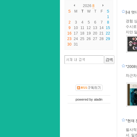
2026
8
S
M
T
W
T
F
S
[내 멋
1
경험 
2
3
4
5
6
7
8
수시로 
9
10
11
12
13
14
15
지만 
16
17
18
19
20
21
22
23
24
25
26
27
28
29
30
31
*200
차근차
powered by
aladin
*현재 
필사적
서. 밀