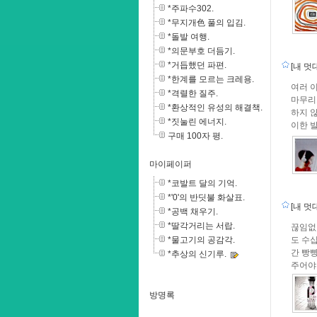
*주파수302.
*무지개色 풀의 입김.
*돌발 여행.
*의문부호 더듬기.
*거듭했던 파편.
[내 멋
*한계를 모르는 크레용.
여러 
*격렬한 질주.
마무리
*환상적인 유성의 해결책.
하지 않
*짓눌린 에너지.
이한 
구매 100자 평.
마이페이퍼
*코발트 달의 기억.
*'0'의 반딧불 화살표.
[내 멋
*공백 채우기.
*딸각거리는 서랍.
끊임없
*물고기의 공감각.
도 수십
간 빵
*추상의 신기루.
주어야 
방명록