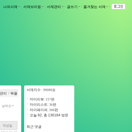
나의서재
ｌ
서재브리핑
ｌ
서재관리
ｌ
글쓰기
ｌ
즐겨찾는 서재
ｌ
서재지수
: 99080점
관리
ｌ
북플
마이리뷰:
편
157
마이리스트:
편
36
날짜순
마이페이퍼:
편
306
오늘 82, 총 136184 방문
작성일
최근 댓글