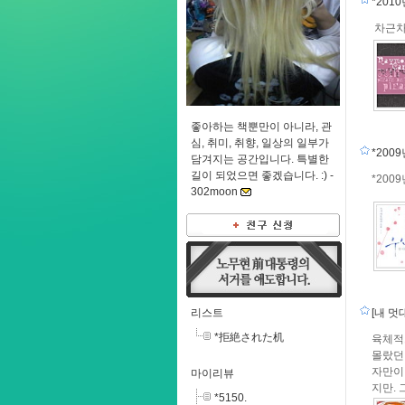
*201
차근차
좋아하는 책뿐만이 아니라, 관
심, 취미, 취향, 일상의 일부가
*200
담겨지는 공간입니다. 특별한
길이 되었으면 좋겠습니다. :) -
*200
302moon
리스트
[내 멋
*拒絶された机
육체적으
몰랐던
자만이
마이리뷰
지만. 
*5150.