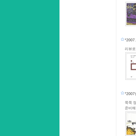
*200
리뷰로
*200
쭉쭉 
준비해