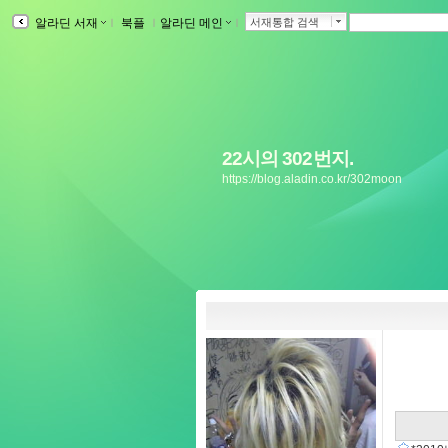
알라딘 서재
ｌ
북플
ｌ
알라딘 메인
ｌ
서재통합 검색
22시의 302번지.
https://blog.aladin.co.kr/302moon