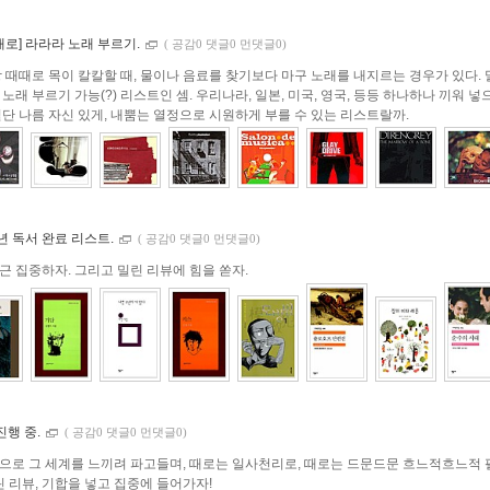
대로] 라라라 노래 부르기.
(
공감0 댓글0 먼댓글0)
상 때때로 목이 칼칼할 때, 물이나 음료를 찾기보다 마구 노래를 내지르는 경우가 있다. 
노래 부르기 가능(?) 리스트인 셈. 우리나라, 일본, 미국, 영국, 등등 하나하나 끼워 
일단 나름 자신 있게, 내뿜는 열정으로 시원하게 부를 수 있는 리스트랄까.
8년 독서 완료 리스트.
(
공감0 댓글0 먼댓글0)
근 집중하자. 그리고 밀린 리뷰에 힘을 쏟자.
진행 중.
(
공감0 댓글0 먼댓글0)
으로 그 세계를 느끼려 파고들며, 때로는 일사천리로, 때로는 드문드문 흐느적흐느적 
린 리뷰, 기합을 넣고 집중에 들어가자!