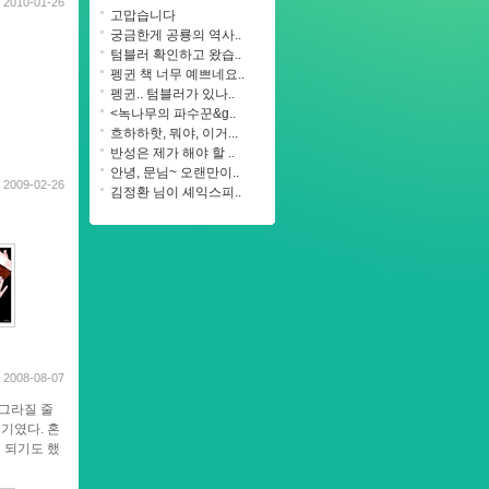
2010-01-26
고맙습니다
궁금한게 공룡의 역사..
텀블러 확인하고 왔습..
펭귄 책 너무 예쁘네요..
펭귄.. 텀블러가 있나..
<녹나무의 파수꾼&g..
흐하하핫, 뭐야, 이거...
반성은 제가 해야 할 ..
안녕, 문님~ 오랜만이..
2009-02-26
김정환 님이 셰익스피..
2008-08-07
사그라질 줄
기였다. 혼
 되기도 했