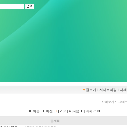
글보기
ｌ
서재브리핑
ｌ
서재
요약보기
10개
처음 |
이전 |
1
|
2
|
3
|
4
|
다음
|
마지막
글제목