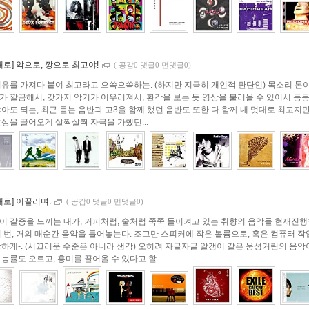
대로] 악으로, 깡으로 최고야!
(
공감0 댓글0 먼댓글0)
이유를 가져다 붙여 최고라고 으쓱으쓱하는. (하지만 지극히 개인적 판단인) 목소리 톤이
가 깔끔해서, 갖가지 악기가 어우러져서, 환각을 보는 듯 영상을 불러올 수 있어서 등등
아도 되는, 최근 듣는 음반과 고3을 함께 했던 음반도 또한 다 함께 내 멋대로 최고지만,
발상을 끌어오게 살짝살짝 자극을 가했던...
대로] 이끌리며.
(
공감0 댓글0 먼댓글0)
이 갈증을 느끼는 내가, 커피처럼, 술처럼 쭉쭉 들이켜고 있는 취향의 음악들 현재진행
 번, 거의 매순간 음악을 틀어놓는다. 조그만 스피커에 작은 볼륨으로, 혹은 컴퓨터 작
빵하게-. (시끄러운 수준은 아니라 생각) 오히려 자글자글 알갱이 같은 웅성거림의 음악
능률도 오르고, 흥미를 끌어올 수 있다고 할...