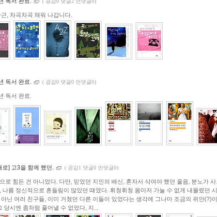
0년 독서 완료.
(
공감0 댓글2 먼댓글0)
근, 차곡차곡 채워 나갑니다.
9년 독서 완료.
(
공감0 댓글0 먼댓글0)
9년 독서 완료.
대로] 고3을 함께 했던.
(
공감1 댓글0 먼댓글0)
로 힘든 건 아니었다. 다만, 믿었던 지인의 배신, 혼자서 삭여야 했던 울음, 분노가 
, 나름 정신적으로 흔들림이 많았던 때였다. 휘청휘청 몸마저 가눌 수 없게 내몰렸던 시
 아닌 여러 친구들, 이미 거쳤던 다른 이들이 있었다는 생각에 그나마 조금의 위안(?)이
그 당시엔 좀처럼 풀어낼 수 없었다, 지...