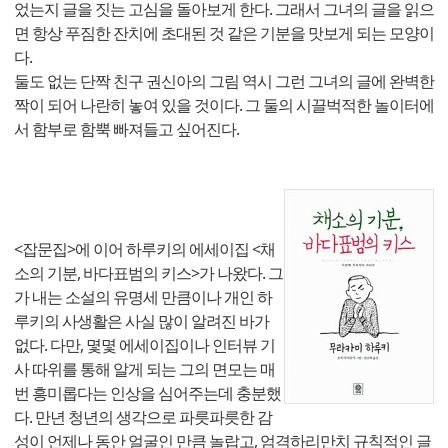
었는지 글을 짓는 고심을 돌아보게 한다. 그래서 그녀의 글을 읽으
면 항상 푸짐한 잔치에 초대된 것 같은 기분을 맛보게 되는 모양이
다.
둘도 없는 단짝 친구 권신아의 그림 역시 그런 그녀의 글에 완벽한
짝이 되어 나란히 놓여 있을 것이다. 그 둘의 시끌벅적한 놀이터에
서 함부로 함뿍 빠져들고 싶어진다.
<잡문집>에 이어 하루키의 에세이집 <채
소의 기분, 바다표범의 키스>가 나왔다. 그
가 내는 소설의 유명세 만큼이나 개인 하
루키의 사생활은 사실 많이 알려진 바가
없다. 다만, 몇몇 에세이집이나 인터뷰 기
사 따위를 통해 알게 되는 그의 면모는 매
번 흥미롭다는 인상을 심어주는데 충분했
다. 만년 청년의 생각으로 파릇파릇한 감
성이 언제나 동안 얼굴인 만큼 놀랍고, 엄격하리만치 규칙적인 글