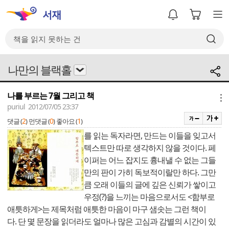
나만의 블랙홀
나를 부르는 7월 그리고 책
메뉴
puriul 2012/07/05 23:37
2
0
1
댓글 (
)
먼댓글 (
)
좋아요 (
)
를 읽는 독자라면, 만드는 이들을 잊고서
텍스트만 따로 생각하지 않을 것이다. 페
이퍼는 어느 잡지도 흉내낼 수 없는 그들
만의 판이 가히 독보적이랄만 하다. 그만
큼 오래 이들의 글에 깊은 신뢰가 쌓이고
우정(?)을 느끼는 마음으로서도 <함부로
애틋하게>는 제목처럼 애틋한 마음이 마구 샘솟는 그런 책이
다. 단 몇 문장을 읽더라도 얼마나 많은 고심과 감별의 시간이 있