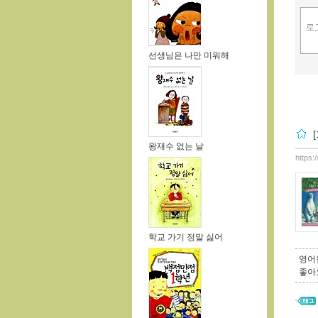
선생님은 나만 미워해
왕재수 없는 날
https:
학교 가기 정말 싫어
영어
좋아