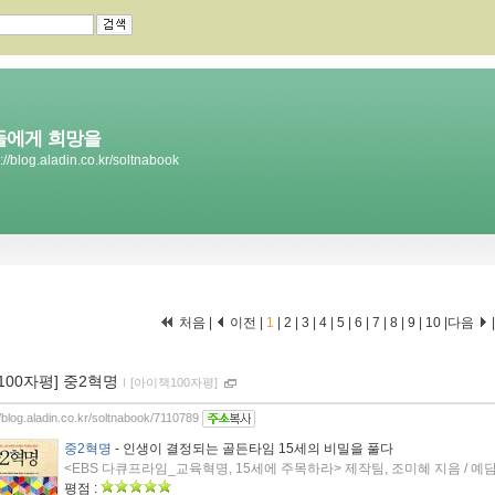
들에게 희망을
s://blog.aladin.co.kr/soltnabook
처음 |
이전 |
1
|
2
|
3
|
4
|
5
|
6
|
7
|
8
|
9
|
10
|
다음
[100자평] 중2혁명
ｌ
[아이책100자평]
//blog.aladin.co.kr/soltnabook/7110789
중2혁명
- 인생이 결정되는 골든타임 15세의 비밀을 풀다
<EBS 다큐프라임_교육혁명, 15세에 주목하라> 제작팀, 조미혜 지음 / 예담Fri
평점 :