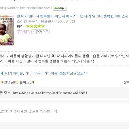
//blog.aladin.co.kr/soltnabook/6672054
넌 네가 얼마나 행복한 아이인지 아니?
ㅣ
넌 네가 얼마나 행복한 아이인지
조정연 지음 / 국민출판사 / 2006년 8월
평점 :
구판절판
3세계 아이들의 생활상이 잘 나타난 책, 각 나라아이들의 생활모습을 이야기로 읽으면
우리 아이들 자신이 얼마나 행복한 생활을 하는지 깨닫게 되는 책
제3세계아이들
기아
아프리카아이들
초등학교권장도서
,
,
,
0
)
먼댓글(
0
)
좋아요(
0
)
좋
글 주소 :
https://blog.aladin.co.kr/trackback/soltnabook/6672054