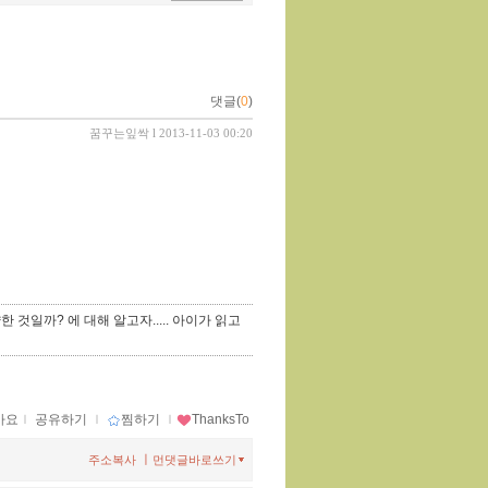
댓글(
0
)
꿈꾸는잎싹
l 2013-11-03 00:20
일까? 에 대해 알고자..... 아이가 읽고
아요
ｌ
공유하기
ｌ
찜하기
ｌ
ThanksTo
ㅣ
주소복사
먼댓글바로쓰기