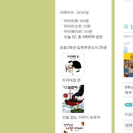
서재지수
: 26163점
마이리뷰:
편
426
마이리스트:
편
32
마이페이퍼:
편
103
https:
오늘 22, 총 180659 방문
초등1학년 입학추천도서 20권
지각대장 존
6학
매우
댓글(
깃털 없는 기러기 보르카
먼댓