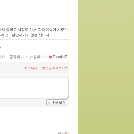
 다시 중학교 시절로 가서 그 아이들이 사춘기
주려고... 실망시키지 않는 책이다.
서
아요
ｌ
공유하기
ｌ
찜하기
ｌ
ThanksTo
ㅣ
주소복사
먼댓글바로쓰기
댓글(
0
)