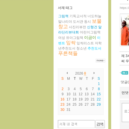
서재 태그
https:
그림책
기독교서적
너도하늘
보물
말나리야
도서관
동시
창고
사진리뷰전
신형건
알
라딘리뷰대회
어린이그림책
이금이
여성
유아그림책
이
잎싹
벤트
잎싹리스트
저학
년추천도서
청소년
추천도서
푸른책들
제 
써 
2026
8
S
M
T
W
T
F
S
댓글(
1
2
3
4
5
6
7
8
먼댓
9
10
11
12
13
14
15
16
17
18
19
20
21
22
23
24
25
26
27
28
29
30
31