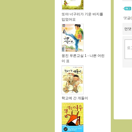
또야 너구리가 기운 바지를
댓글(
입었어요
먼댓
웅진 푸른교실 1 - 나쁜 어린
이 표
학교에 간 개돌이