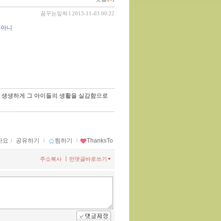
꿈꾸는잎싹
l 2013-11-03 00:22
 아니
서 생생하게 그 아이들의 생활을 실감함으로
아요
ｌ
공유하기
ｌ
찜하기
ｌ
ThanksTo
ㅣ
주소복사
먼댓글바로쓰기