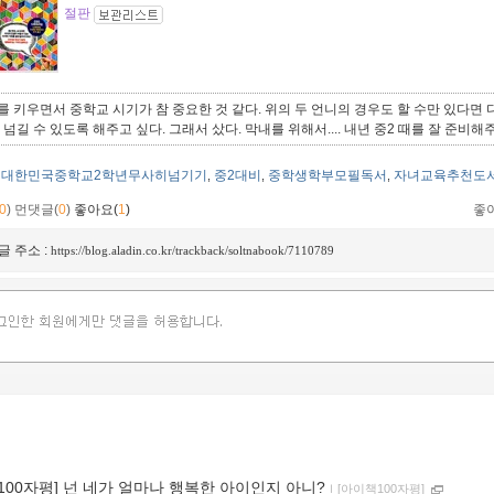
절판
를 키우면서 중학교 시기가 참 중요한 것 같다. 위의 두 언니의 경우도 할 수만 있다면
 넘길 수 있도록 해주고 싶다. 그래서 샀다. 막내를 위해서.... 내년 중2 때를 잘 준비해
대한민국중학교2학년무사히넘기기
중2대비
중학생학부모필독서
자녀교육추천도
,
,
,
0
)
먼댓글(
0
)
좋아요(
1
)
좋
글 주소 :
https://blog.aladin.co.kr/trackback/soltnabook/7110789
[100자평] 넌 네가 얼마나 행복한 아이인지 아니?
ｌ
[아이책100자평]