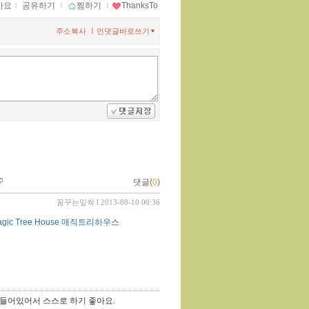
아요
ｌ
공유하기
ｌ
찜하기
ｌ
ThanksTo
ㅣ
주소복사
먼댓글바로쓰기
댓글(
0
)
꿈꾸는잎싹
l 2013-08-10 00:36
agic Tree House 매직트리하우스
 들어있어서 스스로 하기 좋아요.