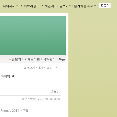
나의서재
ｌ
서재브리핑
ｌ
서재관리
ｌ
글쓰기
ｌ
즐겨찾는 서재
ｌ
글보기
ｌ
서재브리핑
ｌ
서재관리
ｌ
북플
펼쳐보기
5개
날짜순
|
마지막
댓글(
0
)
꿈꾸는잎싹
l 2014-08-18 16:00
end / 2014년 7월