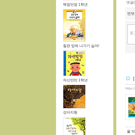
댓글(
백점만점 1학년
먼댓
칠판 앞에 나가기 싫어!
자신만만 1학년
https:
강아지똥
울 