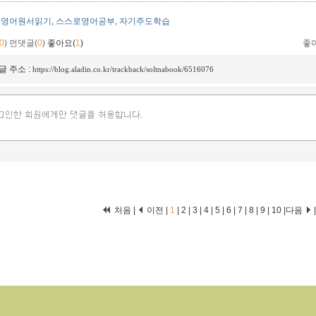
영어원서읽기
스스로영어공부
자기주도학습
,
,
0
)
먼댓글(
0
)
좋아요(
1
)
좋
글 주소 :
https://blog.aladin.co.kr/trackback/soltnabook/6516076
처음 |
이전 |
1
|
2
|
3
|
4
|
5
|
6
|
7
|
8
|
9
|
10
|
다음