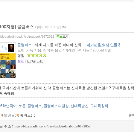
[100자평] 콜럼버스
ｌ
[아이책100자평]
//blog.aladin.co.kr/soltnabook/6672052
콜럼버스
- 세계 지도를 바꾼 바다의 신화
ㅣ
아이세움 역사 인물 3
로빈 S. 독 지음, 장석봉 옮김 / 미래엔아이세움 / 2006년 8월
평점 :
절판
년 국어시간에 토론하기위해 산 책 콜럼버스는 신대륙을 발견한 것일까? 구대륙을 침략한 것
 만족해함
6학년국어
토론
콜럼버스
콜럼버스의달걀
신대륙발견
구대륙침략
,
,
,
,
,
0
)
먼댓글(
0
)
좋아요(
1
)
좋
글 주소 :
https://blog.aladin.co.kr/trackback/soltnabook/6672052