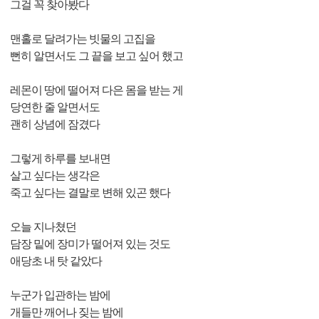
그걸 꼭 찾아봤다
맨홀로 달려가는 빗물의 고집을
뻔히 알면서도 그 끝을 보고 싶어 했고
레몬이 땅에 떨어져 다은 몸을 받는 게
당연한 줄 알면서도
괜히 상념에 잠겼다
그렇게 하루를 보내면
살고 싶다는 생각은
죽고 싶다는 결말로 변해 있곤 했다
오늘 지나쳤던
담장 밑에 장미가 떨어져 있는 것도
애당초 내 탓 같았다
누군가 입관하는 밤에
개들만 깨어나 짖는 밤에