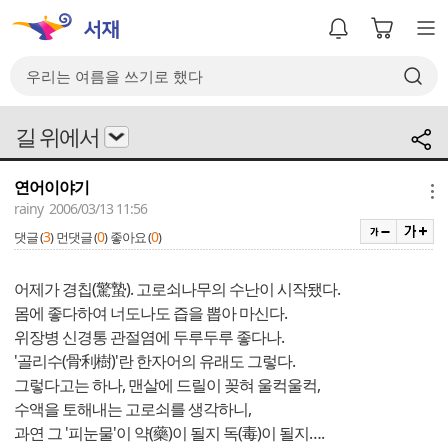
길 위에서
연어이야기
메뉴
rainy 2006/03/13 11:56
3
0
0
댓글 (
)
먼댓글 (
)
좋아요 (
)
어제가 경칩(驚蟄). 고로쇠나무의 수난이 시작됐다.
몸에 좋다하여 너도나도 즙을 뽑아 마신다.
위장병 신경통 관절염에 두루두루 좋다나.
'골리수(骨利樹)'란 한자어의 유래도 그렇다.
그렇다고는 하나, 맨살에 드릴이 꽂혀 울컥울컥,
수액을 토해내는 고로쇠를 생각하니,
과연 그 '피눈물'이 약(藥)이 될지 독(毒)이 될지….