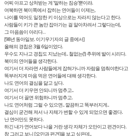
어찌 아프고 상처받는 게 ‘말하는 짐승’뿐이랴.
여북하면 북미쪽에서 잡히는 연어들이 이제는,
나이를 먹어도 일정한 키 이상으로는 자라지 않는다고 한다.
사람들이 키가 큰 놈만 잡아가는 걸 알아차려서 그렇다는데,
그 마음씀이 아리다. .
[98년 동아일보. 이기우기자의 글 중에서]
올해의 경칩은 3월 6일이었다.
우수도 지나고 경칩도 지났는데.. 철없는(!) 추위에 발이 시리다.
북미의 연어들을 생각한다.
여기서 더 자라면 사람들에게 잡혀가니까 자람을 멈춰야한다고
똑부러지게 마음 먹은 연어들에 대해 생각한다.
나도 연어의 결심을 닮고 싶다.
여기서 더 키우면 안되니까 멈추고..
여기서 더 끌면 위험하니까 멈추고.
나도 연어처럼 그럴 수 있으면.. 깔끔하고 똑부러지게..
결심이 굳건해 져서 나 자체가 변할 수 있게 되었으면 좋겠다.
난 연어만도 못하다.
하긴 내가 연어보다 나을 거란 생각 자체가 오만이고 편견이다.
참 그러고 보니 [오만과 편견]을 보고 싶은데..