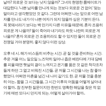
날까? 외로운 것 보다는 낫지 않을까?’ 그녀의 현명한 룸메이트가
대답한다. ‘나쁜 남자를 만나게 되는 것보다 외로운 건 없어.’ 맞는
말이라고 생각했었던 것 같다. 그런데 어쩌면 나는 앞으로 어떤 남
자를 만나도 내가 더 나쁜 여자가 되지 않을까 싶은 기분이 든다.
꼭 못돼서라기 보다는 백 만가지 다른 이유들 때문에. 혼자 조용히
외로운 게 나을까? 둘이 죽어라 내기라도 하듯 나란히 외로운 게
나을까? 혼자 외로운 건 조용히라도 할 수 있지만 둘이 외로운 건
전쟁일 거야 분명히. 좋지 않다 이런 상상.
오후 네 시. 해가 비스듬히 비추는 시간. 곧 질 것을 준비하는 시간.
추운 겨울 어느 일요일 느즈막히 일어나 좁은 베란다에 기대 담배
를 피울 때면 햇살의 결이 느껴지고 온기를 품은 것 같은 착각조차
들게 하던 그 엷고 비워진 시간들. 곧 저물 그 시간을 나는 참 좋아
했었다. 어쩌면 마흔을 넘긴 내 나이 같기도 한. 곧 저물 것을 충분
히 아는.. 짧을 그 시간들을, 그 시간 이후의 어둠을 어떻게 살아내
야 할까.. 참 진부한 질문이지만 한번도 명확한 해답을 찾은 적 없
기에 매번 또다시 던지게 되는. 어떻게 살아가야 할까..