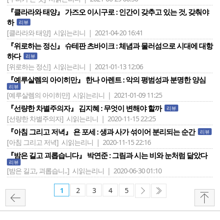
『클라라와 태양』 가즈오 이시구로 : 인간이 갖추고 있는 것, 갖춰야
하
리뷰
[클라라와 태양]
시읽는리니 | 2021-04-20 16:41
『위로하는 정신』 슈테판 츠바이크 : 체념과 물러섬으로 시대에 대항
하다
리뷰
[위로하는 정신]
시읽는리니 | 2021-01-13 12:06
『예루살렘의 아이히만』 한나 아렌트 : 악의 평범성과 분명한 양심
리뷰
[예루살렘의 아이히만]
시읽는리니 | 2021-01-09 11:25
『선량한 차별주의자』 김지혜 : 무엇이 변해야 할까
리뷰
[선량한 차별주의자]
시읽는리니 | 2020-11-15 22:25
『아침 그리고 저녁』 욘 포세 : 생과 사가 섞이어 분리되는 순간
리뷰
[아침 그리고 저녁]
시읽는리니 | 2020-11-15 22:16
『밤은 길고 괴롭습니다』 박연준 : 그림과 시는 비와 눈처럼 닮았다
리뷰
[밤은 길고, 괴롭습니..]
시읽는리니 | 2020-06-30 01:10
1
2
3
4
5