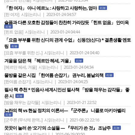
「한 여자」 아니 에르노 : 사랑하고 사랑하는, 엄마
리뷰
[한 여자]
시읽는리니 | 2023-01-24 04:57
슬픔과 다른 모호한 감정들이 찬찬히 가라앉듯「힌트 없음」 안미옥
리뷰
[힌트 없음]
시읽는리니 | 2023-01-24 04:44
「요즘 부부를 위한 신디의 관계 수업」 신동인(신디) * 결혼생활 멘토
링
리뷰
[요즘 부부를 위한 신..]
시읽는리니 | 2023-01-24 04:40
겨울을 담은 책 「헤르만 헤세, 겨울」
리뷰
[헤르만 헤세, 겨울]
시읽는리니 | 2023-01-24 04:34
물방울 같은 시집 「한여름 손잡기」 권누리, 봄날의책
리뷰
[한여름 손잡기]
시읽는리니 | 2023-01-24 04:25
필사 책 추천 * 민음사 세계시인선 필사책 「밤을 채우는 감각들」 좋
은 시
리뷰
[밤을 채우는 감각들]
시읽는리니 | 2023-01-21 22:52
논란의 책 vs 현실 정치의 이론서― 『군주론』 니콜로 마키아벨리
리뷰
[군주론 (무삭제 완역..]
시읽는리니 | 2021-08-22 22:16
꿋꿋이 눌러 쓴 ‘오기‘의 소설들 ― 『우리가 쓴 것』 조남주
리뷰
[우리가 쓴 것]
시읽는리니 | 2021-06-29 00:50