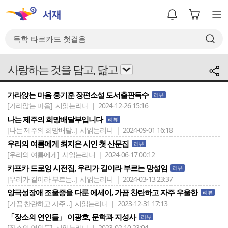
사랑하는 것을 담고, 닮고
가라앉는 마음 홍기훈 장편소설 도서출판득수
리뷰
[가라앉는 마음]
시읽는리니 | 2024-12-26 15:16
나는 제주의 희망배달부입니다
리뷰
[나는 제주의 희망배달..]
시읽는리니 | 2024-09-01 16:18
우리의 여름에게 최지은 시인 첫 산문집
리뷰
[우리의 여름에게]
시읽는리니 | 2024-06-17 00:12
카프카 드로잉 시전집, 우리가 길이라 부르는 망설임
리뷰
[우리가 길이라 부르는..]
시읽는리니 | 2024-03-13 23:37
양극성장애 조울증을 다룬 에세이, 가끔 찬란하고 자주 우울한
리뷰
[가끔 찬란하고 자주 ..]
시읽는리니 | 2023-12-31 17:13
「장소의 연인들」 이광호, 문학과 지성사
리뷰
[장소의 연인들]
시읽는리니 | 2023-02-10 23:04