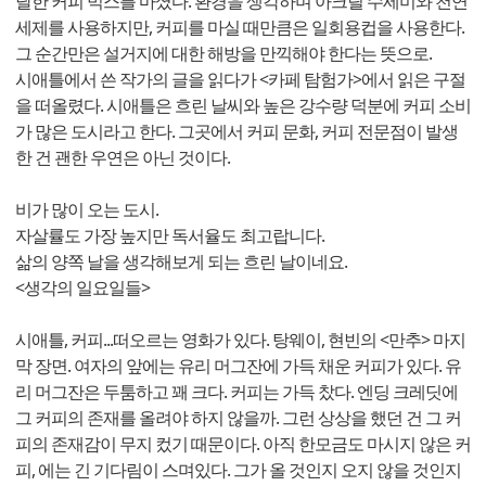
달한 커피 믹스를 마셨다. 환경을 생각하며 아크릴 수세미와 천연
세제를 사용하지만, 커피를 마실 때만큼은 일회용컵을 사용한다.
그 순간만은 설거지에 대한 해방을 만끽해야 한다는 뜻으로.
시애틀에서 쓴 작가의 글을 읽다가 <카페 탐험가>에서 읽은 구절
을 떠올렸다. 시애틀은 흐린 날씨와 높은 강수량 덕분에 커피 소비
가 많은 도시라고 한다. 그곳에서 커피 문화, 커피 전문점이 발생
한 건 괜한 우연은 아닌 것이다.
비가 많이 오는 도시.
자살률도 가장 높지만 독서율도 최고랍니다.
삶의 양쪽 날을 생각해보게 되는 흐린 날이네요.
<생각의 일요일들>
시애틀, 커피...떠오르는 영화가 있다. 탕웨이, 현빈의 <만추> 마지
막 장면. 여자의 앞에는 유리 머그잔에 가득 채운 커피가 있다. 유
리 머그잔은 두툼하고 꽤 크다. 커피는 가득 찼다. 엔딩 크레딧에
그 커피의 존재를 올려야 하지 않을까. 그런 상상을 했던 건 그 커
피의 존재감이 무지 컸기 때문이다. 아직 한모금도 마시지 않은 커
피, 에는 긴 기다림이 스며있다. 그가 올 것인지 오지 않을 것인지