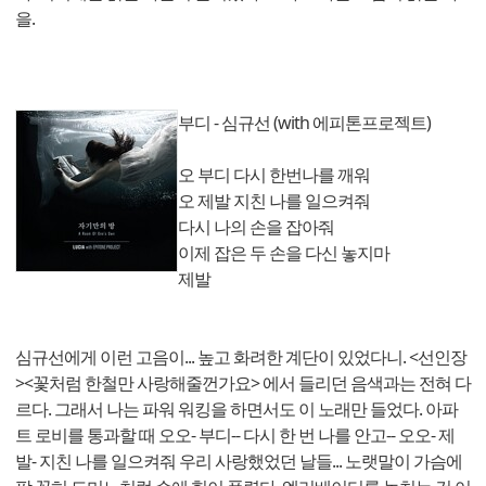
을.
부디 - 심규선 (with 에피톤프로젝트)
오 부디 다시 한번나를 깨워
오 제발 지친 나를 일으켜줘
다시 나의 손을 잡아줘
이제 잡은 두 손을 다신 놓지마
제발
심규선에게 이런 고음이... 높고 화려한 계단이 있었다니. <선인장
><꽃처럼 한철만 사랑해줄껀가요> 에서 들리던 음색과는 전혀 다
르다. 그래서 나는 파워 워킹을 하면서도 이 노래만 들었다. 아파
트 로비를 통과할 때 오오- 부디-- 다시 한 번 나를 안고-- 오오- 제
발- 지친 나를 일으켜줘 우리 사랑했었던 날들... 노랫말이 가슴에