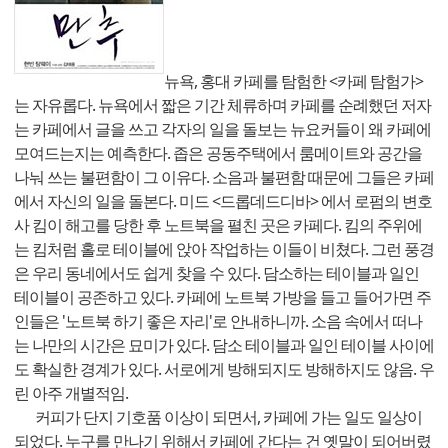
뉴욕, 홍대 카페를 탐험한 <카페 탐험가>
는 자유롭다. 뉴욕에서 짧은 기간 체류하며 카페를 순례했던 저자
는 카페에서 글을 쓰고 각자의 일을 돌보는 뉴요커들이 왜 카페에
모여드는지는 예측한다. 좁은 공동주택에서 룸메이트와 공간을
나눠 쓰는 불편함이 그 이유다. 소음과 불편함 때문에 그들은 카페
에서 자신의 일을 돌본다. 미드 <드롭데드디바> 에서 로펌의 변호
사 킴이 해고를 당한 후 노트북을 펼친 곳은 카페다. 킴의 주위에
는 킴처럼 홀로 테이블에 앉아 작업하는 이들이 비쳤다. 그런 풍경
은 우리 동네에서도 쉽게 찾을 수 있다. 담소하는 테이블과 일인
테이블이 공존하고 있다. 카페에 노트북 가방을 들고 들어가면 주
인들은 '노트북 하기 좋은 자리'로 안내하니까. 소음 속에서 떠나
는 나만의 시간은 묘미가 있다. 담소 테이블과 일인 테이블 사이에
도 확실한 경계가 있다. 서로에게 방해되지도 방해하지도 않음. 우
린 아주 개별적임.
커피가 단지 기호품 이상이 되면서, 카페에 가는 일도 일상이
되었다. 누구를 만나기 위해서 카페에 간다는 건 옛말이 되어버렸