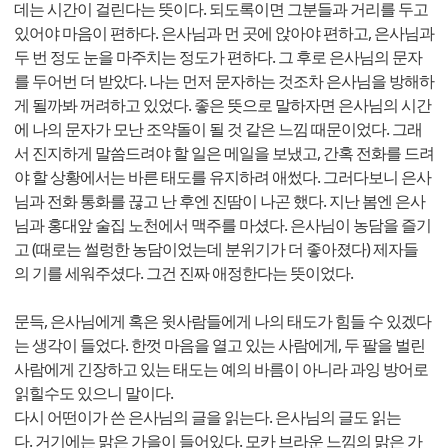
데는 시간이 걸린다는 뜻이다. 되도록이면 그분들과 거리를 두고
있어야 마음이 편하다. 은사님과 먼 곳에 앉아야 편하고, 은사님과
두 번 정도 눈을 마주치는 정도가 편하다. 그 후로 은사님의 문자
를 두어번 더 받았다. 나는 먼저 문자하는 것조차 은사님을 방해하
게 될까봐 꺼려하고 있었다. 좋은 뜻으로 말하자면 은사님의 시간
에 나의 문자가 모난 조약돌이 될 것 같은 느낌 때문이었다. 그래
서 진지하게 말씀드려야 할 일은 메일을 보냈고, 간혹 전화를 드려
야 할 상황에서는 바른 태도를 유지하려 애썼다. 그러다보니 은사
님과 전화 통화를 끊고 난 후엔 진땀이 나곤 했다. 지난 봄엔 은사
님과 홍대앞 술집 노천에서 맥주를 마셨다. 은사님이 농담을 즐기
고 (때로는 썰렁한 농담이었는데 분위기가 더 좋아졌다) 제자들
의 기를 세워주셨다. 그건 진짜 애정한다는 뜻이었다.
문득, 은사님에게 혹은 윗사람들에게 나의 태도가 힘들 수 있겠다
는 생각이 들었다. 한껏 마음을 열고 있는 사람에게, 두 팔을 벌린
사람에게 긴장하고 있는 태도는 예의 바름이 아니라 과잉 방어로
읽힐수도 있으니 말이다.
다시 어떤이가 쓴 은사님의 글을 읽는다. 은사님의 글도 읽는
다. 거기에는 맑은 가을이 들어있다. 모카 브라운 느낌의 맑은 가