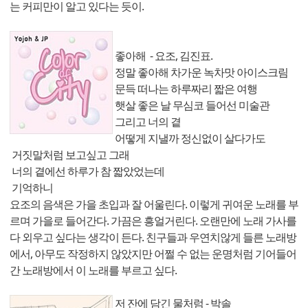
는 커피만이 알고 있다는 듯이.
좋아해 - 요조, 김진표.
정말 좋아해 차가운 녹차맛 아이스크림
문득 떠나는 하루짜리 짧은 여행
햇살 좋은 날 무심코 들어선 미술관
그리고 너의 곁
어떻게 지낼까 정신없이 살다가도
거짓말처럼 보고싶고 그래
너의 곁에선 하루가 참 짧았었는데
기억하니
요조의 음색은 가을 초입과 잘 어울린다. 이렇게 귀여운 노래를 부
르며 가을로 들어간다. 가끔은 흥얼거린다. 오랜만에 노래 가사를
다 외우고 싶다는 생각이 든다. 친구들과 우연치않게 들른 노래방
에서, 아무도 작정하지 않았지만 어쩔 수 없는 운명처럼 기어들어
간 노래방에서 이 노래를 부르고 싶다.
저 잔에 담긴 물처럼 - 박솔