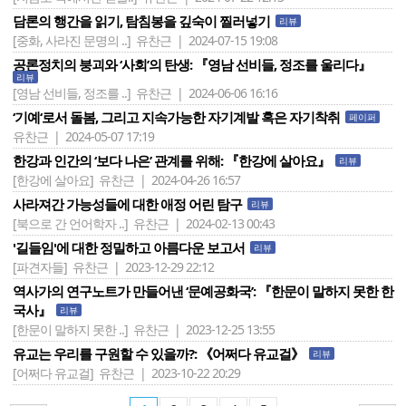
담론의 행간을 읽기, 탐침봉을 깊숙이 찔러넣기
리뷰
[중화, 사라진 문명의 ..]
유찬근 | 2024-07-15 19:08
공론정치의 붕괴와 ‘사회’의 탄생: 『영남 선비들, 정조를 울리다』
리뷰
[영남 선비들, 정조를 ..]
유찬근 | 2024-06-06 16:16
‘기예‘로서 돌봄, 그리고 지속가능한 자기계발 혹은 자기착취
페이퍼
유찬근 | 2024-05-07 17:19
한강과 인간의 ‘보다 나은’ 관계를 위해: 『한강에 살아요』
리뷰
[한강에 살아요]
유찬근 | 2024-04-26 16:57
사라져간 가능성들에 대한 애정 어린 탐구
리뷰
[북으로 간 언어학자 ..]
유찬근 | 2024-02-13 00:43
'길들임'에 대한 정밀하고 아름다운 보고서
리뷰
[파견자들]
유찬근 | 2023-12-29 22:12
역사가의 연구노트가 만들어낸 ‘문예공화국’: 『한문이 말하지 못한 한
국사』
리뷰
[한문이 말하지 못한 ..]
유찬근 | 2023-12-25 13:55
유교는 우리를 구원할 수 있을까?: 《어쩌다 유교걸》
리뷰
[어쩌다 유교걸]
유찬근 | 2023-10-22 20:29