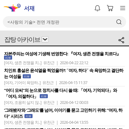
잡탕 아카이브
자본주의는 여성에 기생해 번영한다: 『여자, 생존 전쟁을 치르다』
리뷰
[여자, 생존 전쟁을 치..]
유찬근 | 2026-04-22 22:12
치인트 홍설은 윤석열을 찍었을까?: ˝여자, 하다˝ 속 욕망하고 결단하
는 여성들
리뷰
[여자, 기어이 욕망하..]
유찬근 | 2026-04-15 11:37
“어디 모씨”의 눈으로 정치사를 다시 쓸 때: 「여자, 기억되다」와
「여자, 의절하다」
리뷰
[여자, 조용히 살지 않..]
유찬근 | 2026-04-12 00:03
‘그래봤자’와 ‘그래도’를 넘어, 이야기를 묻고 고민하기 위해: “여자, 하
다” 시리즈
리뷰
[여자, 생존 전쟁을 치..]
유찬근 | 2026-04-04 13:55