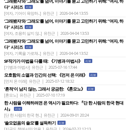
‘그래봤자’와 ‘그래도’를 넘어, 이야기를 묻고 고민하기 위해: “여자, 하
다” 시리즈
리뷰
[여자, 기어이 욕망하..]
유찬근 | 2026-04-04 13:55
‘그래봤자’와 ‘그래도’를 넘어, 이야기를 묻고 고민하기 위해: “여자, 하
다” 시리즈
리뷰
[여자, 조용히 살지 않..]
유찬근 | 2026-04-04 13:53
‘그래봤자’와 ‘그래도’를 넘어, 이야기를 묻고 고민하기 위해: “여자, 하
다” 시리즈
리뷰
[여자, 기록을 가로채..]
유찬근 | 2026-04-04 13:52
SF작가가 마법을 다룰 때: 《기병과 마법사》
리뷰
[기병과 마법사]
유찬근 | 2025-07-16 17:44
모호함의 소멸과 인간의 선택: 《먼저 온 미래》
리뷰
[먼저 온 미래]
유찬근 | 2025-07-12 18:32
'흔적'이 남지 않는, 그래서 궁금한: 《혼모노》
리뷰
[혼모노]
유찬근 | 2025-07-10 17:19
한 사람을 이해하려면 온 역사가 필요하다: 『단 한 사람의 한국 현대
사』
리뷰
[단 한 사람의 한국 현..]
유찬근 | 2024-09-01 20:24
‘쓸모없음의 쓸모’를 설득하기
리뷰
[지금도 책에서만 얻을..]
유찬근 | 2024-07-22 12:13