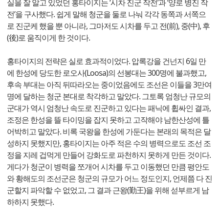
실을 잘 알고 있었던 홍타이지는 ‘시차 진군 작전’과 ‘양로 병진 작
전’을 구사했다. 쉽게 말해 청군을 둘로 나눠 각각 동쪽과 서쪽으
로 진군케 했을 뿐 아니라, 그마저도 시차를 두고 전(前), 중(中), 후
(後)로 움직이게 한 것이다.
홍타이지의 전략은 실로 효과적이었다. 압록강을 건넌지 6일 만
에 한성에 당도한 로오사(Loosa)의 선봉대는 300명에 불과했고,
후속 부대는 아직 뒤따라오는 중이었음에도 조선은 이들을 3만여
명에 달하는 청군 본대로 착각하고 말았다. 그토록 엄청난 규모의
군대가 역시 엄청난 속도로 진군하고 있다는 패닉에 휩싸인 결과,
조정은 한성을 뜰 타이밍을 잡지 못하고 고작해야 남한산성에 틀
어박히고 말았다. 비록 국왕을 한성에 가둔다는 본래의 목적은 달
성하지 못했지만, 홍타이지는 아주 적은 수의 병력으로도 조선 조
정을 지레 겁먹게 만들어 강화도로 파천하지 못하게 만든 것이다.
게다가 청군이 병력을 쪼개어 시차를 두고 이동했던 만큼 평안도
와 황해도의 조선군은 청군의 규모가 어느 정도인지, 언제쯤 다 진
군할지 파악할 수 없었고, 그 결과 근왕(勤王)을 위해 섣부르게 남
하하지 못했다.