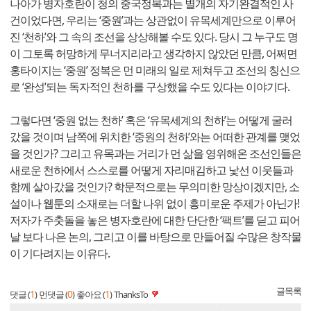
나아가 병자호란이 청의 중국정복과는 별개의 자기완결적인 사
건이었다면, 우리는 ‘중원’과는 상관없이 유목세계만으로 이루어
진 ‘천하’와 그 속의 조선을 상상해볼 수도 있다. 당시 그 누구도 명
이 그토록 허망하게 무너지리라고 생각하지 않았던 만큼, 어쩌면
홍타이지는 ‘중원’ 정복은 먼 미래의 일로 제쳐두고 조선의 칭신으
로 ‘완성’되는 독자적인 천하를 구상했을 수도 있다는 이야기다.
그렇다면 ‘중원 없는 천하’ 혹은 ‘유목세계의 천하’는 어떻게 굴러
갔을 것이며 남쪽에 위치한 ‘중원의 천하’와는 어떠한 관계를 맺었
을 것인가? 그리고 유목과는 거리가 먼 삶을 영위해온 조선인들은
새로운 천하에서 스스로를 어떻게 자리매김하고 낯선 이웃들과
함께 살아갔을 것인가? 학문적으로는 무의미한 망상이겠지만, 소
설이나 웹툰의 소재로는 더할 나위 없이 흥미로운 주제가 아닌가!
저자가 주춧돌을 놓은 병자호란에 대한 단단한 ‘팩트’를 딛고 피어
날 보다 나은 논의, 그리고 이를 바탕으로 만들어질 수많은 창작물
이 기다려지는 이유다.
글목록
1
0
1
댓글 (
)
먼댓글 (
)
좋아요 (
)
ThanksTo