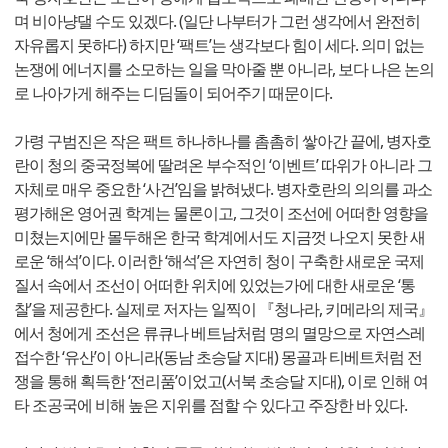
며 비아냥댈 수도 있겠다. (일단 나부터가 그런 생각에서 완전히
자유롭지 못하다) 하지만 ‘팩트’는 생각보다 힘이 세다. 의미 없는
논쟁에 에너지를 소모하는 일을 막아줄 뿐 아니라, 보다 나은 논의
로 나아가게 해주는 디딤돌이 되어주기 때문이다.
가령 구범진은 작은 팩트 하나하나를 촘촘히 쌓아간 끝에, 병자호
란이 청의 중국정복에 딸려온 부수적인 ‘이벤트’ 따위가 아니라 그
자체로 매우 중요한 ‘사건’임을 밝혀냈다. 병자호란의 의의를 과소
평가해온 영어권 학계는 물론이고, 그것이 조선에 어떠한 영향을
미쳤는지에만 몰두해온 한국 학계에서도 지금껏 나오지 못한 새
로운 ‘해석’이다. 이러한 ‘해석’은 자연히 청이 구축한 새로운 국제
질서 속에서 조선이 어떠한 위치에 있었는가에 대한 새로운 ‘통
찰’을 제공한다. 실제로 저자는 일찍이 『청나라, 키메라의 제국』
에서 청에게 조선은 류큐나 베트남처럼 명의 멸망으로 자연스레
접수한 ‘유산’이 아니라(동남 초승달 지대) 몽골과 티베트처럼 전
쟁을 통해 획득한 ‘전리품’이었고(서북 초승달 지대), 이로 인해 여
타 조공국에 비해 높은 지위를 점할 수 있다고 주장한 바 있다.