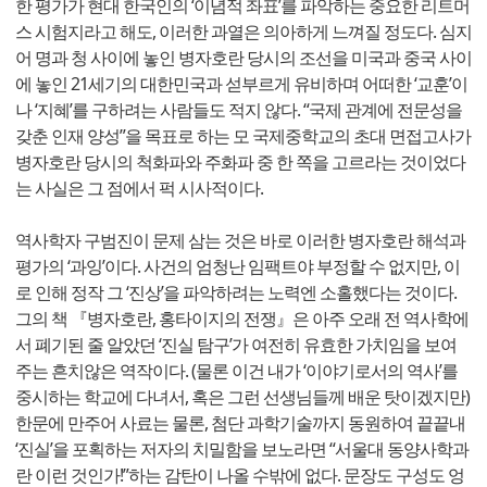
한 평가가 현대 한국인의 ‘이념적 좌표’를 파악하는 중요한 리트머
스 시험지라고 해도, 이러한 과열은 의아하게 느껴질 정도다. 심지
어 명과 청 사이에 놓인 병자호란 당시의 조선을 미국과 중국 사이
에 놓인 21세기의 대한민국과 섣부르게 유비하며 어떠한 ‘교훈’이
나 ‘지혜’를 구하려는 사람들도 적지 않다. “국제 관계에 전문성을
갖춘 인재 양성”을 목표로 하는 모 국제중학교의 초대 면접고사가
병자호란 당시의 척화파와 주화파 중 한 쪽을 고르라는 것이었다
는 사실은 그 점에서 퍽 시사적이다.
역사학자 구범진이 문제 삼는 것은 바로 이러한 병자호란 해석과
평가의 ‘과잉’이다. 사건의 엄청난 임팩트야 부정할 수 없지만, 이
로 인해 정작 그 ‘진상’을 파악하려는 노력엔 소홀했다는 것이다.
그의 책 『병자호란, 홍타이지의 전쟁』은 아주 오래 전 역사학에
서 폐기된 줄 알았던 ‘진실 탐구’가 여전히 유효한 가치임을 보여
주는 흔치않은 역작이다. (물론 이건 내가 ‘이야기로서의 역사’를
중시하는 학교에 다녀서, 혹은 그런 선생님들께 배운 탓이겠지만)
한문에 만주어 사료는 물론, 첨단 과학기술까지 동원하여 끝끝내
‘진실’을 포획하는 저자의 치밀함을 보노라면 “서울대 동양사학과
란 이런 것인가!”하는 감탄이 나올 수밖에 없다. 문장도 구성도 엉