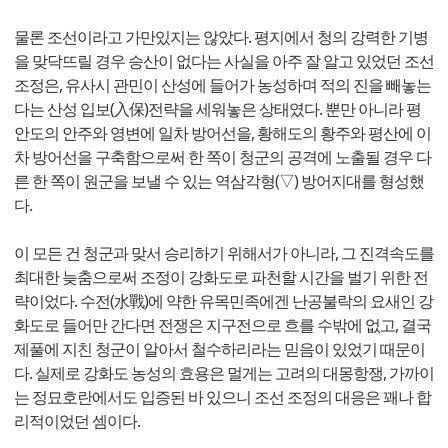
물론 조선이라고 가만있지는 않았다. 평지에서 청의 강력한 기병
을 맞닥뜨릴 경우 승산이 없다는 사실을 아주 잘 알고 있었던 조선
조정은, 유사시 관민이 산성에 들어가 농성하며 적의 진을 빼놓는
다는 산성 입보(入保)전략을 세워놓은 상태였다. 뿐만 아니라 평
안도의 안주와 영변에 일차 방어선을, 황해도의 황주와 평산에 이
차 방어선을 구축함으로써 한 쪽이 청군의 공격에 노출될 경우 다
른 한 쪽이 원군을 보낼 수 있는 역삼각형(▽) 방어지대를 형성했
다.
이 모든 건 청군과 맞서 승리하기 위해서가 아니라, 그 진격속도를
최대한 늦춤으로써 조정이 강화도로 파천할 시간을 벌기 위한 전
략이었다. 수전(水戰)에 약한 유목민족에겐 난공불락의 요새인 강
화도로 들어만 간다면 전쟁은 지구전으로 흐를 수밖에 없고, 결국
제풀에 지친 청군이 알아서 철수하리라는 믿음이 있었기 때문이
다. 실제로 강화도 농성의 효용은 멀게는 고려의 대몽항쟁, 가까이
는 정묘호란에서도 입증된 바 있으니 조선 조정의 대응은 꽤나 합
리적이었던 셈이다.