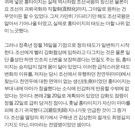
귀에 넣은 홍타이지는 실제 역사처럼 조선국왕의 칭신은 물론이
요 조선의 괴뢰국화와 직할화(直轄化)까지, 그야말로 원하는 건
무엇이든 할 수 있었다. 그저 가만히 기다리기만 해도 조선국왕은
알아서 기어나올 터였고, 실제로 홍타이지의 태도는 더할 나위 없
이 느긋했다.
그러나 정축년 정월 16일을 기점으로 청의 태도가 일변하기 시작
한다. 조선에게 빨리 강화협상에 임하라고 다그치는 것은 물론 일
단 출성만 하면 인조의 신변을 보장하겠다는 언질도 주는 등, 홍타
이지는 승자답지 않게 몸이 달아 있었다. 이러한 급작스러운 태도
변화의 이유를, 저자는 당시 조선에서 유행하던 천연두(마마)에서
찾는다. 천연두에 대한 면역이 없는 생신(生身)이었던 홍타이지는
부대 내에 마마가 창궐했다는 소식에 민감하게 반응할 수밖에 없
었다는 것이다. 본래 2월 20일로 계획되어 있었던 강화도 점령이
정월 22일로 급히 당겨진 점이나, 훗날 홍타이지가 자신이 마마를
피해 조기 귀국했다고(避痘先歸) 지나가듯 언급한 것이 그 증거
다. 조선을 멸망의 위기에서 구해낸 건 김상헌의 절개도 최명길의
기지도 아닌, 마마라는 전염병이었던 셈이다.