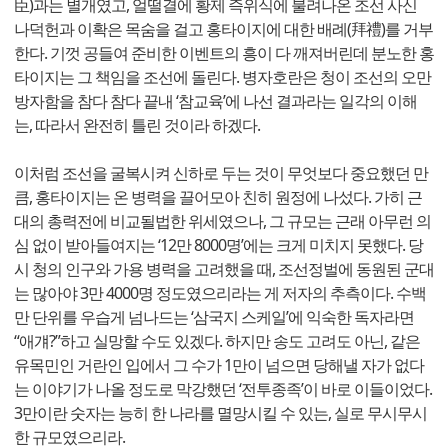
臣)과는 별개였고, 얼떨결에 황제 즉위식에 불려나온 조선 사신
나덕헌과 이확은 목숨을 걸고 홍타이지에 대한 배례(拜禮)를 거부
한다. 기껏 공들여 준비한 이벤트의 흥이 다 깨져버린데 분노한 홍
타이지는 그 책임을 조선에 돌린다. 병자호란은 청이 조선의 오만
방자함을 참다 참다 끝내 ‘참교육’에 나선 결과라는 일각의 이해
는, 따라서 완전히 틀린 것이라 하겠다.
이처럼 조선을 굴복시켜 신하로 두는 것이 무엇보다 중요했던 만
큼, 홍타이지는 온 병력을 끌어모아 친히 원정에 나섰다. 가히 근
대의 총력전에 비교될법한 위세였으나, 그 규모는 근래 아무런 의
심 없이 받아들여지는 ‘12만 8000명’에는 크게 미치지 못했다. 당
시 청의 인구와 가용 병력을 고려했을 때, 조선정벌에 동원된 군대
는 많아야 3만 4000명 정도였으리라는 게 저자의 추측이다. 수백
만 단위를 우습게 넘나드는 ‘삼국지 스케일’에 익숙한 독자라면
“애걔?”하고 실망할 수도 있겠다. 하지만 송도 고려도 아닌, 같은
유목민인 거란인 입에서 그 수가 1만이 넘으면 당해낼 자가 없다
는 이야기가 나올 정도로 막강했던 ‘전투종족’이 바로 이들이었다.
3만이란 숫자는 능히 한 나라를 멸망시킬 수 있는, 실로 무시무시
한 규모였으리라.