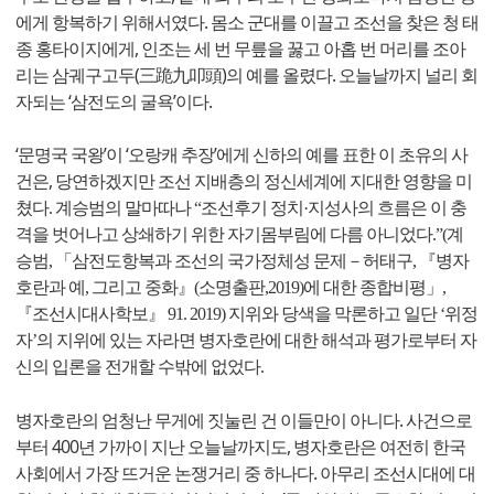
에게 항복하기 위해서였다. 몸소 군대를 이끌고 조선을 찾은 청 태
종 홍타이지에게, 인조는 세 번 무릎을 꿇고 아홉 번 머리를 조아
리는 삼궤구고두(三跪九叩頭)의 예를 올렸다. 오늘날까지 널리 회
자되는 ‘삼전도의 굴욕’이다.
‘문명국 국왕’이 ‘오랑캐 추장’에게 신하의 예를 표한 이 초유의 사
건은, 당
연하겠지만 조선 지배층의 정신세계에 지대한 영향을 미
쳤다. 계승범의 말마따나 “조선후기 정치·지성사의 흐름은 이 충
격을 벗어나고 상쇄하기 위한 자기몸부림에 다름 아니었다.”(계
승범, 「삼전도항복과 조선의 국가정체성 문제－허태구, 『병자
호란과 예, 그리고 중화』(소명출판,2019)에 대한 종합비평」,
『조선시대사학보』 91. 2019) 지위와 당색을 막론하고 일단 ‘위정
자’의 지위에 있는 자라면 병자호란에 대한 해석과 평가로부터 자
신의 입론을 전개할 수밖에 없었다.
병자호란의 엄청난 무게에 짓눌린 건 이들만이 아니다. 사건으로
부터 400년 가까이 지난 오늘날까지도, 병자호란은 여전히 한국
사회에서 가장 뜨거운 논쟁거리 중 하나다. 아무리 조선시대에 대