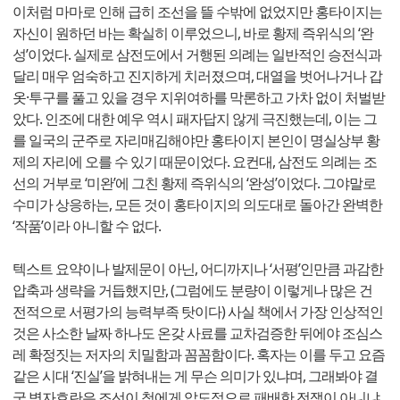
이처럼 마마로 인해 급히 조선을 뜰 수밖에 없었지만 홍타이지는
자신이 원하던 바는 확실히 이루었으니, 바로 황제 즉위식의 ‘완
성’이었다. 실제로 삼전도에서 거행된 의례는 일반적인 승전식과
달리 매우 엄숙하고 진지하게 치러졌으며, 대열을 벗어나거나 갑
옷·투구를 풀고 있을 경우 지위여하를 막론하고 가차 없이 처벌받
았다. 인조에 대한 예우 역시 패자답지 않게 극진했는데, 이는 그
를 일국의 군주로 자리매김해야만 홍타이지 본인이 명실상부 황
제의 자리에 오를 수 있기 때문이었다. 요컨대, 삼전도 의례는 조
선의 거부로 ‘미완’에 그친 황제 즉위식의 ‘완성’이었다. 그야말로
수미가 상응하는, 모든 것이 홍타이지의 의도대로 돌아간 완벽한
‘작품’이라 아니할 수 없다.
텍스트 요약이나 발제문이 아닌, 어디까지나 ‘서평’인만큼 과감한
압축과 생략을 거듭했지만, (그럼에도 분량이 이렇게나 많은 건
전적으로 서평가의 능력부족 탓이다) 사실 책에서 가장 인상적인
것은 사소한 날짜 하나도 온갖 사료를 교차검증한 뒤에야 조심스
레 확정짓는 저자의 치밀함과 꼼꼼함이다. 혹자는 이를 두고 요즘
같은 시대 ‘진실’을 밝혀내는 게 무슨 의미가 있냐며, 그래봐야 결
국 병자호란은 조선이 청에게 압도적으로 패배한 전쟁이 아니냐