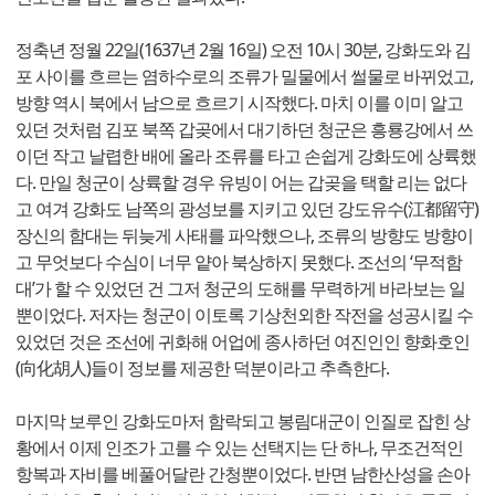
정축년 정월 22일(1637년 2월 16일) 오전 10시 30분, 강화도와 김
포 사이를 흐르는 염하수로의 조류가 밀물에서 썰물로 바뀌었고,
방향 역시 북에서 남으로 흐르기 시작했다. 마치 이를 이미 알고
있던 것처럼 김포 북쪽 갑곶에서 대기하던 청군은 흥룡강에서 쓰
이던 작고 날렵한 배에 올라 조류를 타고 손쉽게 강화도에 상륙했
다. 만일 청군이 상륙할 경우 유빙이 어는 갑곶을 택할 리는 없다
고 여겨 강화도 남쪽의 광성보를 지키고 있던 강도유수(江都留守)
장신의 함대는 뒤늦게 사태를 파악했으나, 조류의 방향도 방향이
고 무엇보다 수심이 너무 얕아 북상하지 못했다. 조선의 ‘무적함
대’가 할 수 있었던 건 그저 청군의 도해를 무력하게 바라보는 일
뿐이었다. 저자는 청군이 이토록 기상천외한 작전을 성공시킬 수
있었던 것은 조선에 귀화해 어업에 종사하던 여진인인 향화호인
(向化胡人)들이 정보를 제공한 덕분이라고 추측한다.
마지막 보루인 강화도마저 함락되고 봉림대군이 인질로 잡힌 상
황에서 이제 인조가 고를 수 있는 선택지는 단 하나, 무조건적인
항복과 자비를 베풀어달란 간청뿐이었다. 반면 남한산성을 손아