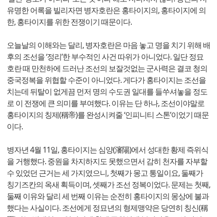
유명한 어록을 빌리자면 병자호란은 홍타이지의, 홍타이지에 의
한, 홍타이지를 위한 전쟁이기 때문이다.
오늘날의 이해와는 달리, 병자호란은 마음 놓고 명을 치기 위해 배
후의 조선을 ‘정리’한 부수적인 사건 따위가 아니었다. 일단 정묘
호란 때 만천하에 드러난 조선의 보잘것없는 군사력은 결코 청의
중국정복을 위협할 수준이 아니었다. 게다가 홍타이지는 조선을
치는데 뒤탈이 없게끔 먼저 명의 수도권 일대를 들쑤셔놓을 정도
로 이 전쟁에 큰 의미를 부여했다. 이유는 단 하나, 조선이야말로
홍타이지의 칭제(稱帝)를 완성시켜줄 ‘인피니티 스톤’이었기 때문
이다.
병자년 4월 11일, 홍타이지는 심양(瀋陽)에서 성대한 황제 즉위식
을 거행했다. 중원을 차지하지도 못했으면서 감히 천자를 자부할
수 있었던 근거는 세 가지였으니, 첫째가 몽고 통일이요, 둘째가
칭기즈칸의 옥새 획득이며, 셋째가 조선 정복이었다. 문제는 첫째,
둘째 이유와 달리 세 번째 이유는 순전히 홍타이지의 몽상에 불과
했다는 사실이다. 조선에게 정묘년의 형제맹약은 당연히 칭신(稱