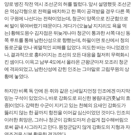
양로 병진 작전 역시 조선군의 허를 찔렀다. 앞서 설명했듯 조선군
은 역삼각형으로 전력을 배치하고 한 쪽이 공격받을 경우 다른 쪽
이 구원에 나선다는 전략이었는데, 청군이 양쪽으로 진군함으로
써 발이 묶여버렸기 때문이다. 게다가 (오늘날 지지리도 욕을 먹
는) 황해도원수 김자점은 뒤늦게나마 청군이 통과한 서쪽 대신 동
쪽 루트를 통해 남한산성으로 향했는데, 하필이면 토산에서 청의
동로군을 만나 궤멸적인 피해를 입었다. 의도한 바는 아니었겠으
나, 결과적으로 홍타이지는 조선의 모든 대응을 철저히 무력화시
킨 셈이다. 이윽고 남부 4도에서 올라온 근왕군마저 모조리 청군
에 격파되었고, 남한산성에 갇힌 인조는 그야말로 고립무원의 상
황에 놓였다.
하지만 비록 독 안에 든 쥐와 같은 신세일지언정 인조에겐 마지막
믿는 구석이 있었으니, 바로 강화도로 피신한 봉림대군(훗날의 효
종)이었다. 강력한 수군이 지키고 있는 천혜의 요새인 강화도가
뚫리지 않는 한 끝까지 항전을 이어갈 심산이었던 것이다. 인조의
이러한 희망은, 그러나 청군이 강화도마저 손쉽게 접수해버림으
로써 끝내 사그라지고 만다. 원정군답지 않게 강화도의 지형과 자
연조건을 십분 활용한 결과였다.