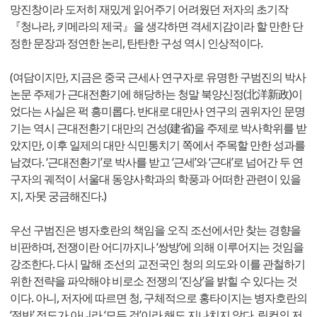
망진창이라 도저히 재밌게 읽어주기 어려웠던 저자의 초기작
『청나라, 키메라의 제국』을 생각하면 격세지감이라 할 만한 단
정한 문장과 정연한 논리, 탄탄한 구성 역시 인상적이다.
(여담이지만, 지금은 중국 근세사 연구자로 유명한 구범진의 박사
논문 주제가 근대전환기에 해당하는 청말 북양신정(北洋新政)이
었다는 사실은 퍽 흥미롭다. 반대로 대만사 연구의 권위자인 문명
기는 역시 근대전환기 대만의 건성(建省)을 주제로 박사학위를 받
았지만, 이후 일제의 대만 식민통치기 쪽에서 주목할 만한 성과를
남겼다. ‘근대전환기’로 박사를 받고 ‘근세’와 ‘근대’로 넘어간 두 연
구자의 궤적이 서울대 동양사학과의 학풍과 어떠한 관련이 있을
지, 자못 궁금해진다.)
우선 구범진은 병자호란의 책임을 오직 조선에서만 찾는 경향을
비판하며, 전쟁이란 어디까지나 ‘쌍방’에 의해 이루어지는 것임을
강조한다. 다시 말해 조선의 교전국인 청의 의도와 이를 관철하기
위한 전략을 파악해야 비로소 전쟁의 ‘진상’을 밝힐 수 있다는 것
이다. 아니, 저자에 따르면 청, 구체적으로 홍타이지는 병자호란의
‘절반’ 정도가 아니라 ‘모든 것’이라 해도 지나치지 않다. 링컨의 저