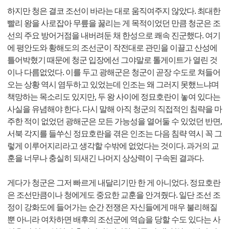
하지만 청은 결코 조선이 바라는 대로 움직여주지 않았다. 최대한
빨리 왕을 사로잡아 무릎을 꿇리는 게 목적이었던 만큼 청군은 조
선의 주요 방어거점을 내버려둔 채 한성으로 쾌속 진군했다. 여기
에 평안도와 황해도의 조선군이 작전대로 관민을 이끌고 산성에
틀어박혔기 때문에 청군 입장에선 그야말로 톨게이트가 열린 것
이나 다름없었다. 이를 두고 광해군은 청군이 곧장 수도로 쳐들어
오는 상황 역시 염두하고 있었는데 인조는 왜 그러지 못했느냐며
책망하는 목소리도 있지만, 두 왕 사이에 정묘호란이 놓여 있다는
사실을 유념해야 한다. 다시 말해 아직 청군의 직접적인 침략을 마
주한 적이 없었던 광해군은 모든 가능성을 열어둘 수 있었던 반면,
서북 각지를 들쑤신 정묘호란을 겪은 인조는 다음 침략 역시 꼭 그
렇게 이루어지리라고 생각할 수밖에 없었다는 것이다. 과거의 교
훈을 너무나 충실히 되새긴 나머지 상상력이 구속된 결과다.
게다가 청군은 그저 빠르게 내달리기만 한 게 아니었다. 정묘호란
은 조선만큼이나 청에게도 중요한 교훈을 안겨줬다. 일단 조선 조
정이 강화도에 들어가는 순간 전쟁은 자신들에게 매우 불리해질
뿐 아니라 여차하면 배후의 조선군에 역습을 당할 수도 있다는 사