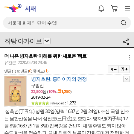
잡탕 아카이브
더 나은 병자호란 이해를 위한 새로운 ‘팩트’
메뉴
유찬근 2020/05/03 23:46
1
0
1
댓글 (
)
먼댓글 (
)
좋아요 (
)
병자호란, 홍타이지의 전쟁
구범진
22,500
원 (
10%
↓
1,250
)
2019-02-24
: 1,272
정축년(丁丑年) 정월 30일(양력 1637년 2월 24일), 조선 국왕 인조
는 남한산성을 나서 삼전도(三田渡)로 향했다. 병자년(丙子年) 12
월 8일(1637년 1월 3일) 압록강을 건넌지 채 일주일도 되지 않아
수도 한성을 접수하고, 끝내 최후의 보루인 강화도마저 점령한 청