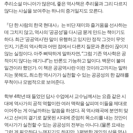
추리소설 마니아가 많은데, 좋은 역사책은 추리물과 그리 다르지
않다는 사실을 보여주는 하나의 증거일지도 모른다.
『단 한 사람의 한국 현대사』는 비단 재미와 즐거움을 선사하는
데 그치지 않고, 역사의 ‘공공성’을 다시금 묻게 만드는 책이기도
하다. 최근 ‘공공역사’란 말이 유행하고 있지만 정작 그것이 무엇
인지, 기존의 역사학과 어떤 점에서 다른지 질문과 혼란이 끊이지
않는 실정이다. 아주 삐딱하게 말하자면, “그럼 기존 역사학은 공
적이지 않다는 얘기냐!”는 반론도 가능하고 말이다. 백문이 불여
일견이라 했던가. 이 책은 공공역사란 이런 것이라고까지는 말하
지는 못해도, 최소한 역사가가 실천할 수 있는 공공성의 한 갈래를
무척이나 모범적으로 보여준다.
학부 4학년 때 들었던 답사 수업에서 교수님께서는 요즘 같은 시
대에 역사가의 공적 역할이란 여러 맥락을 살피며 이들을 제대로
이어주는 게 아닐까하는 말씀을 하셨다. 꼭 역사왜곡에 분연히 맞
서고 선비의 결기로 잘못된 시대에 준엄히 목소리를 내는 것만이
역사가가 실천할 수 있는 공공성의 전부는 아니다. (물론 요새는
그런 게 필요하다 느껴지기도 하지만...) 평범한 개인의 삶을 역사