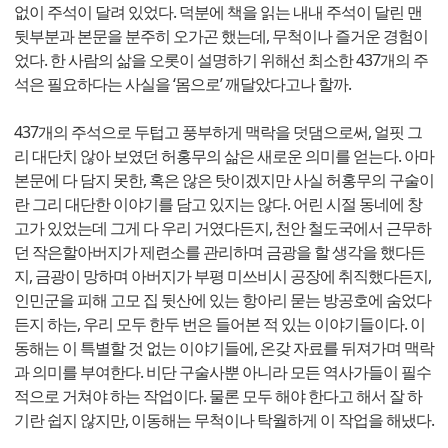
없이 주석이 달려 있었다. 덕분에 책을 읽는 내내 주석이 달린 맨
뒷부분과 본문을 분주히 오가곤 했는데, 무척이나 즐거운 경험이
었다. 한 사람의 삶을 오롯이 설명하기 위해선 최소한 437개의 주
석은 필요하다는 사실을 ‘몸으로’ 깨달았다고나 할까.
437개의 주석으로 두텁고 풍부하게 맥락을 덧댐으로써, 얼핏 그
리 대단치 않아 보였던 허홍무의 삶은 새로운 의미를 얻는다. 아마
본문에 다 담지 못한, 혹은 않은 탓이겠지만 사실 허홍무의 구술이
란 그리 대단한 이야기를 담고 있지는 않다. 어린 시절 동네에 창
고가 있었는데 그게 다 우리 거였다든지, 천안 철도국에서 근무하
던 작은할아버지가 제련소를 관리하며 금광을 할 생각을 했다든
지, 금광이 망하며 아버지가 부평 미쓰비시 공장에 취직했다든지,
인민군을 피해 고모 집 뒷산에 있는 항아리 묻는 방공호에 숨었다
든지 하는, 우리 모두 한두 번은 들어본 적 있는 이야기들이다. 이
동해는 이 특별할 것 없는 이야기들에, 온갖 자료를 뒤져가며 맥락
과 의미를 부여한다. 비단 구술사뿐 아니라 모든 역사가들이 필수
적으로 거쳐야 하는 작업이다. 물론 모두 해야 한다고 해서 잘 하
기란 쉽지 않지만, 이동해는 무척이나 탁월하게 이 작업을 해냈다.