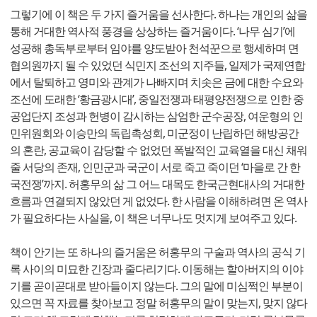
그렇기에 이 책은 두 가지 즐거움을 선사한다. 하나는 개인의 삶을
통해 거대한 역사적 풍경을 상상하는 즐거움이다. ‘나무 심기’에
성공해 총독부로부터 임야를 양도받아 천석꾼으로 행세하며 면
협의원까지 될 수 있었던 식민지 조선의 지주들, 일제가 국제연합
에서 탈퇴하고 영미와 관계가 나빠지며 치솟은 금에 대한 수요와
조선에 도래한 ‘황금광시대’, 중일전쟁과 태평양전쟁으로 인한 중
공업단지 조성과 헌병이 감시하는 삼엄한 군수공장, 여운형의 인
민위원회와 이승만의 독립촉성회, 미군정이 난립하던 해방공간
의 혼란, 공교육이 감당할 수 없었던 폭발적인 교육열을 대신 채워
줄 서당의 존재, 인민군과 국군이 서로 죽고 죽이던 ‘마을로 간 한
국전쟁’까지. 허홍무의 삶 그 어느 대목도 한국근현대사의 거대한
흐름과 연결되지 않았던 게 없었다. 한 사람을 이해하려면 온 역사
가 필요하다는 사실을, 이 책은 너무나도 멋지게 보여주고 있다.
책이 안기는 또 하나의 즐거움은 허홍무의 구술과 역사의 공식 기
록 사이의 미묘한 긴장과 줄다리기다. 이동해는 할아버지의 이야
기를 곧이곧대로 받아들이지 않는다. 그의 말에 미심쩍인 부분이
있으면 꼭 자료를 찾아보고 정말 허홍무의 말이 맞는지, 맞지 않다