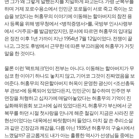
면 그가 왜 그렇게 말했는지를 치밀하게 파고든다. 가령 군복무를
하며 거제 포로수용소에서 인민군 포로들이 서로 죽고 죽이는 모
습을 보았다는 허홍무의 이야기에 이동해는 할아버지의 참전 용
사 등록을 위해 병무청에서 <병적증명서>를, 국방부 인사사령부
에서 <거주표>를 발급받았지만, 문서에 따르면 허홍무의 입대일
은 정전 이후 1년 가까이 지난 1954년 7월 12일이었다. 전쟁이 끝
나고, 그것도 후방에서 근무한 데 따른 부끄러움에 허홍무가 거짓
말을 한 것이다.
물론 이런 ‘팩트체크’만이 전부는 아니다. 이동해는 할아버지가 무
심코 한 이야기 하나도 놓치지 않고, 기어코 그것이 진짜였음을 보
여준다. 허홍무의 작은할아버지 허옥이 운영한 광산이 <조선총독
부 관보>에 등록되어 있었다든지, 인민군이 철수하며 인주면 부
면장을 처형하고 십자가에 매달아놓았다는 허홍무의 기억이 진
실화해위원회 보고서에 실려 있었다든지, 허홍무가 부산에서 군
복무를 하던 시절 첫사랑을 만나게 해준 철길이 지금은 사라진 문
현선이었다는 대목에선 짜릿함마저 들었다. 마치 잘 쓴 추리소설
과 같은 긴장감과 쾌감을, 다름 아닌 1935년 허홍무의 구술사에서
느꼈달까? 공교롭게도 내가 아는 훌륭한 역사가 선생님들 중에는