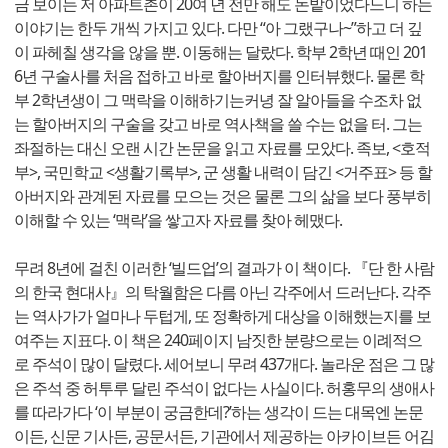
금 보이는 저 아파트촌이 20여 년 전만 해도 논밭이었다느니 하는
이야기는 한두 개씩 가지고 있다. 다만 “아 그랬구나~”하고 더 깊
이 파헤칠 생각을 않을 뿐. 이동해는 달랐다. 학부 2학년 때인 201
6년 구술사를 처음 접하고 바로 할아버지를 인터뷰했다. 물론 학
부 2학년생이 그 맥락을 이해하기는커녕 잘 알아들을 수조차 없
는 할아버지의 구술을 갖고 바로 역사책을 쓸 수는 없을 터. 그는
좌절하는 대신 오랜 시간 논문을 읽고 자료를 모았다. 족보, <호적
부>, 국민학교 <생활기록부>, 군 생활 내력이 담긴 <거주표> 등 할
아버지와 관계된 자료를 모으는 것은 물론 그의 삶을 보다 풍부히
이해할 수 있는 ‘맥락’을 쌓고자 자료를 찾아 헤맸다.
무려 8년에 걸친 이러한 ‘빌드업’의 결과가 이 책이다. 『단 한 사람
의 한국 현대사』의 탁월함은 다름 아닌 각주에서 드러난다. 각주
는 역사가가 얼마나 두텁게, 또 정확하게 대상을 이해했는지를 보
여주는 지표다. 이 책은 240페이지 남짓한 분량으로는 이례적으
로 주석이 많이 달렸다. 세어보니 무려 437개다. 놀라운 점은 그 많
은 주석 중 허투루 달린 주석이 없다는 사실이다. 허홍무의 생애사
를 따라가다 ‘이 부분이 궁금한데?’하는 생각이 드는 대목엔 논문
이든, 신문 기사든, 공문서든, 기관에서 제공하는 아카이브든 어김