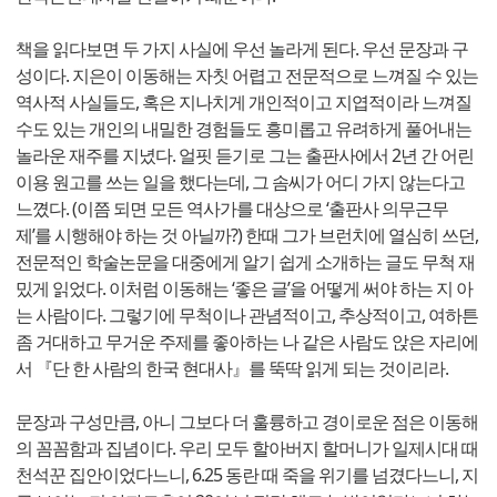
책을 읽다보면 두 가지 사실에 우선 놀라게 된다. 우선 문장과 구
성이다. 지은이 이동해는 자칫 어렵고 전문적으로 느껴질 수 있는
역사적 사실들도, 혹은 지나치게 개인적이고 지엽적이라 느껴질
수도 있는 개인의 내밀한 경험들도 흥미롭고 유려하게 풀어내는
놀라운 재주를 지녔다. 얼핏 듣기로 그는 출판사에서 2년 간 어린
이용 원고를 쓰는 일을 했다는데, 그 솜씨가 어디 가지 않는다고
느꼈다. (이쯤 되면 모든 역사가를 대상으로 ‘출판사 의무근무
제’를 시행해야 하는 것 아닐까?) 한때 그가 브런치에 열심히 쓰던,
전문적인 학술논문을 대중에게 알기 쉽게 소개하는 글도 무척 재
밌게 읽었다. 이처럼 이동해는 ‘좋은 글’을 어떻게 써야 하는 지 아
는 사람이다. 그렇기에 무척이나 관념적이고, 추상적이고, 여하튼
좀 거대하고 무거운 주제를 좋아하는 나 같은 사람도 앉은 자리에
서 『단 한 사람의 한국 현대사』를 뚝딱 읽게 되는 것이리라.
문장과 구성만큼, 아니 그보다 더 훌륭하고 경이로운 점은 이동해
의 꼼꼼함과 집념이다. 우리 모두 할아버지 할머니가 일제시대 때
천석꾼 집안이었다느니, 6.25 동란 때 죽을 위기를 넘겼다느니, 지