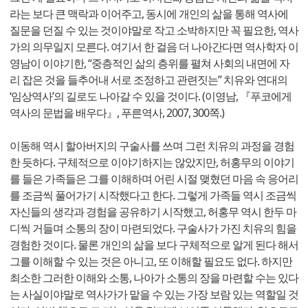
라는 보다 큰 맥락과 이어주고, 동시에 개인의 삶을 통해 역사에
질문을 던질 수 있는 것이야말로 작고 소박하지만 꼭 필요한, 역사
가의 의무일지 모른다. 여기서 한 걸음 더 나아간다면 역사학자 이
영남이 이야기한, “중층적인 삶의 층위를 펼쳐 사회의 내면에 자
리 잡은 것을 들추어내 서로 조정하고 관련짓는” 치유와 연대의
‘임상역사’의 길로도 나아갈 수 있을 것이다. (이영남, 『푸코에게
역사의 문법을 배우다』, 푸른역사, 2007, 300쪽.)
이동해 역시 할아버지의 구술사를 쓰며 그런 치유의 과정을 경험
한 듯하다. 구체적으로 이야기하지는 않았지만, 허홍무의 이야기
를 들은 가족들은 그를 이해하며 어린 시절 맺혔던 마음 속 응어리
를 조금씩 풀어가기 시작했다고 한다. 그렇게 가족들 역시 조금씩
자신들의 생각과 경험을 공유하기 시작했고, 허홍무 역시 한두 마
디씩 거들며 소통의 장이 마련되었다. 구술사가 가진 치유의 힘을
경험한 것이다. 물론 개인의 삶을 보다 구체적으로 알게 된다 해서
그를 이해할 수 있는 것은 아니고, 또 이해할 필요도 없다. 하지만
최소한 그러한 이해와 소통, 나아가 소통의 장을 마련할 수는 있다
는 사실이야말로 역사가가 맡을 수 있는 가장 보람 있는 역할일 것