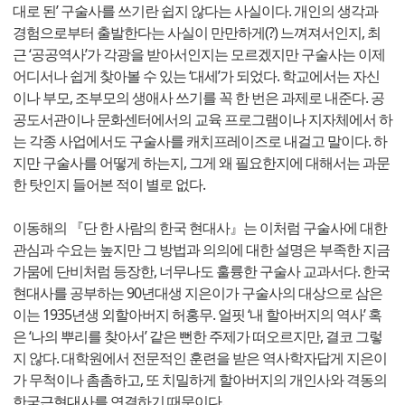
대로 된’ 구술사를 쓰기란 쉽지 않다는 사실이다. 개인의 생각과
경험으로부터 출발한다는 사실이 만만하게(?) 느껴져서인지, 최
근 ‘공공역사’가 각광을 받아서인지는 모르겠지만 구술사는 이제
어디서나 쉽게 찾아볼 수 있는 ‘대세’가 되었다. 학교에서는 자신
이나 부모, 조부모의 생애사 쓰기를 꼭 한 번은 과제로 내준다. 공
공도서관이나 문화센터에서의 교육 프로그램이나 지자체에서 하
는 각종 사업에서도 구술사를 캐치프레이즈로 내걸고 말이다. 하
지만 구술사를 어떻게 하는지, 그게 왜 필요한지에 대해서는 과문
한 탓인지 들어본 적이 별로 없다.
이동해의 『단 한 사람의 한국 현대사』는 이처럼 구술사에 대한
관심과 수요는 높지만 그 방법과 의의에 대한 설명은 부족한 지금
가뭄에 단비처럼 등장한, 너무나도 훌륭한 구술사 교과서다. 한국
현대사를 공부하는 90년대생 지은이가 구술사의 대상으로 삼은
이는 1935년생 외할아버지 허홍무. 얼핏 ‘내 할아버지의 역사’ 혹
은 ‘나의 뿌리를 찾아서’ 같은 뻔한 주제가 떠오르지만, 결코 그렇
지 않다. 대학원에서 전문적인 훈련을 받은 역사학자답게 지은이
가 무척이나 촘촘하고, 또 치밀하게 할아버지의 개인사와 격동의
한국근현대사를 연결하기 때문이다.