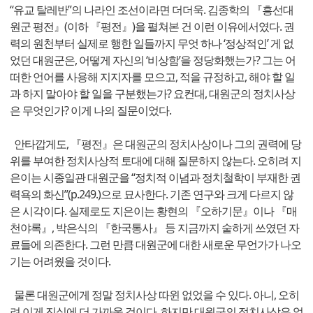
“유교 탈레반”의 나라인 조선이라면 더더욱. 김종학의 『흥선대
원군 평전』(이하 『평전』)을 펼쳐본 건 이런 이유에서였다. 권
력의 원천부터 실제로 행한 일들까지 무엇 하나 ‘정상적인’ 게 없
었던 대원군은, 어떻게 자신의 ‘비상함’을 정당화했는가? 그는 어
떠한 언어를 사용해 지지자를 모으고, 적을 규정하고, 해야 할 일
과 하지 말아야 할 일을 구분했는가? 요컨대, 대원군의 정치사상
은 무엇인가? 이게 나의 질문이었다.
안타깝게도, 『평전』은 대원군의 정치사상이나 그의 권력에 당
위를 부여한 정치사상적 토대에 대해 질문하지 않는다. 오히려 지
은이는 시종일관 대원군을 “정치적 이념과 정치철학이 부재한 권
력욕의 화신”(p.249.)으로 묘사한다. 기존 연구와 크게 다르지 않
은 시각이다. 실제로도 지은이는 황현의 『오하기문』이나 『매
천야록』, 박은식의 『한국통사』 등 지금까지 숱하게 쓰였던 자
료들에 의존한다. 그런 만큼 대원군에 대한 새로운 무언가가 나오
기는 어려웠을 것이다.
물론 대원군에게 정말 정치사상 따윈 없었을 수 있다. 아니, 오히
려 이게 진실에 더 가까울 것이다. 하지만 대원군의 정치사상은 없