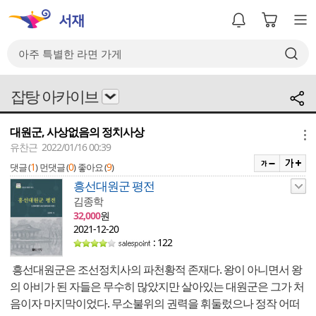
잡탕 아카이브
대원군, 사상없음의 정치사상
메뉴
유찬근 2022/01/16 00:39
1
0
9
댓글 (
)
먼댓글 (
)
좋아요 (
)
흥선대원군 평전
김종학
32,000
원
2021-12-20
: 122
흥선대원군은 조선정치사의 파천황적 존재다. 왕이 아니면서 왕
의 아비가 된 자들은 무수히 많았지만 살아있는 대원군은 그가 처
음이자 마지막이었다. 무소불위의 권력을 휘둘렀으나 정작 어떠