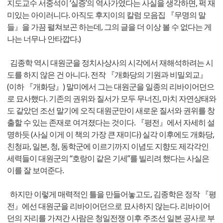
지도교수 서중석이 ‘실증’의 역사가였다는 사실을 생각하면, 퍽 재
미있는 아이러니다. 아직도 후지이의 칼럼 모음집 『무명의 말
들』을 가끔 펼쳐보곤 하는데, 그의 글을 더 이상 볼 수 없다는 게
나는 너무나 안타깝다.)
김종학 역시 대원군을 정치사상사의 시각에서 재해석하려는 시
도를 하지 않은 건 아니다. 전작 『개화당의 기원과 비밀외교』
(이하 『개화당』) 말미에서 그는 대원군을 일종의 리바이어던으
로 묘사했다. 기존의 권위와 질서가 모두 무너진, 마치 자연상태와
도 같았던 조선 말기에 오직 대원군만이 새로운 질서와 권위를 창
출할 수 있는 존재로 여겨졌다는 것이다. 『평전』에서 자세히 설
명하듯 (사실 이게 이 책의 가장 큰 재미다) 실각 이후에도 개화당,
친청파, 일본, 청, 동학군에 이르기까지 이념도 지향도 제각각인
세력들이 대원군의 “호랑이 같은 기세”를 빌리려 했다는 사실은
이를 잘 보여준다.
하지만 이렇게 매력적인 틀을 만들어놓고도, 김종학은 정작 『평
전』에선 대원군을 리바이어던으로 묘사하지 않는다. 리바이어
던의 자리를 가져간 사람은 청일전쟁 이후 주조선 일본 공사로 부