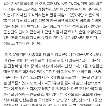
같은 기세”를 빌리려던 것도 그래서일 것이다. 그렇기에 질문해본
다. 지은이는 조선왕조의 통치시스템을 긍정하는가, 아니면 부정
하는가? 지나친 도식화라는 비판을 피할 수 없겠지만, 지은이의
‘총론’이 워낙 칼칼하고 선명한 만큼 필연적으로 맞닥뜨릴 수밖에
없는 질문이다. 특히 그간 조선왕조의 역사적 성취로 평가받았던
군신간의 견제와 균형이 최근엔 하물며 군주조차 손댈 수 없었던
양반 엘리트들의 기득권 유지를 위한 장치로 평가받기도 한다는
점을 고려한다면 더더욱.
이 질문에 대한 김종학의 대답은 김옥균이나 대원군보다는, 오히
려 김윤식에 대한 평가로부터 찾을 수 있지 않을까? 그간 김윤식
은 친청파 엘리트 중 비교적 많이 다뤄지긴 했으나, 그를 조명한건
대부분 일본 학자들이었다. 그런 만큼 김윤식은 “소국주의 내셔널
리즘(기무라 간)”, “조공체제와 국제법 모두로부터 이득을 얻겠다
는 양득론자(오카모토 다카시)”, “유교를 끝까지 밀고 나감으로써
근대에 도달한 선각자(조경달)” 등, 일본과는 다른 조선/한국적 특
수성을 상징하는 인물로 소비되었다. 한국인으로는 드물게 김윤
식에 대한 단행본을 쓴 국제정치사상 연구자 장인성 역시 그를 승
출(乘出)의 사상가 요코이 쇼난과는 대조되는 근수(謹守)의 사상