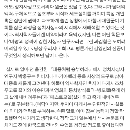
어도, 정치사상으로서의 대원군은 있을 수 있다. 그러니까 당대의
맥락, 구체적으로 정조부터 시작해 세도정치를 거치며 특정 개인
혹은 집단에 권력이 과도하게 쏠린 상황에서 마침내 대원군이 기
회를 잡은 과정을 정치사상사의 시각에서 재해석할 수 있다는 것
이다. 역사학자들에겐 비약이라며 욕먹겠지만, 다른 어떤 학문보
다 ‘비평’의 성격이 강한 사상사 연구자라면 그런 과감함은 오히려
미덕일 수 있다. 당장 우리시대 최고의 평론가인 김영민의 전공이
무엇인지 생각해보면 답이 나온다.
실제로 얼마 전 출간한 『태종처럼 승부하라』에서 정치사상사
연구자 박홍규는 한비자나 마키아벨리 등을 사상적 도구로 삼아
태종을 새롭게 그려낸다. 하물며 역사학자인 후지이 다케시조차
푸코를 끌어와 이승만과 박정희의 통치방식을 “나병모델(죽게 하
고 살게 내버려두는)”과 “페스트모델(살게 하고 죽게 내버려두
는)”로 구분했다. (여담이지만, 후지이 다케시는 단편적인 사실들
에 의미와 맥락을 부여하는, 속된 말로 ‘야마 잡는’ 능력이 정말 탁
월했던 역사가라고 생각한다. 정작 그가 일본에서 석사논문을 마
치기도 전에 한국으로 건너와 수업을 청강할 정도로 좋아했다던