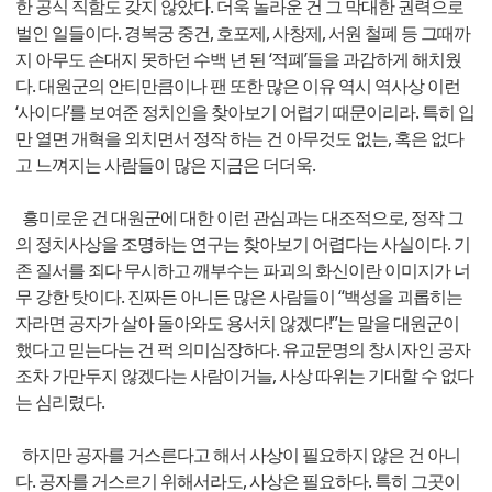
한 공식 직함도 갖지 않았다. 더욱 놀라운 건 그 막대한 권력으로
벌인 일들이다. 경복궁 중건, 호포제, 사창제, 서원 철폐 등 그때까
지 아무도 손대지 못하던 수백 년 된 ‘적폐’들을 과감하게 해치웠
다. 대원군의 안티만큼이나 팬 또한 많은 이유 역시 역사상 이런
‘사이다’를 보여준 정치인을 찾아보기 어렵기 때문이리라. 특히 입
만 열면 개혁을 외치면서 정작 하는 건 아무것도 없는, 혹은 없다
고 느껴지는 사람들이 많은 지금은 더더욱.
흥미로운 건 대원군에 대한 이런 관심과는 대조적으로, 정작 그
의 정치사상을 조명하는 연구는 찾아보기 어렵다는 사실이다. 기
존 질서를 죄다 무시하고 깨부수는 파괴의 화신이란 이미지가 너
무 강한 탓이다. 진짜든 아니든 많은 사람들이 “백성을 괴롭히는
자라면 공자가 살아 돌아와도 용서치 않겠다!”는 말을 대원군이
했다고 믿는다는 건 퍽 의미심장하다. 유교문명의 창시자인 공자
조차 가만두지 않겠다는 사람이거늘, 사상 따위는 기대할 수 없다
는 심리렸다.
하지만 공자를 거스른다고 해서 사상이 필요하지 않은 건 아니
다. 공자를 거스르기 위해서라도, 사상은 필요하다. 특히 그곳이