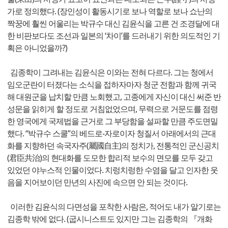
가로 정의했다. (장인성이 활동시기로 보나 역할로 보나 쇼난의
짝꿍에 훨씬 어울리는 박규수 대신 김윤식을 고른 건 조경달에 대
한 비판보다도 조선과 일본의 ‘차이’를 드러내기 위한 의도적인 기
획은 아니었을까?)
김종학이 그려내는 김윤식은 이와는 전혀 다르다. 그는 청에서
임오군란이 터졌다는 소식을 접하자마자 청군 전함과 함께 귀국
해 대원군을 납치할 만큼 노회했고, 고종에게 자신이 대신 써준 반
성문을 읽히게 할 정도로 거침없었으며, 무력으로 거문도를 점령
한 영국에게 국제법을 근거로 그 부당함을 설파할 만큼 주도면밀
했다. “박규수 스쿨”의 베드로-자로이자 청질서 아래에서의 근대
화를 지향하던 속국자주(屬國自主)의 정치가, 전통적인 군신공치
(君臣共治)의 현대화를 도모한 합리적 보수의 면모를 모두 갖고
있었던 야누스적 인물이었다. 치렁치렁한 수염을 달고 인자한 웃
음을 지어보이던 만년의 사진에 속으면 안 되는 것이다.
이러한 김윤식의 다면성을 포착한 사람은, 적어도 내가 알기로는
김종학 밖에 없다. (굽시니스트도 있지만 그는 김종학의 『개화