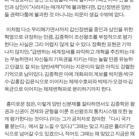
인과 상인이 “사라지는 매개자”에 불과했다면, 갑신정변은 양반
들 권력다툼에 불과한 것 아니냐는 의문이 생길 수밖에 없다.
이처럼 다소 무리해가면서까지 갑신정변을 중인과 상인을 위한
혁명으로 규정하는 만큼, 김종학이 조선왕조를 부정적으로 평가
한다는 사실은 그리 어렵지 않게 알 수 있다. 정확한 표현은 기억
나지 않지만, “급변하는 세계정세를 파악하고 개혁을 추진하는 데
는 무능하면서 자신들의 기득권을 지키는 데는 놀랄 만큼 유능하
고 단결도 잘 되는 양반세력”이라는 지은이의 말은 아직도 강렬한
기억으로 남아있다. 김종학은 아예 개화파의 계보를 박지원-박규
수-김홍집·김윤식으로 이어지는 체제수호파와 박제가-오경석-김
옥균으로 이어지는 체제변혁파로 분리하기까지 한다.
흥미로운 점은, 이렇게 양반 신분제를 질타하면서도 김종학은 왕
권과 신권이 견제와 균형을 이룬 조선왕조의 통치시스템 또한 높
게 평가한다는 것이다. (이는 그가 공저자로 참여한 『다시 국가
를 묻는다』에서 잘 느낄 수 있다.) “그때는 맞고 지금은 틀리다”는
식으로 넘어갈 수도 있겠으나, 적어도 그때는 왜 맞았고 지금은 왜