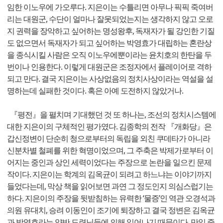
임한 이노우에 가오루다. 지은이는 수틀리면 아무나 픽픽 죽여버
리는 대원군, 수단이 얼마나 잘못되었는지는 생각하지 않고 오로
지 권력을 장악하고 싶어하는 명성왕후, 독재자가 될 강인한 기질
도 없으면서 독재자가 되고 싶어하는 박영효가 대립하는 혼란상
을 종식시킬 사람은 오직 이노우에뿐이라는 윤치호의 한탄을 두
번이나 인용한다. 이렇게 대원군은 조정자에서 플레이어로 격하
되고 만다. 결국 지은이는 사상없음의 정치사상이라는 역설을 설
명하는데 실패한 것이다. 혹은 아예 도전하지 않았거나.
『평전』을 펼치며 기대했던 것 또 하나는, 조선의 정치시스템에
대한 지은이의 구체적인 평가였다. 김종학의 전작 『개화당』은
갑신정변이 단순히 청으로부터의 독립을 외친 쿠데타가 아니라
신분차별 철폐를 위한 혁명이었으며, 그 주축은 박제가로부터 이
어지는 중인과 상인 세력이었다는 주장으로 논란을 일으킨 문제
작이다. 지은이는 학계의 김옥균이 되려고 하느냐는 이야기까지
들었다는데, 막상 책을 읽어보면 과연 그 정도인지 의심스럽기는
하다. 지은이의 주장을 뒷받침하는 유력한 ‘물증’인 역관 오경석과
의원 유대치, 승려 이동인이 조기에 퇴장하고 결국 정변은 김옥균
과 박영효라는 양반 도련님들에 의해 일어나기 때문이다. 만일 중