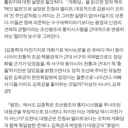
틀린지에 대한 설명은 필요하다. 『개화당』을 읽으면 정작 책의
‘메인 빌런’으로 설정된 친청파 엘리트, 대표적으로 김윤식이 오히
려 ‘진 주인공’처럼 느껴지는 건 그러한 설명이 없어서일지도 모른
다. 이들은 청에 의존하는 수구세력이라기보다는 왕권과 신권의
견제와 균형이라는 조선왕조의 통치시스템을 근대적으로 변용하
려는 ‘합리적 보수’로 그려진다.
(김종학과 마찬가지로 개화기로 박사논문을 쓴 유바다 역시 동아
시아의 전통적 조공-책봉관계가 근대 서구의 국제법으로도 정당
화될 근거가 있었음을, 즉 서구와 동아시아, 전통과 근대가 꼭 ‘충
돌’하지만은 않았음을 밝혔으면서도 정작 조선에 주어진 유일한
길은 김옥균의 완전독립밖에 없었다는 결론으로 나아간다. 어째
서 다들 이리도 김옥균을 좋아하는 것일까? 마성의 사나이, 김옥
균!)
『평전』에서도 김종학은 조선왕조의 통치시스템을 무너뜨린
대원군을 부정적으로 묘사한다. 하지만 이는 개화당 역시 마찬가
지 아닌가? 요컨대, 대원군은 친청파 엘리트보다는 오히려 개화당
과 함께 묶일법한 존재다. 김옥균과 박영효가 대원군의 “호랑이