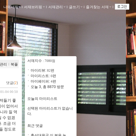
나의서재
ｌ
서재브리핑
ｌ
서재관리
ｌ
글쓰기
ｌ
즐겨찾는 서재
ｌ
서재지수
: 7080점
관리
ｌ
북플
마이리뷰:
편
82
마이리스트:
편
0
마이페이퍼:
편
4
댓글(
2
)
오늘 3, 총 8870 방문
-01-04 00:50
오늘의 마이리스트
빠져들기 좋
목이 없어서
선택된 마이리스트가 없습니
니라 질 역
다.
 수 없겠
다
.
조금 더
최근 댓글
들 정도로
흥선대원군 이 분을 높..