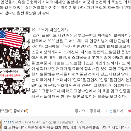
 않았을지
,
혹은 군현화가 시대적 대세던 일본에서 어떻게 봉건화의 핵심인 의
와 같은 재밌는 질문거리를 안겨주는 책이기도 하다
.
다만 편집이 조금 아쉬운데
서 냈다면 훨씬 좋았을 것 같다
.
10.
『
누가 백인인가
?
』
조지 플로이드 사건과 의정부고등학교 학생들의 블랙페이싱
한국에서
2020
년은 그 어느 해보다 인종차별에 대한 관심이
것이다
.
그럼에도
『
누가 백인인가
?
』
가 크게 화제를 모으지
조금 이상하게까지 느껴진다
.
저자는 명료하고 깔끔한 문장
에서 백인
,
흑인
,
황인
,
히스패닉을 비롯한 인종이 어떻게 발
를 보여준다
.
때로는 그 명료함이 조금 아쉽게 느껴지기도 
어 생각해보면 저자가 명료하게 정의내린 것이 과연 그렇게
한지 토론해볼 여지를 마련해준단 점에서 결코 나쁘진 않다
.
는 미국에서 히스패닉이
‘
민족
’
집단인지
‘
인종
’
집단인지 논
됐다고 하는데
,
애초에 민족과 인종이 그렇게까지 상호배타
일까
?
고등학교나 대학교 교양수업에서 이 책을 읽고 인종을
러 쟁점들에 대해 한바탕 토론을 벌이는 모습을 보고 싶다
.
먼댓글(
0
)
좋아요(
8
)
좋아요
ｌ
공유하기
ｌ
찜하기
ｌ
chaeg
|
|
2021-01-04 12:42
좋아요
1
댓글달기
URL
잘 보았습니다. 덕분에 좋은 책을 알게 되었네요. 찾아봐야겠습니다. 감사합니다 :)