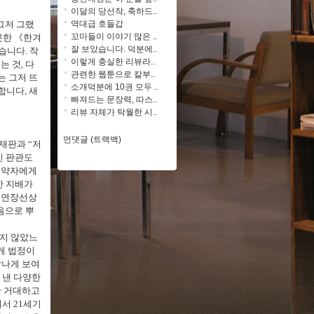
이달의 당선작, 축하드..
역대급 호들갑
그저 그랬
꼬마들이 이야기 많은 ..
못한
《
한겨
잘 보았습니다. 덕분에..
봤습니다
.
작
이렇게 충실한 리뷰라..
는 것
,
다
관련한 웹툰으로 칼부..
는 그저 뜨
소개덕분에 10권 모두 ..
사합니다
,
새
빠져드는 문장력, 따스..
리뷰 자체가 탁월한 시..
먼댓글 (트랙백)
재판과
“
저
 판관도
 약자에게
한 지배가
 연장선상
음으로 뿌
지 않았느
게 법정이
감나게 보여
 낸 다양한
단 거대하고
에서
21
세기