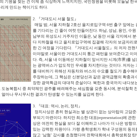
의 기원을 찾는 건 이제 좀 식상하게 느껴지지만
,
국민청원을 비롯해 오늘날 한
올리게 만드는 책이기도 하다
.
2.
『
거대도시 서울 철도
』
매일 밤
,
서울 지하철
2
호선 을지로입구역
6
번 출구 앞에는
를 기다리는 긴 줄이 여럿 만들어진다
.
하남
,
성남
,
용인
,
수원 
남부의 위성도시 거주자인 이들은
,
낮 동안 서울 각지에서 
다 지하철을 타고 을지로입구역에 집결해 각자의 보금자리로
한 긴 여정을 기다린다
.
『
거대도시 서울철도
』
의 저자 전현
이야말로 서울이란 거대도시의 통근 패턴을 보여준다고 이
다
.
즉
,
서울 내 이동에선 지하철이 앞서지만 시계
(
市界
)
를 넘
는 광역버스가 압도적인 우세를 차지한다는 것이다
.
저자는 
를 대비하기 위해선 자동차와 버스의 수요를 철도가 흡수해
주장하는데
,
그 핵심은 신분당선과 같은 광역급행의 확충과
장한 광역특급의 대대적 준설이다
.
북한과 중국까지 내다보
도 도농복합시 중 최약체인 광주를 배려해주는 세심함을 갖춘 동시에
,
분석철학 
 얼마나 무시무시한 결과가 탄생할 수 있는지를 실감케 한다
.
3.
『
대표
:
역사
,
논리
,
정치
』
정치사상은 흔히 현실과는 별 상관이 없는 상아탑의 고담준
부되기 마련이다
.
하지만 최소한 대표
(representation)
에 관한
상은 여전히 현실을 보다 잘 이해하고 나아가 더 나은 방향으
있는 강력한 자원이다
.
가령 총학생회가 학내 구성원의 동의
않고
‘
남혐
’
강사를 초청했다며 전학대회에서 총학생회장 탄