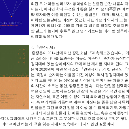
의된 모 대학을 살펴보자
.
총학생회는 선출된 순간 나름의 자
니는가
,
아니면 학내 구성원의 뜻을 철저히 모사
(
摹寫
)
해야 
약 후자라면 이를 확인할 수 있는 방법은
?
『
대표
:
역사
,
논리
이처럼 오늘날에도 여전히 중요한 대표 개념의 역사와 그 논
요연하게 정리하고
,
미래를 위해 그 범위를 확장할 것을 제
만 밀도가 높기에 후루룩 읽고 넘기기보다는 여러 번 정독하
정리할 필요가 있다
.
4.
『
연년세세
』
황정은이
2014
년에 퍼낸 장편소설
『
계속해보겠습니다
』
에
공 소라와 나나를 돌봐주는 이웃집 아주머니 순자가 등장한
경지대에 있는 할아버지의 묘에 매년 제사를 지내러 간다
.
그
은이
2020
년에 퍼낸 연작소설
『
연년세세
』
의 첫 단편인
「
는
,
똑같이 순자라는 이름을 가진 여성이 역시 접경지대에 있
지의 묘를 파버리는 장면으로 시작된다
.
책이 나온 해를 기
의 시간이 흐르는 동안
,
황정은은 연속보다는 단절을 선택하
먹은 것일까
.
그렇지는 않은 것 같다
.
단절은 의식적인 결단
는 자연스레
,
혹은 어쩔 수 없이 그리 되어버린 상황에 가깝
세
,
즉 여러 해를 거듭하며 계속 이어진다는 뜻을 담은 제목처
인물들은 그간 해오던 일을 더 이상 할 수 없게 되기도
,
가장 
그래서 자신을 힘들게 한 이를 원망하기도
,
혹은 전혀 뜻밖의
하지만
,
그럼에도 시간은 계속 흐른다
.
그 무심한 시간의 흐름 속에서 무엇은 끊길
은 이어져야만 하는가
.
책을 읽는 내내 머릿속에서 떠나지 않던 질문이다
.