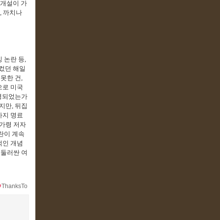
회개설이 가
,
까치나
 논란 등
,
 컸던 해일
 못한 건
,
으로 미국
명되었는가
하지만
,
뒤집
까지 명료
가령 저자
란이 계속
적인 개념
 둘러싼 여
ThanksTo