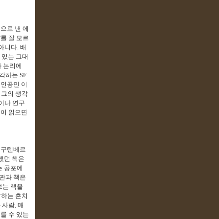
으로 낸 에
F
를 잘 모르
 아니다
.
배
 있는 그대
과 논리에
생각하는
SF
주인공인 이
 그의 생각
이나 연구
들이 읽으면
.
구텐베르
했던 책은
는 공포에
관과 책은
브는 책을
답하는 흔치
 사람
,
매
기를 수 있는