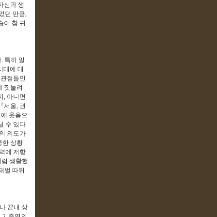
자신과 생
었던 만큼
,
습이 참 귀
다
.
특히 일
시대에 대
 관점들인
에 짓눌려
지
,
아니면
『
서울
,
권
책에 웃음으
닐 수 있다
의 의도가
중한 상황
력에 저항
처럼 생활했
재벌 따위
나 끝내 상
 기준영의