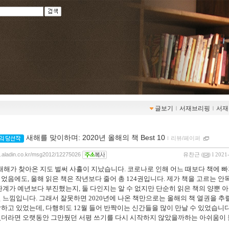
글보기
ｌ
서재브리핑
ｌ
서재
새해를 맞이하며: 2020년 올해의 책 Best 10
ｌ
리뷰/페이퍼
og.aladin.co.kr/msg2012/12275026
유찬근
(
) l 2021
새해가 찾아온 지도 벌써 사흘이 지났습니다
.
코로나로 인해 어느 때보다 책에 
이었음에도
,
올해 읽은 책은 작년보다 줄어 총
124
권입니다
.
제가 책을 고르는 안
판계가 예년보다 부진했는지
,
둘 다인지는 알 수 없지만 단순히 읽은 책의 양뿐 아
진 느낌입니다
.
그래서 잘못하면
2020
년에 나온 책만으로는 올해의 책 열권을 추릴
각하고 있었는데
,
다행히도
12
월 들어 반짝이는 신간들을 많이 만날 수 있었습니
었더라면 오랫동안 그만뒀던 서평 쓰기를 다시 시작하지 않았을까하는 아쉬움이 