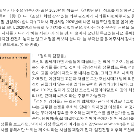
도 역시나 주요 언론사가 꼽은
2020
년의 책들은
《
경향신문
》
정도를 제외하곤 
특히
《
동아
》
나
《
조선
》
처럼 감각 있는 외부 필진에게 자리를 마련해주지도 
정말 반성해야 합니다
!)
그래서 작년처럼
2020
년에 나온 책들로만 열권을 꼽아 
글을 보니
, 2020
년의 목표로 두 가지를 적었더군요
.
하나는 매주 꾸준히 서평을 쓰
 저자를 기다리게 하는 서평가가 되는 것
.
이 얼마나 오만한 목표였는지요
.
올해
하지만 완전히 놓지는 않고 서평을 써보려 합니다
.
늘 부족한 글 읽어주셔서 감
이 받으세요
. (
이하 반말
)
1.
『
정의의 감정들
』
조선의 법체계하면 사람들이 떠올리는 건 크게 두 가지
,
원님
놈의 주리를 틀라
!”
일 것이다
.
공명정대한 성문법도
,
독립적인
없이 고을 수령이 제멋대로 내리는 판결
,
그리고 특히 사회적
가혹했던 야만적인 고문과 처벌은 그간 조선시대가 법에 의
전혀 관철되지 않는 사회였다는 유력한 증거가 되어 왔다
.
그
에서
1912
년 일제가 도입한 조선민사령이야말로 이 땅에 처
리내린 근대의 씨앗이라는 주장도 가능했다
.
『
정의의 감정들
』
은 조선의 법체계가 근대적이었느냐 그렇
냐는 고루한 논쟁을 우회해
,
당대의 약자였던 여성들이 어떻
라는 무대에서 정의를 호소하는 퍼포먼스를 벌였는가를 실
준다
.
원통함
(
寃
)
을 해결하고자 기꺼이 주체가 되어 목소리를
여성들을 보노라면
, SF
에서 가장 중요하게 여기는 경이감
(Sense of Wonder)
은 비
서사를 통해서만 느끼는 게 아니라는 사실을 깨닫게 된다
.
임진전쟁 이후의 조선