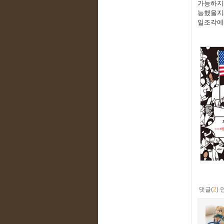
가능하지
능했을지
일조각에
댓글(
2
)