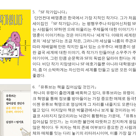
5.
『
SF
작가입니다
』
단언컨대 배명훈은 한국에서 가장 지적인 작가다
.
그가 처음
세이집인
『
SF
작가입니다
』
는 평행우주나 타임머신처럼
S
는 사람들이
SF
하면 으레 떠올리는 주제들에 대한 이야기가
명훈이 이야기하는 것은 어디까지나
‘
세계
’
다
.
이때의 세계란
로의
‘
세상
’
보다는 조금 작은
,
그러니까 세상을 나름의 주관
따라 재배열해 만든 작지만 질서 있는 소우주다
.
배명훈이 
란 결국 세계에 대한 이야기
,
즉 작가가 만들어낸 소우주가 
야기이며
,
그런 만큼 순문학과
SF
의 독법은 달라야 한다는 게
이다
.
비단 작가 지망생이나
SF
애호가들뿐 아니라 대학원생
자
,
좀 더 소박하게는 자신만의 세계를 만들고 싶은 모든 이
좋겠다
.
6.
『
유튜브는 책을 집어삼킬 것인가
』
하나의 유령이 출판계를 배회하고 있다
,
유튜브라는 유령이
크 혁명을 통해 정보를 받아들이는 가장 중요한 매체로 등극
이젠 유튜브 혁명으로 영상에게 그 자리를 내줄지도 모른다
떨고 있다
.
머지않아 책은 박물관에서나 보게 될 것이라는 비
결코 사라지지 않으리라는 낙관이 횡행하는 가운데
,
『
유튜
집어삼킬 것인가
』
는 이러한 불안에 따뜻하고 진지하게 응
않은 책이다
.
두 저자는 책의 존폐 여부보다 중요한 건 사람과
체와 매체를 잇는 다리 놓기의 리터러시이며
,
이를 가장 잘 