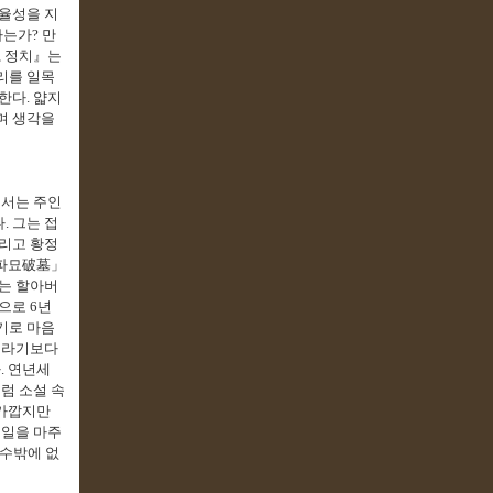
율성을 지
하는가
?
만
,
정치
』
는
리를 일목
안한다
.
얇지
며 생각을
서는 주인
다
.
그는 접
리고 황정
파묘
破墓
」
는 할아버
준으로
6
년
기로 마음
이라기보다
다
.
연년세
럼 소설 속
가깝지만
 일을 마주
 수밖에 없