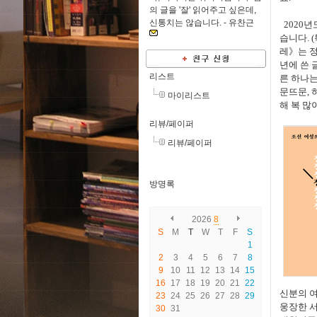
의 글을 '잘' 읽어주고 싶은데,
신통치는 않습니다. -
유찬근
2020
년
습니다
. (
레
》
는 
년에 쓴 
리스트
른 하나는
문뜨문
,
마이리스트
해 복 많
리뷰/페이퍼
리뷰/페이퍼
방명록
2026
8
S
M
T
W
T
F
S
1
2
3
4
5
6
7
8
9
10
11
12
13
14
15
16
17
18
19
20
21
22
신분의 
23
24
25
26
27
28
29
웅장한 
30
31