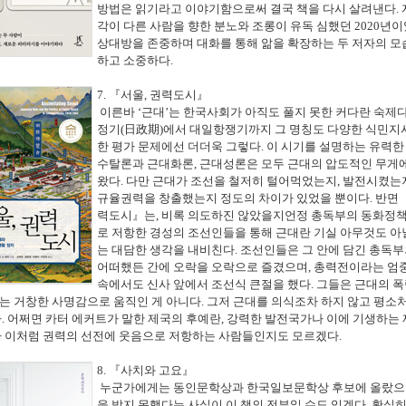
방법은 읽기라고 이야기함으로써 결국 책을 다시 살려낸다
.
각이 다른 사람을 향한 분노와 조롱이 유독 심했던
2020
년이
상대방을 존중하며 대화를 통해 앎을 확장하는 두 저자의 모
하고 소중하다
.
7.
『
서울
,
권력도시
』
이른바
‘
근대
’
는 한국사회가 아직도 풀지 못한 커다란 숙제
정기
(
日政期
)
에서 대일항쟁기까지 그 명칭도 다양한 식민지
한 평가 문제에선 더더욱 그렇다
.
이 시기를 설명하는 유력한
수탈론과 근대화론
,
근대성론은 모두 근대의 압도적인 무게
왔다
.
다만 근대가 조선을 철저히 털어먹었는지
,
발전시켰는
규율권력을 창출했는지 정도의 차이가 있었을 뿐이다
.
반면
력도시
』
는
,
비록 의도하진 않았을지언정 총독부의 동화정
로 저항한 경성의 조선인들을 통해 근대란 기실 아무것도 아
는 대담한 생각을 내비친다
.
조선인들은 그 안에 담긴 총독부
어떠했든 간에 오락을 오락으로 즐겼으며
,
총력전이라는 엄
속에서도 신사 앞에서 조선식 큰절을 했다
.
그들은 근대의 폭
는 거창한 사명감으로 움직인 게 아니다
.
그저 근대를 의식조차 하지 않고 평소
다
.
어쩌면 카터 에커트
가 말한 제국의 후예란
,
강력한 발전국가나 이에 기생하는 
라 이처럼 권력의 선전에 웃음으로 저항하는 사람들인지도 모르겠다
.
8.
『
사치와 고요
』
누군가에게는 동인문학상과 한국일보문학상 후보에 올랐으
을 받지 못했다는 사실이 이 책의 전부일 수도 있겠다
.
확실히