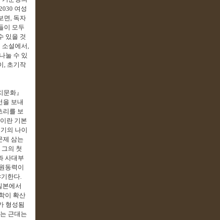
2030
여성
보면
,
독자
들이 모두
수 있을 것
의 소설에서
,
나눌 수 있
이
,
초기작
치문화
』
선을 보내
초리를 보
이란 기본
기의 나이
문제 삼는
.
그의 첫
과 사대부
 원동력이
야기한다
.
일본에서
학이 확산
가 형성됨
없는 근대는