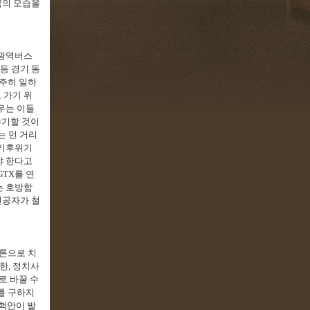
국의 모습을
 광역버스
등 경기 동
분주히 일하
 가기 위
우는 이들
야기할 것이
는 먼 거리
기후위기
야 한다고
GTX
를 연
는 호방함
전공자가 철
론으로 치
 한
,
정치사
로 바꿀 수
를 구하지
핵안이 발