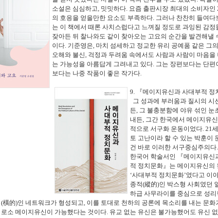
소설은 심심하고
,
밋밋하다
.
요즘 출판시장 최대의 소비자인
의 호응을 얻을만한 요소도 부족하다
.
그러나 찬찬히 들여다
는 이 책에서 때론 사치스럽다고 느껴질 정도로 과잉된 감정
잦아든 뒤 찰나와도 같이 찾아오는 고요의 순간을 발견해낼 
이다
.
기준영은
,
마치 섬세하고 정교한 유리 공예품 같은 그
오해와 불신
,
걱정과 두려움 속에서도 사람과 사람이 마음을 
는 가능성을 아름답게 그려내고 있다
.
그는 장편보다는 단편
보다는 나중 작품이 좋은 작가다
.
9.
『
메이지유신과 사대부적 정
그 성과에 부러움과 질시의 시
든
,
그 불충분함에 야유 섞인 눈
내든
,
그간 한국에서 메이지유신
적으로 서구화 운동이었다
. 21
세
토 고난이라 할 수 있는 박훈이 
건 바로 이러한 서구중심주의다
한국어 학술서인
『
메이지유신
적 정치문화
』
는 메이지유신의
‘
사대부적 정치문화
’
였다고 이
종적
(
縱的
)
인 박스형 사회였던 
하급 사무라이를 중심으로 성리
적
(
橫的
)
인 네트워크가 형성되고
,
이를 토대로 천하의 공론에 목소리를 내는 문화
비로소 메이지유신이 가능했다는 것이다
.
유교 없는 유신은 불가능했어도 유신 