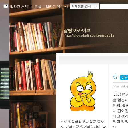
알라딘 서재
ｌ
북플
ｌ
알라딘 메인
ｌ
서재통합 검색
잡탕 아카이브
https://blog.aladin.co.kr/msg2012
https://bl
2021
년 
은 환경
인지
,
출
시 떨어
다고 생
일찍 읽
프로 잡학러와 유사학문 종사
자, 이야기꾼 워너비입니다. 남
요
.