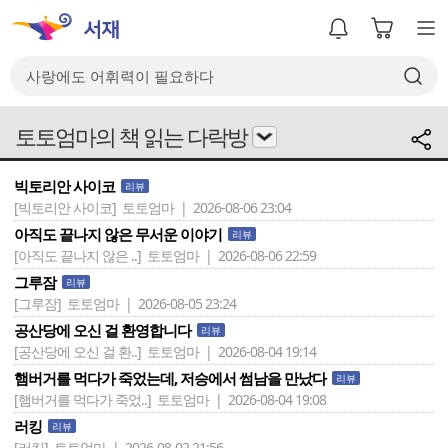
토토엄마의 책 읽는 다락방
빅토리안 사이코
리뷰
[빅토리안 사이코]
토토엄마 | 2026-08-06 23:04
아직도 끝나지 않은 무서운 이야기
리뷰
[아직도 끝나지 않은 ..]
토토엄마 | 2026-08-06 22:59
그루잠
리뷰
[그루잠]
토토엄마 | 2026-08-05 23:24
공산당에 오신 걸 환영합니다
리뷰
[공산당에 오신 걸 환..]
토토엄마 | 2026-08-04 19:14
햄버거를 먹다가 죽었는데, 저승에서 썸남을 만났다
리뷰
[햄버거를 먹다가 죽었..]
토토엄마 | 2026-08-04 19:08
러킹
리뷰
[러킹]
토토엄마 | 2026-08-02 21:56