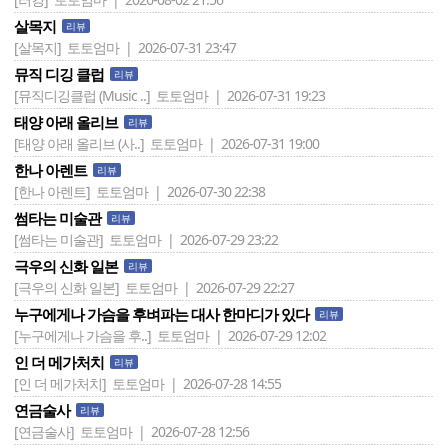
살목지
리뷰
[살목지]
토토엄마 | 2026-07-31 23:47
뮤직 디깅 클럽
리뷰
[뮤직디깅클럽 (Music ..]
토토엄마 | 2026-07-31 19:23
태양 아래 올리브
리뷰
[태양 아래 올리브 (사..]
토토엄마 | 2026-07-31 19:00
한나 아렌트
리뷰
[한나 아렌트]
토토엄마 | 2026-07-30 22:38
썸타는 미술관
리뷰
[썸타는 미술관]
토토엄마 | 2026-07-29 23:22
극우의 신화 일본
리뷰
[극우의 신화 일본]
토토엄마 | 2026-07-29 22:27
누구에게나 가슴을 후벼파는 대사 한마디가 있다
리뷰
[누구에게나 가슴을 후..]
토토엄마 | 2026-07-29 12:02
인 더 메가처치
리뷰
[인 더 메가처치]
토토엄마 | 2026-07-28 14:55
연금술사
리뷰
[연금술사]
토토엄마 | 2026-07-28 12:56