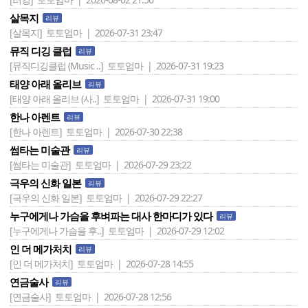
살목지
리뷰
[살목지]
토토엄마 | 2026-07-31 23:47
뮤직 디깅 클럽
리뷰
[뮤직디깅클럽 (Music ..]
토토엄마 | 2026-07-31 19:23
태양 아래 올리브
리뷰
[태양 아래 올리브 (사..]
토토엄마 | 2026-07-31 19:00
한나 아렌트
리뷰
[한나 아렌트]
토토엄마 | 2026-07-30 22:38
썸타는 미술관
리뷰
[썸타는 미술관]
토토엄마 | 2026-07-29 23:22
극우의 신화 일본
리뷰
[극우의 신화 일본]
토토엄마 | 2026-07-29 22:27
누구에게나 가슴을 후벼파는 대사 한마디가 있다
리뷰
[누구에게나 가슴을 후..]
토토엄마 | 2026-07-29 12:02
인 더 메가처치
리뷰
[인 더 메가처치]
토토엄마 | 2026-07-28 14:55
연금술사
리뷰
[연금술사]
토토엄마 | 2026-07-28 12:56