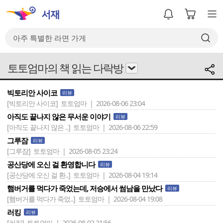
토토엄마의 책 읽는 다락방
빅토리안 사이코
리뷰
[빅토리안 사이코]
토토엄마 | 2026-08-06 23:04
아직도 끝나지 않은 무서운 이야기
리뷰
[아직도 끝나지 않은 ..]
토토엄마 | 2026-08-06 22:59
그루잠
리뷰
[그루잠]
토토엄마 | 2026-08-05 23:24
공산당에 오신 걸 환영합니다
리뷰
[공산당에 오신 걸 환..]
토토엄마 | 2026-08-04 19:14
햄버거를 먹다가 죽었는데, 저승에서 썸남을 만났다
리뷰
[햄버거를 먹다가 죽었..]
토토엄마 | 2026-08-04 19:08
러킹
리뷰
[러킹]
토토엄마 | 2026-08-02 21:56