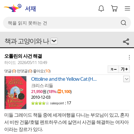
책과 고양이와 나
오톨린의 사건 해결
메뉴
하이드 2026/05/11 10:49
0
0
10
댓글 (
)
먼댓글 (
)
좋아요 (
)
Ottoline and the Yellow Cat (H...
크리스 리들
21,950
원 (
18%
↓
1,100
)
2010-12-03
: 17
미들 그레이드 책들 중에 세계여행을 다니는 부모님이 있고, 혼자
서 비싼 건물/호텔 펜트하우스에 살면서 사건을 해결하는 여자아
이라는 장르가 있다.