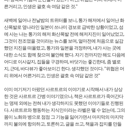
른거리고, 인생은 괄호 속 여담 같은 것."
새벽에 일어나 전날밤의 트위터를 보니, 통가 해저에서 일어난 화
산폭발로 옆나라인 일본이 쓰나미 경보로 급박한 상황이었고, 섬
에 사는 나는 통가의 해저 화산폭발 전에 해저지진이 일어났었고,
그것이 전조였을 것이라는 뉴스를 보며, 얼마전에 처음으로 실감
했던 지진을 떠올렸고, 통가와 일본을 걱정하며, 내가 사는 곳에
대한 소식도 함께 찾으며 불안해 했다. 자기 전까지만 해도 다음에
어디로 이사갈지, 집들을 구경하며, 바닷가는 좋긴한데, 좀 별로
지, 근데, 바다뷰가 좋아보이긴 한다. 생각했던 것이다. "위협은 머
리 위에서 어른거리고, 인생은 괄호 속 여담 같은 것"
이미 여기저기 아팠던 사르트르의 이야기로 시작해서 내가 상상
한 것은 사르트르 간병 이야기였으나, 책은 사르트르가 죽어간다
는 명제 외에는 전혀 내가 생각하지도 못했던 이야기들로 진행된
다. 사르트르와 행동하는 지식인이라는 라벨은 뗄 수 없는데, 그의
몸이 노화와 병으로 점점 그 기능을 잃어가면서 마지막의 마지막
까지 불의에 항의하고, 토론하고, 글을 쓰고, 책을과 잡지를 만들