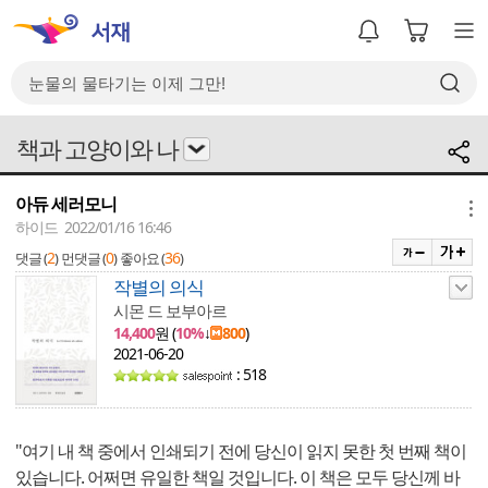
책과 고양이와 나
아듀 세러모니
메뉴
하이드 2022/01/16 16:46
2
0
36
댓글 (
)
먼댓글 (
)
좋아요 (
)
작별의 의식
시몬 드 보부아르
14,400
원 (
10%
↓
800
)
2021-06-20
: 518
"여기 내 책 중에서 인쇄되기 전에 당신이 읽지 못한 첫 번째 책이
있습니다. 어쩌면 유일한 책일 것입니다. 이 책은 모두 당신께 바