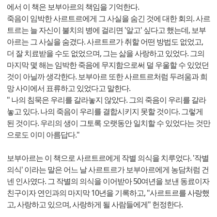
에서 이 책은 보부아르의 책임을 기억한다.
죽음이 임박한 사르트르에게 그 사실을 숨긴 것에 대한 회의. 사르
트르는 늘 자신이 불치의 병에 걸리면 '알고' 싶다고 했는데, 보부
아르는 그 사실을 숨겼다. 사르트르가 취할 어떤 방법도 없었고,
더 잘 치료받을 수도 없었으며, 그는 삶을 사랑하고 있었다. 그의
마지막 몇 해는 임박한 죽음에 무지함으로써 덜 우울할 수 있었던
것이 아닐까 생각한다. 보부아르 또한 사르트르처럼 두려움과 희
망 사이에서 표류하고 있었다고 말한다.
" 나의 침묵은 우리를 갈라놓지 않았다. 그의 죽음이 우리를 갈라
놓고 있다. 나의 죽음이 우리를 결합시키지 못할 것이다. 그렇게
된 것이다. 우리의 생이 그토록 오랫동안 일치할 수 있었다는 것만
으로도 이미 아름답다."
보부아르는 이 책으로 사르트르에게 작별 의식을 치루었다. '작별
의식' 이라는 말은 어느 날 사르트르가 보부아르에게 농담처럼 건
넨 인사였다. 그 작별의 의식을 이어받아 50여년을 보낸 동료이자
친구이자 연인과의 마지막 10년을 기록하고, "사르트르를 사랑했
고, 사랑하고 있으며, 사랑하게 될 사람들에게" 헌정한다.