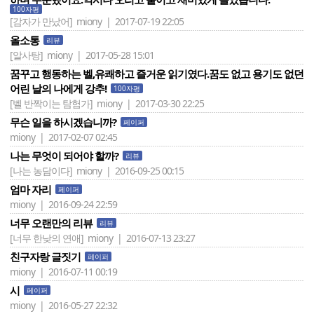
100자평
[감자가 만났어]
miony | 2017-07-19 22:05
올소통
리뷰
[알사탕]
miony | 2017-05-28 15:01
꿈꾸고 행동하는 벨,유쾌하고 즐거운 읽기였다.꿈도 없고 용기도 없던
어린 날의 나에게 강추!
100자평
[벨 반짝이는 탐험가]
miony | 2017-03-30 22:25
무슨 일을 하시겠습니까?
페이퍼
miony | 2017-02-07 02:45
나는 무엇이 되어야 할까?
리뷰
[나는 농담이다]
miony | 2016-09-25 00:15
엄마 자리
페이퍼
miony | 2016-09-24 22:59
너무 오랜만의 리뷰
리뷰
[너무 한낮의 연애]
miony | 2016-07-13 23:27
친구자랑 글짓기
페이퍼
miony | 2016-07-11 00:19
시
페이퍼
miony | 2016-05-27 22:32