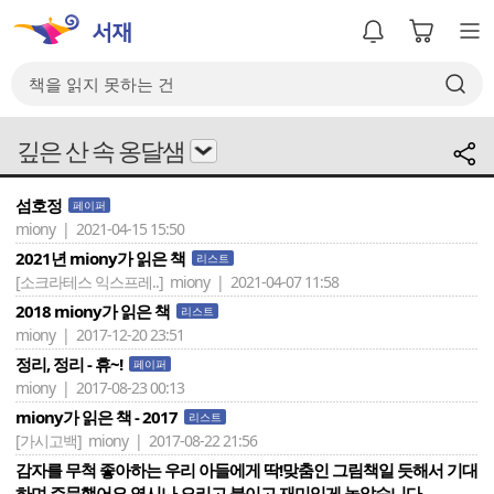
깊은 산 속 옹달샘
섬호정
페이퍼
miony | 2021-04-15 15:50
2021년 miony가 읽은 책
리스트
[소크라테스 익스프레..]
miony | 2021-04-07 11:58
2018 miony가 읽은 책
리스트
miony | 2017-12-20 23:51
정리, 정리 - 휴~!
페이퍼
miony | 2017-08-23 00:13
miony가 읽은 책 - 2017
리스트
[가시고백]
miony | 2017-08-22 21:56
감자를 무척 좋아하는 우리 아들에게 딱!맞춤인 그림책일 듯해서 기대
하며 주문했어요.역시나 오리고 붙이고 재미있게 놀았습니다.