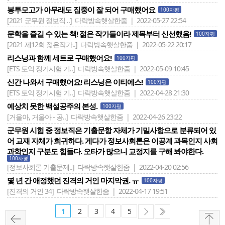
봉투모고가 아무래도 집중이 잘 되어 구매했어요
100자평
[2021 군무원 정보직 ..]
다락방속햇살한줌 | 2022-05-27 22:54
문학을 즐길 수 있는 책! 젊은 작가들이라 제목부터 신선했음!
100자평
[2021 제12회 젊은작가..]
다락방속햇살한줌 | 2022-05-22 20:17
리스닝과 함께 세트로 구매했어요!
100자평
[ETS 토익 정기시험 기..]
다락방속햇살한줌 | 2022-05-09 10:45
신간 나와서 구매했어요! 리스닝은 이티에스!
100자평
[ETS 토익 정기시험 기..]
다락방속햇살한줌 | 2022-04-28 21:30
예상치 못한 백설공주의 본성.
100자평
[거울아, 거울아 - 공..]
다락방속햇살한줌 | 2022-04-26 23:22
군무원 시험 중 정보직은 기출문항 자체가 기밀사항으로 분류되어 있
어 교재 자체가 희귀하다. 게다가 정보사회론은 이공계 과목인지 사회
과학인지 구분도 힘들다. 오타가 많으니 교정지를 구해 봐야한다.
100자평
[정보사회론 기출문제..]
다락방속햇살한줌 | 2022-04-20 02:56
몇 년 간 애정했던 진격의 거인 마지막권. ㅠ
100자평
[진격의 거인 34]
다락방속햇살한줌 | 2022-04-17 19:51
1
2
3
4
5