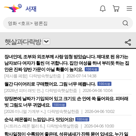
햇살과다락방
장녀인데, 조부와 외조부께 사랑 엄청 받았습니다. 제대로 된 유가는
남자보다 여자가 훨씬 더 귀합니다. 집안 여성을 하녀 부리듯 하는 집
안은 진짜 양반 가문이 아닐 확률이 높지요.
100자평
[제사를 폐함]
다락방속햇살한줌 | 2026-07-14 14:38
월간 다이어리로 구매했어요. 그림 너무 예쁩니다.
100자평
[2026년 피터 래빗 먼..]
다락방속햇살한줌 | 2026-04-06 10:04
양장본에 날짜가 기입되어 있고 크기도 손 안에 쏙 들어와요. 피터래
빗 그림도 너무 귀엽네요.
100자평
[2026 미니멀 가계부 ×..]
다락방속햇살한줌 | 2026-04-06 10:02
순삭. 레몬젤리 느낌입니다. 맛있어요!
100자평
[시트러스 레몬 젤리 6..]
다락방속햇살한줌 | 2026-04-06 10:00
학사일정이 수록되어 좋은데, 석유냄새가 잔뜩 묻어 있네요. 누가 일