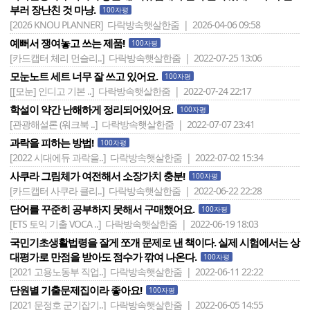
부러 장난친 것 마냥.
100자평
[2026 KNOU PLANNER]
다락방속햇살한줌 | 2026-04-06 09:58
예뻐서 쟁여놓고 쓰는 제품!
100자평
[카드캡터 체리 먼슬리..]
다락방속햇살한줌 | 2022-07-25 13:06
모눈노트 세트 너무 잘 쓰고 있어요.
100자평
[[모눈] 인디고 기본 ..]
다락방속햇살한줌 | 2022-07-24 22:17
학설이 약간 난해하게 정리되어있어요.
100자평
[관광해설론 (워크북 ..]
다락방속햇살한줌 | 2022-07-07 23:41
과락을 피하는 방법!
100자평
[2022 시대에듀 과락을..]
다락방속햇살한줌 | 2022-07-02 15:34
사쿠라 그림체가 여전해서 소장가치 충분!
100자평
[카드캡터 사쿠라 클리..]
다락방속햇살한줌 | 2022-06-22 22:28
단어를 꾸준히 공부하지 못해서 구매했어요.
100자평
[ETS 토익 기출 VOCA ..]
다락방속햇살한줌 | 2022-06-19 18:03
국민기초생활법령을 잘게 쪼개 문제로 낸 책이다. 실제 시험에서는 상
대평가로 만점을 받아도 점수가 깎여 나온다.
100자평
[2021 고용노동부 직업..]
다락방속햇살한줌 | 2022-06-11 22:22
단원별 기출문제집이라 좋아요!
100자평
[2021 문정호 군기잡기..]
다락방속햇살한줌 | 2022-06-05 14:55