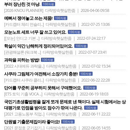
부러 장난친 것 마냥.
100자평
[2026 KNOU PLANNER]
다락방속햇살한줌 | 2026-04-06 09:58
예뻐서 쟁여놓고 쓰는 제품!
100자평
[카드캡터 체리 먼슬리..]
다락방속햇살한줌 | 2022-07-25 13:06
모눈노트 세트 너무 잘 쓰고 있어요.
100자평
[[모눈] 인디고 기본 ..]
다락방속햇살한줌 | 2022-07-24 22:17
학설이 약간 난해하게 정리되어있어요.
100자평
[관광해설론 (워크북 ..]
다락방속햇살한줌 | 2022-07-07 23:41
과락을 피하는 방법!
100자평
[2022 시대에듀 과락을..]
다락방속햇살한줌 | 2022-07-02 15:34
사쿠라 그림체가 여전해서 소장가치 충분!
100자평
[카드캡터 사쿠라 클리..]
다락방속햇살한줌 | 2022-06-22 22:28
단어를 꾸준히 공부하지 못해서 구매했어요.
100자평
[ETS 토익 기출 VOCA ..]
다락방속햇살한줌 | 2022-06-19 18:03
국민기초생활법령을 잘게 쪼개 문제로 낸 책이다. 실제 시험에서는 상
대평가로 만점을 받아도 점수가 깎여 나온다.
100자평
[2021 고용노동부 직업..]
다락방속햇살한줌 | 2022-06-11 22:22
단원별 기출문제집이라 좋아요!
100자평
[2021 문정호 군기잡기..]
다락방속햇살한줌 | 2022-06-05 14:55