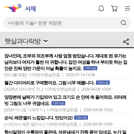
햇살과다락방
장녀인데, 조부와 외조부께 사랑 엄청 받았습니다. 제대로 된 유가는
남자보다 여자가 훨씬 더 귀합니다. 집안 여성을 하녀 부리듯 하는 집
안은 진짜 양반 가문이 아닐 확률이 높지요.
100자평
[제사를 폐함]
다락방속햇살한줌 | 2026-07-14 14:38
월간 다이어리로 구매했어요. 그림 너무 예쁩니다.
100자평
[2026년 피터 래빗 먼..]
다락방속햇살한줌 | 2026-04-06 10:04
양장본에 날짜가 기입되어 있고 크기도 손 안에 쏙 들어와요. 피터래
빗 그림도 너무 귀엽네요.
100자평
[2026 미니멀 가계부 ×..]
다락방속햇살한줌 | 2026-04-06 10:02
순삭. 레몬젤리 느낌입니다. 맛있어요!
100자평
[시트러스 레몬 젤리 6..]
다락방속햇살한줌 | 2026-04-06 10:00
학사일정이 수록되어 좋은데, 석유냄새가 잔뜩 묻어 있네요. 누가 일