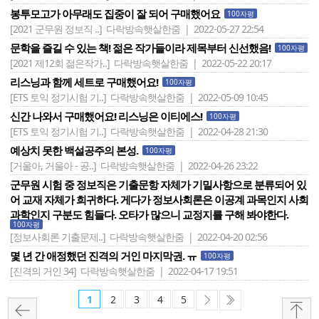
봉투모고가 아무래도 집중이 잘 되어 구매했어요
100자평
[2021 군무원 정보직 ..]
다락방속햇살한줌 | 2022-05-27 22:54
문학을 즐길 수 있는 책! 젊은 작가들이라 제목부터 신선했음!
100자평
[2021 제12회 젊은작가..]
다락방속햇살한줌 | 2022-05-22 20:17
리스닝과 함께 세트로 구매했어요!
100자평
[ETS 토익 정기시험 기..]
다락방속햇살한줌 | 2022-05-09 10:45
신간 나와서 구매했어요! 리스닝은 이티에스!
100자평
[ETS 토익 정기시험 기..]
다락방속햇살한줌 | 2022-04-28 21:30
예상치 못한 백설공주의 본성.
100자평
[거울아, 거울아 - 공..]
다락방속햇살한줌 | 2022-04-26 23:22
군무원 시험 중 정보직은 기출문항 자체가 기밀사항으로 분류되어 있
어 교재 자체가 희귀하다. 게다가 정보사회론은 이공계 과목인지 사회
과학인지 구분도 힘들다. 오타가 많으니 교정지를 구해 봐야한다.
100자평
[정보사회론 기출문제..]
다락방속햇살한줌 | 2022-04-20 02:56
몇 년 간 애정했던 진격의 거인 마지막권. ㅠ
100자평
[진격의 거인 34]
다락방속햇살한줌 | 2022-04-17 19:51
1
2
3
4
5