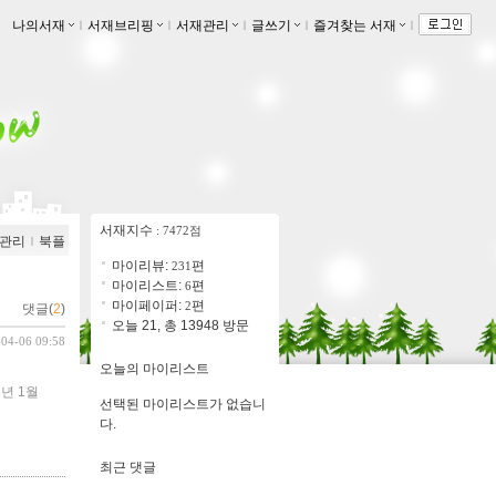
나의서재
ｌ
서재브리핑
ｌ
서재관리
ｌ
글쓰기
ｌ
즐겨찾는 서재
ｌ
서재지수
: 7472점
관리
ｌ
북플
마이리뷰:
편
231
마이리스트:
편
6
마이페이퍼:
편
2
댓글(
2
)
오늘 21, 총 13948 방문
-04-06 09:58
오늘의 마이리스트
년 1월
선택된 마이리스트가 없습니
다.
최근 댓글