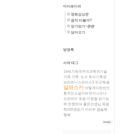
마이페이퍼
영화감상문
음악 타볼까?
망가망가~@@
담아오기
방명록
서재 태그
19세기제국주의과학과기술
가족
가족.
도서
독서기록장
브리트니스피어스3
빈곤해결
알래스카
어떻게이런반인
륜적인소설이버젓이나오나
오토바이
웃음
이영철
읽기능
력
전쟁반대
좋은선생님
죽음
책100권읽기
카리부
캡슐북
행복