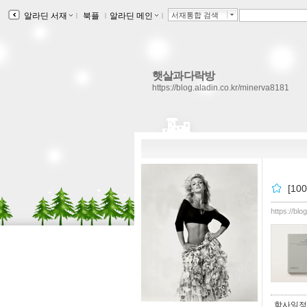
알라딘 서재
ｌ
북플
ｌ
알라딘 메인
ｌ
서재통합 검색
햇살과다락방
https://blog.aladin.co.kr/minerva8181
[10
https://bl
학사일정이