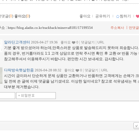
먼댓글(
0
)
좋아요(
0
)
좋아요
ｌ
공유하기
ｌ
찜하기
ｌ
소 :
ㅣ
https://blog.aladin.co.kr/trackback/minerva8181/17199554
주소복사
먼댓글
알라딘고객센터
|
|
2026-04-27 19:36
좋아요
0
댓글달기
URL
기분 좋게 받으셨어야 하는데,만족스러운 상품로 발송해드리지 못하여 죄송합니다.
품의 경우, 번거롭더라도 1:1 고객 상담으로 연락 주시면 확인 후 교환 or 반품 가능
참고해주셔서 이용해주시기 바랍니다. 편안한 시간 보내세요. 감사합니다.
다락방속햇살한줌
|
|
2026-04-28 08:32
좋아요
0
댓글달기
URL
시간이 금이라서 단순하게 문제 상품만 교환하거나 반품하면 고객에게는 손해가 크
일 전에 쓴 글에 이제 댓글을 남기셨네요. 이상한 일이네요? 참고로 석유냄새는 책
대부분 제거했습니다.