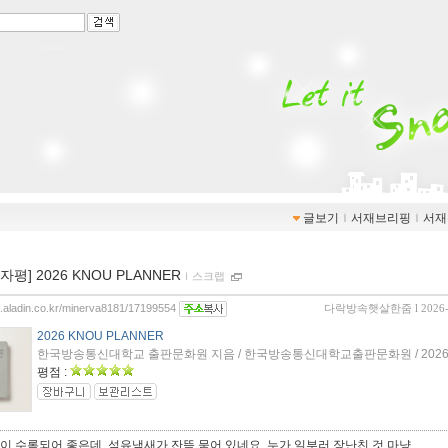
글보기
ｌ
서재브리핑
ｌ
서재
0자평] 2026 KNOU PLANNER
ｌ
스크랩
og.aladin.co.kr/minerva8181/17199554
다락방속햇살한줌
l 2026
2026 KNOU PLANNER
한국방송통신대학교 출판문화원 지음 / 한국방송통신대학교출판문화원 / 2026
평점 :
 수록되어 좋은데, 석유냄새가 잔뜩 묻어 있네요. 누가 일부러 장난친 것 마냥.