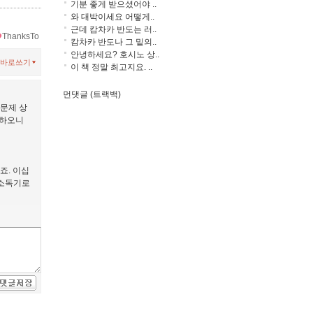
기분 좋게 받으셨어야 ..
와 대박이세요 어떻게..
근데 캄차카 반도는 러..
ThanksTo
캄차카 반도나 그 밑의..
안녕하세요? 호시노 상..
바로쓰기
이 책 정말 최고지요. ..
먼댓글 (트랙백)
문제 상
 하오니
죠. 이십
 소독기로