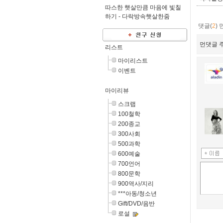
따스한 햇살만큼 마음에 빛칠
하기 -
다락방속햇살한줌
댓글(
2
)
먼댓글 주
리스트
마이리스트
이벤트
마이리뷰
스크랩
100철학
200종교
300사회
500과학
600예술
700언어
800문학
900역사/지리
***아동/청소년
Gift/DVD/음반
로설