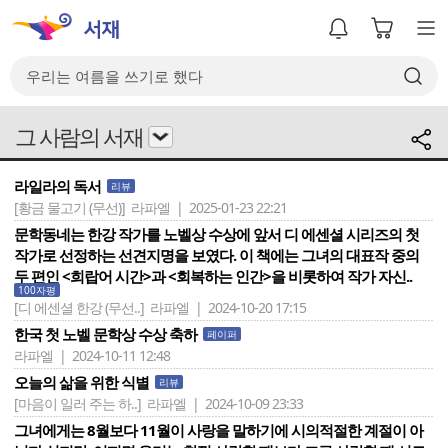
그 사람의 서재
라일라의 독서
리뷰
[황금 물고기 (무선)]
라파엘 | 2025-01-23 22:21
문학동네는 한강 작가를 노벨상 수상에 앞서 디 에센셜 시리즈의 첫
작가로 선정하는 선견지명을 보였다. 이 책에는 그녀의 대표작 중의
두 편인 <희랍어 시간>과 <회복하는 인간>을 비롯하여 작가 자신..
100자평
[디 에센셜 한강 (무선..]
라파엘 | 2024-10-20 17:15
한국 첫 노벨 문학상 수상 축하
페이퍼
라파엘 | 2024-10-11 12:48
오늘의 삶을 위한 식별
리뷰
[마음이 일러 주는 하..]
라파엘 | 2024-10-09 23:33
그녀에게는 8월보다 11월이 사랑을 말하기에 시의적절한 계절이 아