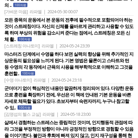
의 ..
100자평
[가벼운 마음]
라파엘 | 2024-05-30 00:07
모든 종목의 운동에서 본 운동의 전후에 필수적으로 포함되어야 하는
것이 스트레칭이다. 자신의 신체를 올바르게 관리하고 사용할 수 있도
록 하며 부상의 위험을 감소시켜 준다는 점에서, 스트레칭은 모든 신
체 활..
100자평
[스트레칭 아나토미]
라파엘 | 2024-05-24 23:39
마스터즈 단계에서 수영을 하다 보면 실력의 향상을 위해 추가적인 지
상운동의 필요성을 느끼게 된다. 기본 영법은 물론이고 스타트와 턴
등 수영의 각 동작에서 근육의 사용을 해부학적으로 이해하고 그것을
훈련할..
100자평
[수영 아나토미]
라파엘 | 2024-05-24 23:18
군더더기 없이 핵심적인 내용만 깔끔하게 정리되어 있다. 다양한 운동
으로 훈련을 확장하기 전에, 우선은 이 책에 안내된 기본 운동을 바른
자세로 체득할 필요가 있다. 초보자부터 숙련자까지, 누구나 참고할
수 있..
100자평
[김명섭의 헬스 교실]
라파엘 | 2024-05-18 23:00
삶에서 경험하는 스트레스는 중립적인 것이며, 인지행동적 관점에 따
라 그것을 부정적인 방향이 아니라 긍정적인 방향으로 경험할 수 있음
을 이야기한다. 불안과 후회에 빠져 있지 않고, 인지 재구성을 통해 현