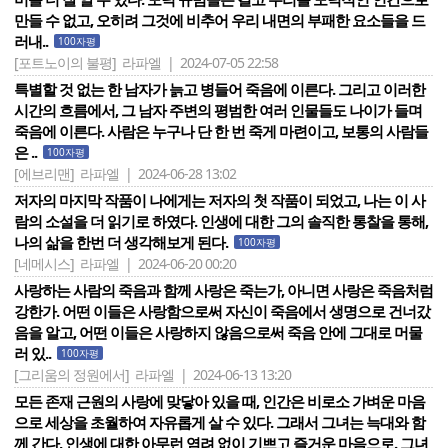
만들 수 없고, 오히려 그것에 비추어 우리 내면의 부패한 요소들을 드
러내..
100자평
[포트노이의 불평]
라파엘 | 2024-07-05 22:58
특별할 것 없는 한 남자가 늙고 병들어 죽음에 이른다. 그리고 이러한
시간의 흐름에서, 그 남자 주변의 평범한 여러 인물들도 나이가 들며
죽음에 이른다. 사람은 누구나 단 한 번 죽게 마련이고, 보통의 사람들
은 ..
100자평
[에브리맨]
라파엘 | 2024-06-28 13:02
저자의 마지막 작품이 나에게는 저자의 첫 작품이 되었고, 나는 이 사
람의 소설을 더 읽기로 하였다. 인생에 대한 그의 솔직한 통찰을 통해,
나의 삶을 한번 더 생각해보게 된다.
100자평
[네메시스]
라파엘 | 2024-06-20 00:20
사랑하는 사람의 죽음과 함께 사랑은 죽는가, 아니면 사랑은 죽음처럼
강한가. 어떤 이들은 사랑함으로써 자신이 죽음에서 생명으로 건너갔
음을 알고, 어떤 이들은 사랑하지 않음으로써 죽음 안에 그대로 머물
러 있..
100자평
[그리움의 정원에서]
라파엘 | 2024-06-13 13:20
모든 존재 근원의 사랑에 맞닿아 있을 때, 인간은 비로소 가벼운 마음
으로 세상을 초월하여 자유롭게 살 수 있다. 그래서 그녀는 늑대와 함
께 간다, 인생에 대한 아무런 염려 없이 기쁘고 즐거운 마음으로. 그녀