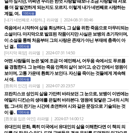
닐까 싶지만, 어쩌면 우리는 한껏 사랑할 때보다 조금 사랑할 때 서로
를 더 잘 발견하게 되는지도 모르지. 이렇게 내가 네번째로 사랑하는
계절, 여..
100자평
[내가 네번째로 사랑하..]
라파엘 | 2024-08-31 00:46
죽음에서 시작하여 삶을 회상하다, 그 삶을 위한 죽음으로 마무리되는
소설이다. 마지막으로 발표된 작품이지만 사실은 보뱅의 초기작이며,
이 소설을 통해 처음부터 그의 사랑은 존재가 아닌 부재에 충족이 아
닌 결..
100자평
[마지막 욕망]
라파엘 | 2024-07-31 14:50
어떤 사람들의 눈은 빛에 조금 더 예민해서, 어두움 속에서도 푸르름
을 경험한다. 그 눈에는 죽음 안쪽의 삶이 보이고, 순간 안에서 영원이
보이며, 고통 가운데 환희가 보인다. 자신을 죽이는 것들에게 계속해
서 애..
100자평
[환희의 인간]
라파엘 | 2024-07-20 23:57
프란치스코 성인의 삶을 가만히 바라보던 그 눈으로, 보뱅이 이번에는
에밀리 디킨슨의 생애를 은밀히 바라본다. 영원에 맞닿은 그녀의 시처
럼, 그녀의 전기는 시간에 초연하여 시와 같은 문장으로 기술되는 것
이 좋..
100자평
[흰옷을 입은 여인]
라파엘 | 2024-07-14 00:12
유대인의 문화, 특히 미국에서 유대인의 삶을 이해한다면 이 책의 의
미를 더 잘 알 수 있다. 도덕 규범들은 결코 우리를 도덕적인 인간으로