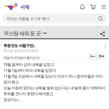
무스탕 세워 둔 곳
추운것도 서럽구만..
메뉴
무스탕 2012/11/13 20:47
9
0
2
댓글 (
)
먼댓글 (
)
좋아요 (
)
10월 말부터 상의 내복을 입었고
11월 1일부터 하의 내복을 입었다
11월 9일 모임에서 내복을 입는다 이야기 하니 참석자들은 어이
없어 했고
오늘 아침에 엄마는 내복을 벌써 입는다는 내 말에 몸이 약해져서
추위를 견디지 못한다 해석했고
정성이는...