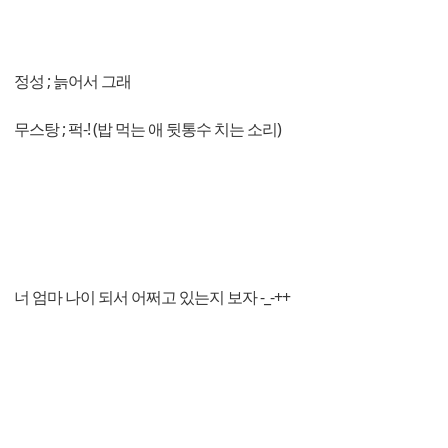
정성 ; 늙어서 그래
무스탕 ; 퍽-! (밥 먹는 애 뒷통수 치는 소리)
너 엄마 나이 되서 어쩌고 있는지 보자 -_-++