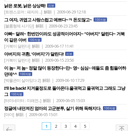
낡은 로봇, 낡은 상상력!
리뷰
[트랜스포머 : 패자의 ..]
解願 | 2009-06-29 12:18
그 여자, 귀엽고 사랑스럽고 예쁘다~ㅋ 돈도많고~
100자평
[블룸형제 사기단]
解願 | 2009-06-23 23:45
아빠~ 달려~ 한번만이라도 성공적이어야지~ "아버지" 달린다~ 거북
이 같은 아버
100자평
[거북이 달린다]
解願 | 2009-06-17 11:41
아버지의 귀환, '아버지'가 달린다!
리뷰
[거북이 달린다]
解願 | 2009-06-15 23:56
이 놈~ 저 놈~ 정말 많이 등장한다~만~ 영~ 심심~ 애들도 좀 힘들어하
던데^^
100자평
[박물관이 살아있다 2]
解願 | 2009-06-10 17:29
I'll be back! 지겨울정도로 돌아온다.울궈먹고 울궈먹고 그래도 그냥
그
100자평
[터미네이터 : 미래전..]
解願 | 2009-06-05 15:03
정글에 내던져진 엄마의 고군분투, 살기 위해 독해지다.
100자평
[마더]
解願 | 2009-06-05 15:01
1
2
3
4
5