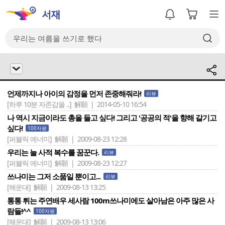
언제까지나 아이의 감정을 먼저 존중해줘라!
리뷰
[하루 10분 자존감을 ..]
解願 | 2014-05-10 16:54
나 역시 지금이라도 총을 들고 싶다! 그리고 '공공의 적'을 향해 갈기고
싶다!
100자평
[퍼블릭 에너미]
解願 | 2009-08-23 12:28
우리는 늘 사적 복수를 꿈꾼다.
리뷰
[퍼블릭 에너미]
解願 | 2009-08-23 12:27
쓰나미는 그저 소품일 뿐이고...
리뷰
[해운대]
解願 | 2009-08-13 13:25
통통 튀는 주연배우 세사람 100m쓰나미에도 살아남은 아주 많은 사
람들!^^
100자평
[해운대]
解願 | 2009-08-13 13:06