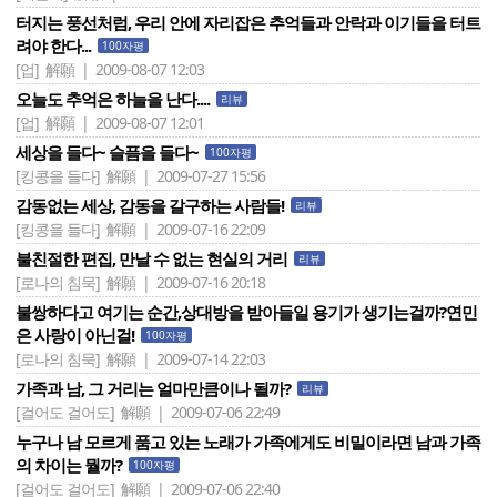
터지는 풍선처럼, 우리 안에 자리잡은 추억들과 안락과 이기들을 터트
려야 한다...
100자평
[업]
解願 | 2009-08-07 12:03
오늘도 추억은 하늘을 난다....
리뷰
[업]
解願 | 2009-08-07 12:01
세상을 들다~ 슬픔을 들다~
100자평
[킹콩을 들다]
解願 | 2009-07-27 15:56
감동없는 세상, 감동을 갈구하는 사람들!
리뷰
[킹콩을 들다]
解願 | 2009-07-16 22:09
불친절한 편집, 만날 수 없는 현실의 거리
리뷰
[로나의 침묵]
解願 | 2009-07-16 20:18
불쌍하다고 여기는 순간,상대방을 받아들일 용기가 생기는걸까?연민
은 사랑이 아닌걸!
100자평
[로나의 침묵]
解願 | 2009-07-14 22:03
가족과 남, 그 거리는 얼마만큼이나 될까?
리뷰
[걸어도 걸어도]
解願 | 2009-07-06 22:49
누구나 남 모르게 품고 있는 노래가 가족에게도 비밀이라면 남과 가족
의 차이는 뭘까?
100자평
[걸어도 걸어도]
解願 | 2009-07-06 22:40