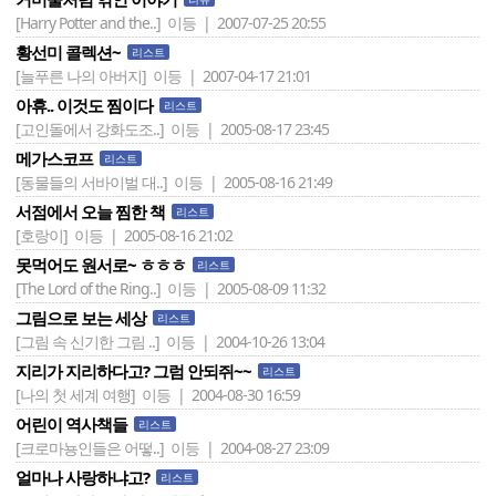
[Harry Potter and the..]
이등 | 2007-07-25 20:55
황선미 콜렉션~
리스트
[늘푸른 나의 아버지]
이등 | 2007-04-17 21:01
아휴.. 이것도 찜이다
리스트
[고인돌에서 강화도조..]
이등 | 2005-08-17 23:45
메가스코프
리스트
[동물들의 서바이벌 대..]
이등 | 2005-08-16 21:49
서점에서 오늘 찜한 책
리스트
[호랑이]
이등 | 2005-08-16 21:02
못먹어도 원서로~ ㅎㅎㅎ
리스트
[The Lord of the Ring..]
이등 | 2005-08-09 11:32
그림으로 보는 세상
리스트
[그림 속 신기한 그림 ..]
이등 | 2004-10-26 13:04
지리가 지리하다고? 그럼 안되쥐~~
리스트
[나의 첫 세계 여행]
이등 | 2004-08-30 16:59
어린이 역사책들
리스트
[크로마뇽인들은 어떻..]
이등 | 2004-08-27 23:09
얼마나 사랑하냐고?
리스트