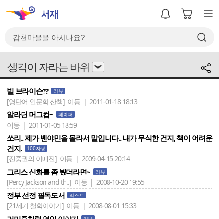
생각이 자라는 바위
빌 브라이슨??
리뷰
[영단어 인문학 산책]
이등 | 2011-01-18 18:13
알라딘 머그컵~
페이퍼
이등 | 2011-01-05 18:59
쏘리.. 제가 벤야민을 몰라서 말입니다.. 내가 무식한 건지, 책이 어려운
건지.
100자평
[진중권의 이매진]
이등 | 2009-04-15 20:14
그리스 신화를 좀 봤더라면~
리뷰
[Percy Jackson and th..]
이등 | 2008-10-20 19:55
정부 선정 필독도서
리스트
[21세기 철학이야기]
이등 | 2008-08-01 15:33
거미줄처럼 엮인 이야기
리뷰