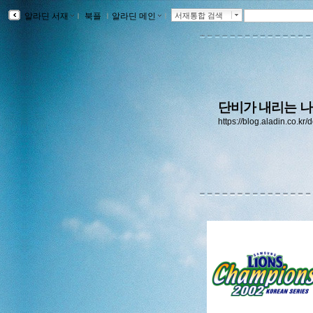
알라딘 서재
ｌ
북플
ｌ
알라딘 메인
ｌ
서재통합 검색
단비가 내리는 
https://blog.aladin.co.kr/