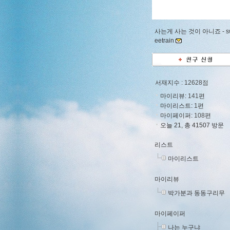
사는게 사는 것이 아니죠 -
s
eetrain
서재지수
: 12628점
마이리뷰:
141
편
마이리스트:
1
편
마이페이퍼:
108
편
오늘 21, 총 41507 방문
리스트
마이리스트
마이리뷰
박가분과 동동구리무
마이페이퍼
나는 누구냐