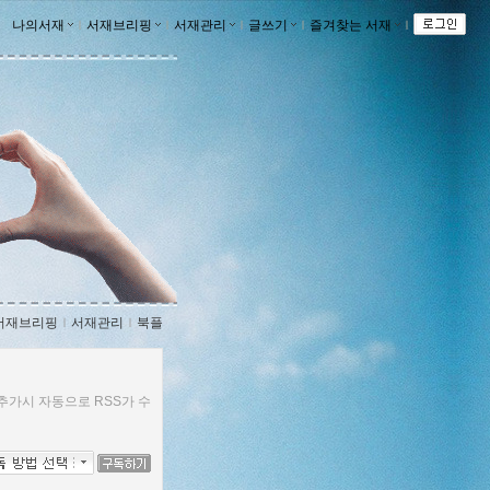
나의서재
ｌ
서재브리핑
ｌ
서재관리
ｌ
글쓰기
ｌ
즐겨찾는 서재
ｌ
서재브리핑
ｌ
서재관리
ｌ
북플
추가시 자동으로 RSS가 수