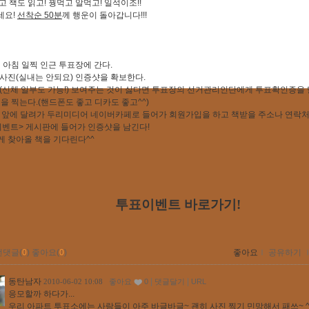
고 책도 읽고! 꿩먹고 알먹고! 일석이조!!
세요!
선착순 50분
께 행운이 돌아갑니다!!!
2일 아침 일찍 인근 투표장에 간다.
장 사진(실내는 안되요) 인증샷을 확보한다.
얼굴(신체 일부도 가능!) 보여주는 것이 싫다면 투표장의 선거관리인단에게 투표확인증을
진을 찍는다.(핸드폰도 좋고 디카도 좋고^^)
 컴 앞에 달려가 두리미디어 네이버카페로 들어가 회원가입을 하고 책받을 주소나 연락처
표이벤트> 게시판에 들어가 인증샷을 남긴다!
하게 찾아올 책을 기다린다^^
투표이벤트
바로가기
!
먼댓글(
0
)
좋아요(
0
)
좋아요
ｌ
공유하기
동탄남자
|
|
2010-06-02 10:08
좋아요
0
댓글달기
URL
응모할까 하다가...
우리 아파트 투표소에는 사람들이 아주 바글바글~ 괜히 사진 찍기 민망해서 패쓰~ ^