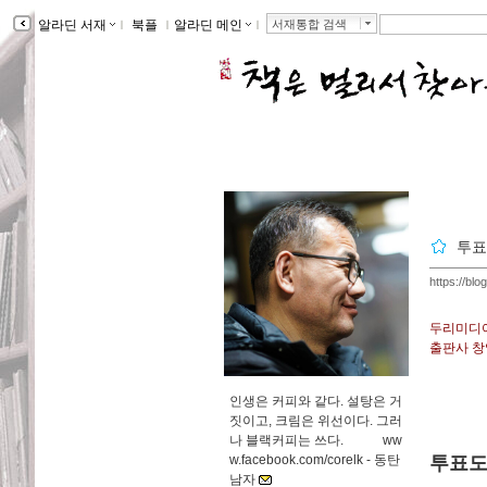
알라딘 서재
ｌ
북플
ｌ
알라딘 메인
ｌ
서재통합 검색
투표
https://blo
두리미디어
출판사 창
인생은 커피와 같다. 설탕은 거
짓이고, 크림은 위선이다. 그러
나 블랙커피는 쓰다. ww
w.facebook.com/corelk -
동탄
투표도
남자