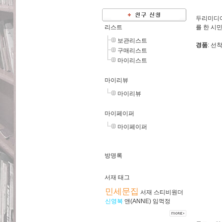
두리미디어
리스트
를 한 시
보관리스트
경품
: 선
구매리스트
마이리스트
마이리뷰
마이리뷰
마이페이퍼
마이페이퍼
방명록
서재 태그
민세문집
서재
스티비원더
신영복
앤(ANNE)
임꺽정