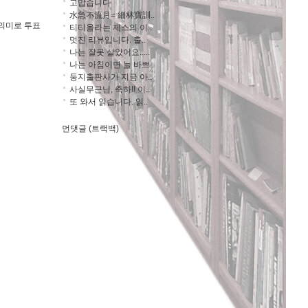
고맙습니다
水急不流月= 細林寶訓..
 의미로 투표
티티올라는 제스의 이..
멋진 리뷰입니다. 출..
나는 잘못 살았어요.....
나는 아침이면 늘 바쁘..
둥지출판사가 지금 아..
사실무근님, 축하!! 이..
또 와서 읽습니다. 읽..
먼댓글 (트랙백)