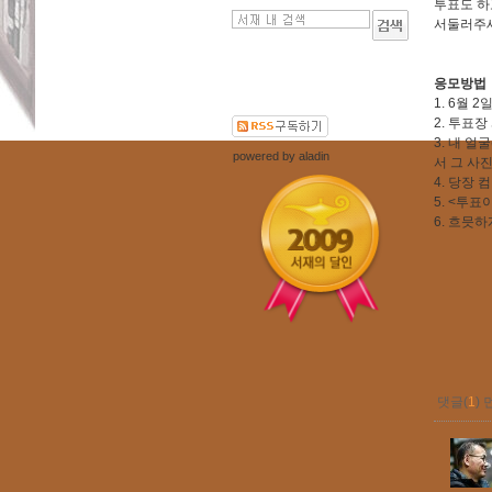
투표도 하
서둘러주
응모방법
1. 6월 
2. 투표
3. 내 
powered by
aladin
서 그 사
4. 당장
5. <투
6. 흐믓
댓글(
1
)