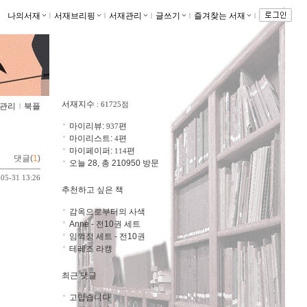
나의서재
ｌ
서재브리핑
ｌ
서재관리
ｌ
글쓰기
ｌ
즐겨찾는 서재
ｌ
서재지수
: 61725점
관리
ｌ
북플
마이리뷰:
편
937
마이리스트:
편
4
마이페이퍼:
편
114
댓글(
1
)
오늘 28, 총 210950 방문
-05-31 13:26
추천하고 싶은 책
감옥으로부터의 사색
Anne - 전10권 세트
임꺽정 세트 - 전10권
테레즈 라캥
최근 댓글
고맙습니다