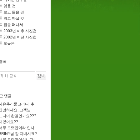
읽을 것
보고 들을 것
먹고 마실 것
집을 떠나서
2003년 이후 사진첩
2002년 이전 사진첩
오늘은
명록
근 댓글
자유추리문고라니. 추..
안녕하세요, 고객님. ..
드디어 완결인가요???..
재밌어요??
너무 오랫만이라 인사..
BRINY님 잘 지내시죠?..
너무 오랫만이십니다!!..