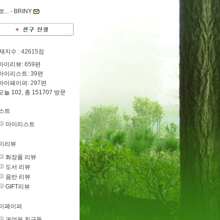
... -
BRINY
재지수
: 42615점
마이리뷰:
659
편
마이리스트:
39
편
마이페이퍼:
297
편
오늘 102, 총 151707 방문
스트
마이리스트
이리뷰
화장품 리뷰
도서 리뷰
음반 리뷰
GIFT리뷰
이페이퍼
귀여운 친구들