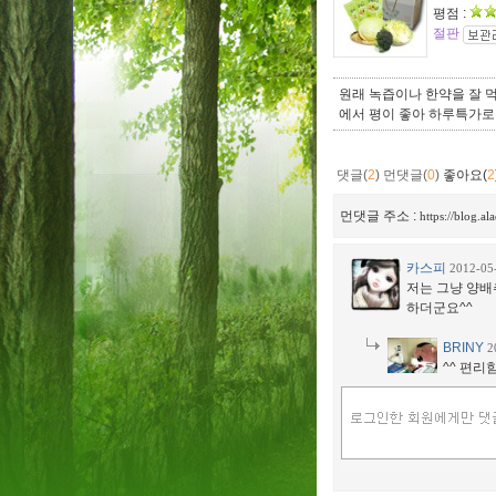
평점 :
절판
원래 녹즙이나 한약을 잘 먹
에서 평이 좋아 하루특가로 
댓글(
2
)
먼댓글(
0
)
좋아요(
2
먼댓글 주소 :
https://blog.a
카스피
2012-05
저는 그냥 양배
하더군요^^
BRINY
2
^^ 편리