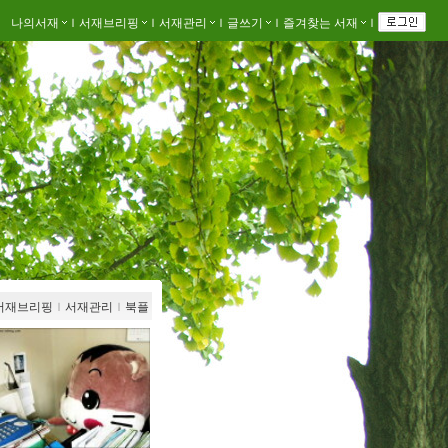
나의서재
ｌ
서재브리핑
ｌ
서재관리
ｌ
글쓰기
ｌ
즐겨찾는 서재
ｌ
서재브리핑
ｌ
서재관리
ｌ
북플