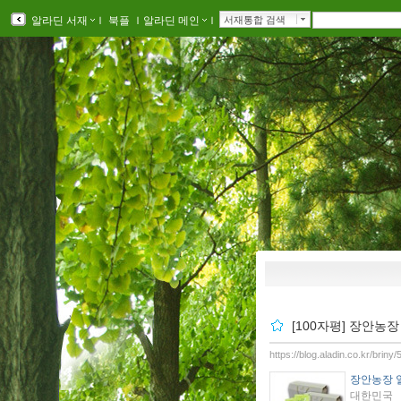
알라딘 서재
ｌ
북플
ｌ
알라딘 메인
ｌ
서재통합 검색
[100자평] 장안농
https://blog.aladin.co.kr/briny
장안농장 
대한민국