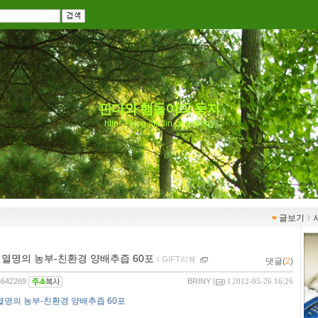
판다와 햄돌이의 둥지
https://blog.aladin.co.kr/briny
글보기
ｌ
장 열명의 농부-친환경 양배추즙 60포
ｌ
GIFT리뷰
댓글(
2
)
/5642269
BRINY
(
) l 2012-05-26 16:26
열명의 농부-친환경 양배추즙 60포