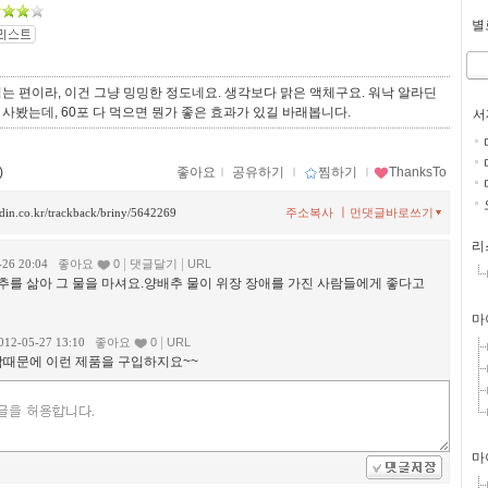
별로
는 편이라, 이건 그냥 밍밍한 정도네요. 생각보다 맑은 액체구요. 워낙 알라딘
사봤는데, 60포 다 먹으면 뭔가 좋은 효과가 있길 바래봅니다.
서
)
좋아요
ｌ
공유하기
ｌ
찜하기
ｌ
ThanksTo
ㅣ
ladin.co.kr/trackback/briny/5642269
주소복사
먼댓글바로쓰기
리
|
|
-26 20:04
좋아요
0
댓글달기
URL
추를 삶아 그 물을 마셔요.양배추 물이 위장 장애를 가진 사람들에게 좋다고
마
|
012-05-27 13:10
좋아요
0
URL
함때문에 이런 제품을 구입하지요~~
마