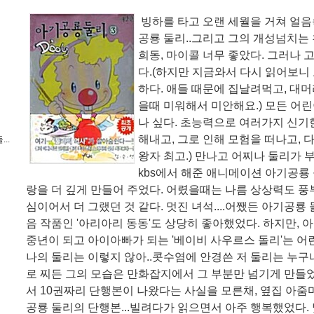
빙하를 타고 오랜 세월을 거쳐 얼
공룡 둘리..그리고 그의 개성넘치는 
희동, 마이콜 너무 좋았다. 그러나 
다.(하지만 지금와서 다시 읽어보니
하다. 애들 때문에 집날려먹고, 대머
을때 미워해서 미안해요.) 모든 어
나 싶다. 초능력으로 여러가지 신기
해내고, 그로 인해 모험을 떠나고, 다
..
왕자 최고.) 만나고 어찌나 둘리가 부
kbs에서 해준 애니메이션 아기공룡 
랑을 더 깊게 만들어 주었다. 어렸을때는 나름 상상력도 풍부
심이어서 더 그랬던 것 같다. 멋진 녀석....어쨌든 아기공룡
음 작품인 '아리아리 동동'도 상당히 좋아했었다. 하지만, 
중년이 되고 아이아빠가 되는 '베이비 사우르스 돌리'는 어
나의 둘리는 이렇지 않아..콧수염에 안경쓴 저 둘리는 누구냐.
로 찌든 그의 모습은 만화잡지에서 그 부분만 넘기게 만들
서 10권짜리 단행본이 나왔다는 사실을 모른채, 옆집 아
공룡 둘리의 단행본...빌려다가 읽으면서 아주 행복했었다.