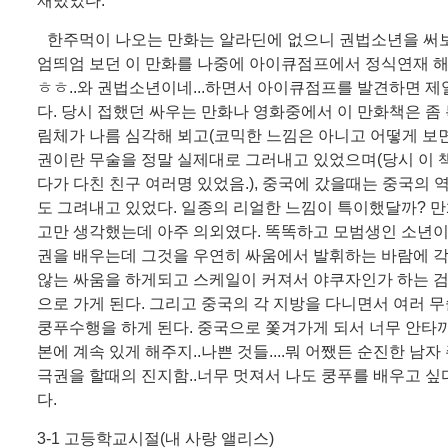
재밌었다.
한주먹이 나오는 만화는 알라딘에 없으니 권법소년을 써보
엄띄엄 보던 이 만화를 나중에 아이큐점프에서 정식연재 
ㅎㅎ..와 권법소년이네...하면서 아이큐점프를 발견하면 제
다. 당시 접했던 싸우는 만화나 영화중에서 이 만화책은 좀 
림체가 나름 심각해 뵈고(코믹한 느낌은 아니고 어떻게 보면 
권이란 무술을 정말 실제대로 그러내고 있었으며(당시 이 
다가 다친 친구 여러명 있었음.), 중국에 갔을때는 중국의
도 그려내고 있었다. 일종의 리얼한 느낌이 특이했달까? 
고만 생각했는데 아주 의외였다. 똑똑하고 모범생인 소년
권을 배우는데 그것을 우연히 싸움에서 발휘하는 바람에 각
않는 싸움을 하게되고 스케일이 커져서 야쿠자인가 하는 검
으로 가게 된다. 그리고 중국의 각 지방을 다니면서 여러 
쿵푸수행을 하게 된다. 중국으로 쫓겨가게 되서 너무 안타까
본에 계속 있게 해주지..나쁜 것들....뭐 어쨌든 순진한 남
극권을 할때의 진지함..너무 멋져서 나도 쿵푸를 배우고 싶
다.
3-1 고등학교시절(내 사랑 앨리스)