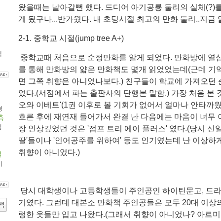
왔을때는 날아갈뻔 했다. 드디어 아기공룡 둘리의 실체(?)를
게 됬구나...반가웠다. 내 초딩시절 최고의 만화 둘리..지금
2-1. 중학교 시절(jump tree A+)
대
책
중학교때 처음으로 순정만화를 알게 되었다. 만화방에 열
를 통해 만화방의 얇은 만화책도 몇개 읽었었는데(근데 기억
면 그쪽 취향은 아니었나보다.) 친구들이 학교에 가져오던
었다.(서점에서 파는 출판사의 단행본 말함.) 가장 처음 본
오와 이베트'(1권 이후로 볼 기회가 없어서 얼마나 안타까웠
경
흐른 후에 재연재 들어가서 완결 난 다음에는 마음이 너무 
측
임
장 인상깊었던 것은 '점프 트리 에이 플러스' 였다.(당시 신
디
딸'들이나 '인어공주를 위하여' 등도 인기였는데 난 이상하
취향이 아니었다.)
벌
지
당시 대학생이나 고등학생들이 주인공인 하이틴문고, 드라마
기였다. 그런데 대본소 만화책 주인공들은 모두 20대 이
렁한 옷들만 입고 나왔다.(그래서 취향이 아니었나? 아르미