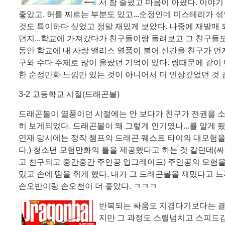
서 참 슬펐고 마음이 아팠다. 이야
좋았고, 허를 찌르는 부분도 있고...순정인데 미스테리가 섞
것도 특이하다 싶었고 정말 재밌게 보았다. 나중에 재발매
던지...학교에 가져갔다가 친구들이랑 돌려보고 그 친구들
동안 학교에 내 사랑 앨리스 열풍이 불어 신간을 친구가 먼
구와 수다 주제로 많이 올랐던 기억이 있다. 링때문에 같이 
한 순정만화 느낌만 있는 것이 아니어서 더 인상깊었던 것 
3-2 고등학교 시절(드래곤볼)
드래곤볼이 열풍이던 시절에는 안 보다가 친구가 전권을 
히 보게되었다. 드래곤볼이 왜 그렇게 인기였나...를 알게
연재 당시에는 정작 챔프의 드래곤 퀘스트 타이의 대모험을
다.) 청소년 모험만화의 틀을 제공했다고 하는 것 같던데(
고 친구되고 중간중간 주인공 업그레이드) 주인공의 모험을
밌고 손에 땀을 쥐게 했다. 내가 그 드래곤볼을 재밌다고 
손오반이랑 손오천이 더 좋았다. ㅋㅋㅋ
반복되는 싸움도 지겹다기보다는 결
지만 그 과정도 스릴넘치고 스피드감