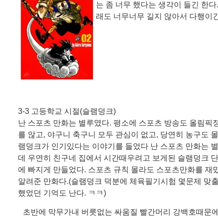
는 좀 너무 했다는 생각이 들긴 한다.
래도 너무너무 길지 않아서 다행이긴
3-3 고등학교 시절(슬램덩크)
난 스포츠 만화는 별루였다. 평소에 스포츠 방송도 올림픽
를 않고, 야구니 축구니 모두 관심이 없고, 당연히 농구도 몰
램덩크가 인기있다는 이야기를 들었다 난 스포츠 만화는 별
데 우연히 친구네 집에서 시간때우려고 보게된 슬램덩크 단
에 빠지게 만들었다. 스포츠 규칙 몰라도 스포츠만화를 재밌
알려준 만화다.(슬램덩크 덕분에 체육필기시험 몇문제 맞출
했었던 기억도 난다. ㅋㅋ)
초반에 막무가내 버릇없는 싸움질 빨간머리 강백호때문에