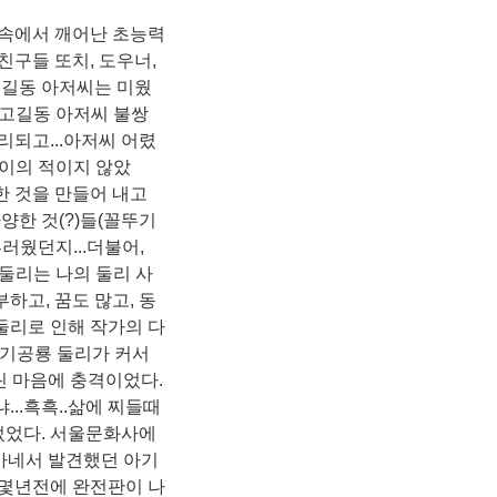
음속에서 깨어난 초능력
친구들 또치, 도우너,
고길동 아저씨는 미웠
 고길동 아저씨 불쌍
리되고...아저씨 어렸
린이의 적이지 않았
한 것을 만들어 내고
양한 것(?)들(꼴뚜기
러웠던지...더불어,
둘리는 나의 둘리 사
하고, 꿈도 많고, 동
 둘리로 인해 작가의 다
아기공룡 둘리가 커서
린 마음에 충격이었다.
..흑흑..삶에 찌들때
었었다. 서울문화사에
줌마네서 발견했던 아기
 몇년전에 완전판이 나