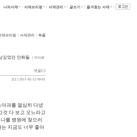
나의서재
ｌ
서재브리핑
ｌ
서재관리
ｌ
글쓰기
ｌ
즐겨찾는 서재
ｌ
서재브리핑
ｌ
서재관리
ｌ
북플
상깊었던 만화들.
ｌ
마이페
댓글(
2
)
모1
l 2011-02-12 00:01
소아과를 열심히 다녔
그것 다 보고 오느라고
 나를 병원에 찾으러
화는 지금도 너무 좋아