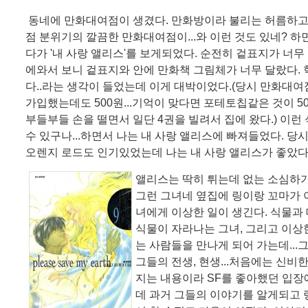
동네에 만화대여점이 생겼다. 만화방이라 불리는 허름하고 
점 분위기의 깔끔한 만화대여점이...와 이런 것도 있네? 
다가 '내 사랑 앨리스'를 보게되었다. 순전히 겉표지가 너무
에와서 보니 겉표지와 안에 만화책 그림체가 너무 달랐다. 헉
다..라는 생각이 들었는데 이게 대박이었다.(당시 만화대
가입했는데도 500원...기억이 맞다면 포테토칩같은 것이 5
부들부들 손을 떨면서 일단 4권을 빌려서 집에 왔다.) 이런
수 있구나...하면서 나는 내 사랑 앨리스에 빠져들었다. 당
오렌지 로드도 인기있었는데 나는 내 사랑 앨리스가 좋았다
앨리스는 딱히 튀는데 없는 소심하
그런 그녀네 옆집에 링이랑 꼬마가 
녀에게 이상한 일이 생긴다. 식물과
식물이 자라나는 그녀, 그리고 이상한
는 사람들을 만나게 되어 가는데...
그들의 전생, 현생...처음에는 신비
지는 내용이라 SF를 좋아했던 입장에
데 과거 그들의 이야기를 알게되고 