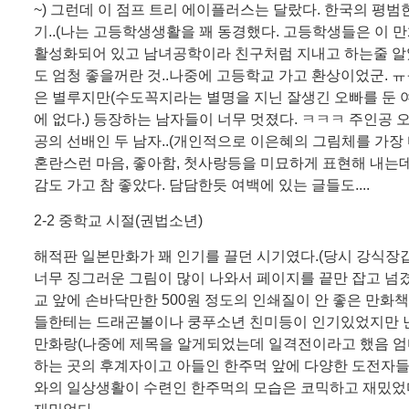
~) 그런데 이 점프 트리 에이플러스는 달랐다. 한국의 평
기..(나는 고등학생생활을 꽤 동경했다. 고등학생들은 이 
활성화되어 있고 남녀공학이라 친구처럼 지내고 하는줄 알았
도 엄청 좋을꺼란 것..나중에 고등학교 가고 환상이었군. 
은 별루지만(수도꼭지라는 별명을 지닌 잘생긴 오빠를 둔 
에 없다.) 등장하는 남자들이 너무 멋졌다. ㅋㅋㅋ 주인공
공의 선배인 두 남자..(개인적으로 이은혜의 그림체를 가장
혼란스런 마음, 좋아함, 첫사랑등을 미묘하게 표현해 내는데,
감도 가고 참 좋았다. 담담한듯 여백에 있는 글들도....
2-2 중학교 시절(권법소년)
해적판 일본만화가 꽤 인기를 끌던 시기였다.(당시 강식장
너무 징그러운 그림이 많이 나와서 페이지를 끝만 잡고 넘겼
교 앞에 손바닥만한 500원 정도의 인쇄질이 안 좋은 만화
들한테는 드래곤볼이나 쿵푸소년 친미등이 인기있었지만
만화랑(나중에 제목을 알게되었는데 일격전이라고 했음 엄
하는 곳의 후계자이고 아들인 한주먹 앞에 다양한 도전자
와의 일상생활이 수련인 한주먹의 모습은 코믹하고 재밌었다