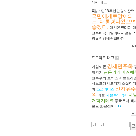
서재 태그
#알라딘18주년단권포장팩
국민에게로망이되
는..대통령나왔으면
좋겠다.
대선은코미디-
선후비극이일어나지말길.
의날인생네권알라딘
프로덕트 태그
경제민주화
게임이론
금융위기
미래예
제위기
민주주의
브릭스
서브프라
서브프라임모기지
소셜미
신자유주
어
소셜커머스
의
재
애플
자본주의역사
개혁
재테크
중국투자
헤
펀드
환율정책
FTA