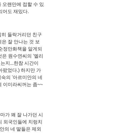
 오랜만에 접할 수 있
 읽어도 재밌다.
심히 들락거리던 친구
은 잘 안나는 것 보
 순정만화책을 알게되
 것은 원수연씨의 '엘리
는지...한참 시간이
아팠었다.) 하지만 가
일숙의 '아르미안의 네
게 이미라씨꺼는 좀~~
가 꽤 잘 나가던 시
상의 외국인들에 치렁치
안의 네 딸들은 제외