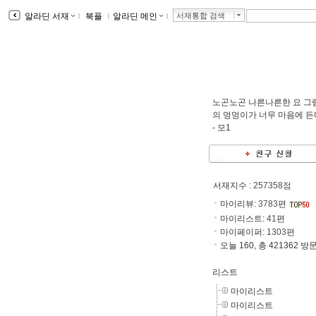
알라딘 서재
ｌ
북플
ｌ
알라딘 메인
ｌ
서재통합 검색
노곤노곤 나른나른한 요 그
의 멍멍이가 너무 마음에 든
-
모1
서재지수
: 257358점
마이리뷰:
3783
편
마이리스트:
41
편
마이페이퍼:
1303
편
오늘 160, 총 421362 방
리스트
마이리스트
마이리스트