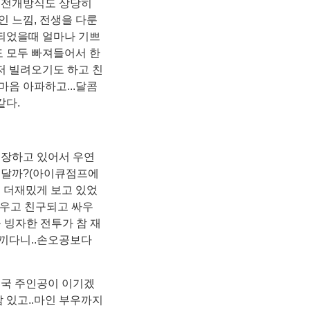
기 전개방식도 상당히
인 느낌, 전생을 다룬
 되었을때 얼마나 기쁘
도 모두 빠져들어서 한
저 빌려오기도 하고 친
마음 아파하고...달콤
같다.
소장하고 있어서 우연
 됬달까?(아이큐점프에
 더재밌게 보고 있었
싸우고 친구되고 싸우
 빙자한 전투가 참 재
느끼다니..손오공보다
국 주인공이 이기겠
 있고..마인 부우까지