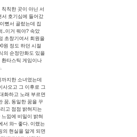
칙칙한 곳이 아닌 서
하면서 호기심에 들어갔
 이뻤서 골랐는데 집
..이거 뭐야? 속았
여점 초창기여서 회원을
00원 정도 하던 시절
 식의 순정만화도 있을
시 환타스틱 게임이나
.
기까지한 소녀였는데
이사오고 그 이후로 그
 대화하고 노래 부르면
 꿈, 동일한 꿈을 꾸
그리고 점점 밝혀지는
한 느낌에 비밀이 밝혀
서 와~ 좋다. 이랬는
링의 현실을 알게 되면