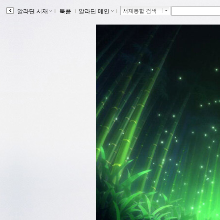
알라딘 서재
ｌ
북플
ｌ
알라딘 메인
ｌ
서재통합 검색