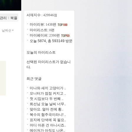
서재지수
: 429946점
관리
ｌ
북플
마이리뷰:
편
1438
마이리스트:
편
0
날짜순
마이페이퍼:
편
2390
오늘 5874, 총 593149 방문
오늘의 마이리스트
선택된 마이리스트가 없습니
다.
최근 댓글
미나와 새끼 고양이가 ..
모니터가 점점 커지고 ..
첫 시집보다 두 번째 ..
희선님 오늘 날씨 너무..
맞아요. 얼마 전에 횡..
복수의 협주곡이라니! ..
표지에 단색에 꼭 필요..
어디 아픈 건 아니시죠..
메이저가 아직도 나온..