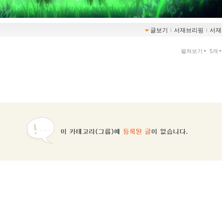
글보기
ｌ
서재브리핑
ｌ
서재
펼쳐보기
5개