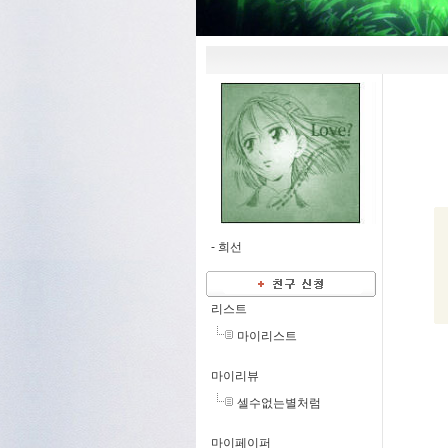
-
희선
리스트
마이리스트
마이리뷰
셀수없는별처럼
마이페이퍼