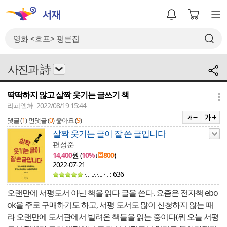
사진과 詩
딱딱하지 않고 살짝 웃기는 글쓰기 책
메뉴
라파엘坤 2022/08/19 15:44
1
0
9
댓글 (
)
먼댓글 (
)
좋아요 (
)
살짝 웃기는 글이 잘 쓴 글입니다
편성준
14,400
원 (
10%
↓
800
)
2022-07-21
: 636
오랜만에 서평도서 아닌 책을 읽다 글을 쓴다. 요즘은 전자책 ebo
ok을 주로 구매하기도 하고, 서평 도서도 많이 신청하지 않는 때
라 오랜만에 도서관에서 빌려온 책들을 읽는 중이다(뭐 오늘 서평