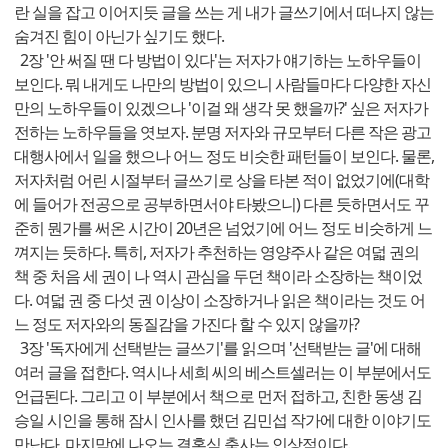
란 실을 잡고 이어지듯 글을 쓰는 게 내가 글쓰기에서 떠나지 않는
숨겨진 힘이 아닌가 싶기도 했다.
2장 '안 써질 땐 다 방법이 있다'는 저자가 얘기하는 노하우들이
보인다. 뭐 내게도 나만의 방법이 있으니 사람들마다 다양한 자신
만의 노하우들이 있겠으나 '이걸 왜 생각 못 했을까?' 싶은 저자가
전하는 노하우들을 엿보자. 분명 저자와 규모부터 다른 작은 광고
대행사에서 일을 했으나 어느 정도 비슷한 패턴들이 보인다. 물론,
저자처럼 어린 시절부터 글쓰기로 상을 타본 적이 없었기에(대학
에 들어가 전공으로 공부하면서야 타봤으니) 다른 듯하면서도 꾸
준히 뭔가를 써온 시간이 20년은 넘었기에 어느 정도 비슷하게 느
껴지는 듯하다. 특히, 저자가 추천하는 영양주사 같은 여덟 권의
책 중 처음 세 권이 나 역시 관심을 두던 책이라 소장하는 책이었
다. 여덟 권 중 다섯 권 이상이 소장하거나 읽은 책이라는 것도 어
느 정도 저자와의 동질감을 가진다 할 수 있지 않을까?
3장 '독자에게 선택받는 글쓰기'를 읽으며 '선택받는 글'에 대해
여러 글을 접한다. 역시나 세희 씨의 베스트셀러는 이 부분에서도
언급된다. 그리고 이 부분에서 책으로 먼저 접하고, 친한 동생 김
승일 시인을 통해 잠시 인사를 했던 김민섭 작가에 대한 이야기도
만난다. 마지막에 나오는 결혼식 축사는 인상적이다.