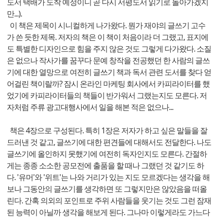
도서 택배가 도착 예정이니 곧 다시 서평도서 읽기로 돌아가겠지
만...).
이 책은 제목이 시니컬하게 나가왔다. 뭔가 재야의 글쓰기 고수
가 쓴 듯한 제목. 저자의 책은 이 책이 처음이라 더 그랬고, 표지에
도 특별한 디자인으로 힘을 주지 않은 것도 그렇게 다가왔다. 소질
은 없으나 작사가를 꿈꾸다 문예 창작을 전공했던 한 사람의 글쓰
기에 대한 열망으로 여전히 글쓰기 책과 독서 관련 도서를 찾다 얻
어걸린 책이랄까? 잠시 온라인 마케팅 회사에서 카피라이터를 했
었기에 카피라이터들의 책들이 반가워서 그랬는지도 모른다. 저
자처럼 주류 광고대행사에서 일을 해본 적은 없으나...
책은 4장으로 구성된다. 특히 1장은 저자가 하고 싶은 말들을 잘
드러낸 것 같고, 글쓰기에 대한 편견들에 대해서도 전달한다. 나도
글쓰기에 올인하지 못했기에 여전히 독자인지도 모른다. 간절하
게는 종종 소소한 공모전에 출품을 할 때나 그랬던 것 같기도 하
다. '유머'와 '위트'는 나와 거리가 있는 지도 모르겠다는 생각을 해
보나 그동안의 글쓰기를 생각하면 또 그렇지만은 않았음을 떠올
린다. 간혹 의외의 포인트로 주위 사람들을 웃기는 것도 그런 잠재
된 능력이 아닐까 생각을 해보게 된다. 그나마 이렇게라도 가느다