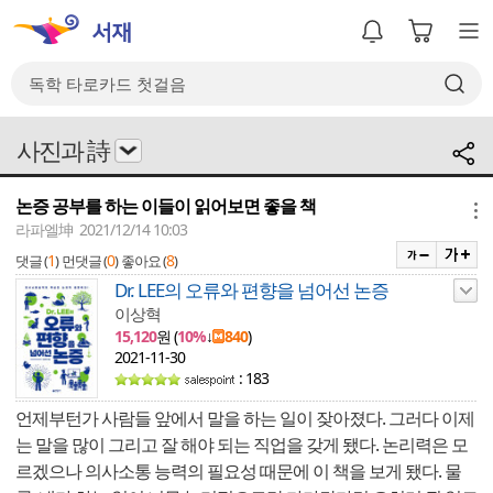
사진과 詩
논증 공부를 하는 이들이 읽어보면 좋을 책
메뉴
라파엘坤 2021/12/14 10:03
1
0
8
댓글 (
)
먼댓글 (
)
좋아요 (
)
Dr. LEE의 오류와 편향을 넘어선 논증
이상혁
15,120
원 (
10%
↓
840
)
2021-11-30
: 183
언제부턴가 사람들 앞에서 말을 하는 일이 잦아졌다. 그러다 이제
는 말을 많이 그리고 잘 해야 되는 직업을 갖게 됐다. 논리력은 모
르겠으나 의사소통 능력의 필요성 때문에 이 책을 보게 됐다. 물