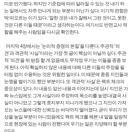
미로 반가웠다. 하지만 기준점에 따라 달라질 수 있는 것 내가 하
는 일에서도 자주 만나게 되는 부분이 아닌가 싶다. 이기적 편향은
딱 떠오르는 이가 있다. '잘한 것은 내가 잘해서 그런 것이고, 못한
것은 다른 이들 때문'이라고 생각하는이다. 여기서도 반면교사 역
할을 해주는 사람임을 다시금 확인한다.
마지막 4장에서는 '논리적 증명의 본질'을 다룬다. 주관적 '의
견'과 객관적 '사실'이라는 가장 첫 글이 핵심이 아닐까 싶다. 주관
적 '의견'을 뒤 받침 할 게 없음에도 무작정 우기는 이들을 종종 보
게 된다. 아직 확실하지 않은 내용에 대해 다른 이들의 주장을 필
터링 없이 수용하는 것은 위험한 일이다. 이 때문에 종종 지인들과
논쟁을 벌이기도 했던 부분이다. 또 객관적 '사실'은 팩트 체크의
중요성이 있다. 이 내용도 앞선 내용과 이어지는데 당시 지인은 가
짜 뉴스임에도 그게 사실이라 주장하며 목소리를 높였다(결국 사
실이 아니었고 그렇게 흐지부지 지나가게 됐으나 그 지인이 가져
오는 뉴스들에 대한 신뢰도는 바닥까지 떨어졌다. 굳이 우리가 언
성을 높일 부분이 아니었음에도 팩트 체크를 해본 내 말을 일방적
으로 현장에 있는 사람이 전했다며 우기는 일은 지양해야 할 부분
이다).