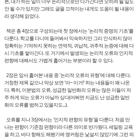
론, 내가 하는 일이 너무 논리적으로만 다가간다면 오히려 될 일도
안 될 수가 있지만 그래도 글을 끄적이는 내게도 도움이 될 내용이
라 생각해 읽었다.
책은 총 4장으로 구성되는데 첫 장에서는 '논리적 증명의 기초'를
다룬다. 학교를 다니며 들어봐서 익숙하지만 그리 인식하지 않아
정확히는 기억하지 못하는 연역적, 귀납적, 귀추적 논증에 대해 다
시 기초를 쌓아간다. 또 거기에서 발생되는 논리적 오류와 인지적
편향에 대해서도 가볍게 훑어가는 부분이라 할 수 있다.
2장은 앞서 훑어본 내용 중 '논리적 오류의 유형'에 대해 다룬다.
거창한 제목 같으나 막상 보면 '아~ 이거!' 하는 내용들이 꽤 나온
다. 특히, 이분법의 오류, 성급한 일반화의 오류는 많은 이들이 자
주 하게 되는 오류가 아닐까 싶다(어쩌면 지금도 난 성급한 일반
화의 오류를 범하고 있을지도...).
오류를 지나 3장에서는 '인지적 편향의 유형'을 다룬다. 처음 만
나는 편향이 기준점 편향이라 다른 의미로 반가웠다. 세일링 교육
을 하고, 바다 항해도 해봤기에 앵커링은 낯설지 않았기에 그런 의