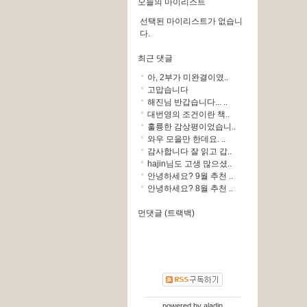
오늘의 마이리스트
선택된 마이리스트가 없습니
다.
최근 댓글
아, 2부가 미완결이였..
고맙습니다
해진님 반갑습니다... ..
대번영의 조건이란 책..
훌륭한 감상평이었습니..
와우 모을만 한데요. ..
감사합니다 잘 읽고 갑..
hajin님도 고생 많으셨..
안녕하세요? 9월 추천 ..
안녕하세요? 8월 추천 ..
먼댓글 (트랙백)
powered by
aladin