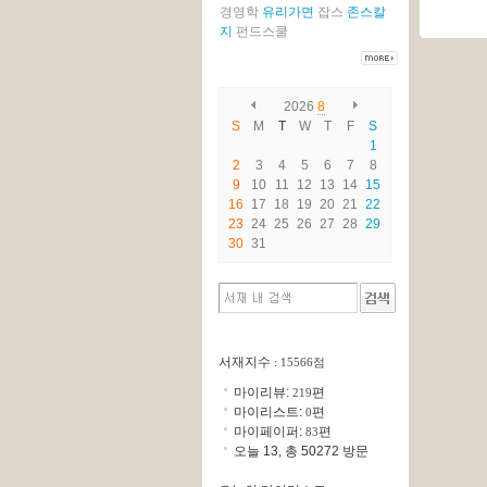
경영학
유리가면
잡스
존스칼
지
펀드스쿨
2026
8
S
M
T
W
T
F
S
1
2
3
4
5
6
7
8
9
10
11
12
13
14
15
16
17
18
19
20
21
22
23
24
25
26
27
28
29
30
31
서재지수
: 15566점
마이리뷰:
편
219
마이리스트:
편
0
마이페이퍼:
편
83
오늘 13, 총 50272 방문