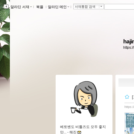
알라딘 서재
ｌ
북플
ｌ
알라딘 메인
ｌ
서재통합 검색
haj
https:
https:
베토벤도 비틀즈도 모두 좋지
만... -
해진