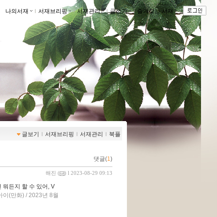
나의서재
ｌ
서재브리핑
ｌ
서재관리
ｌ
글쓰기
ｌ
즐겨찾는 서재
ｌ
글보기
ｌ
서재브리핑
ｌ
서재관리
ｌ
북플
댓글(
1
)
해진
(
) l 2023-08-29 09:13
뭐든지 할 수 있어, V
(만화) / 2023년 8월