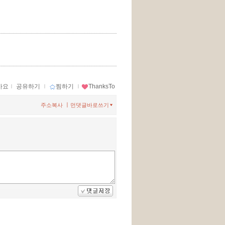
아요
ｌ
공유하기
ｌ
찜하기
ｌ
ThanksTo
ㅣ
주소복사
먼댓글바로쓰기