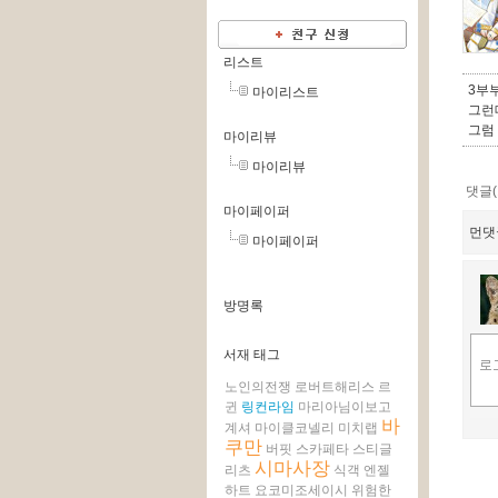
리스트
3부
마이리스트
그런
그럼
마이리뷰
마이리뷰
댓글(
마이페이퍼
먼댓
마이페이퍼
방명록
서재 태그
노인의전쟁
로버트해리스
르
귄
링컨라임
마리아님이보고
바
계셔
마이클코넬리
미치랩
쿠만
버핏
스카페타
스티글
시마사장
리츠
식객
엔젤
하트
요코미조세이시
위험한