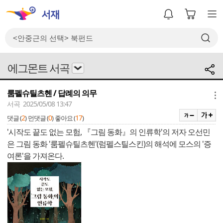
에그몬트 서곡
룸펠슈틸츠헨 / 답례의 의무
메뉴
서곡 2025/05/08 13:47
2
0
17
댓글 (
)
먼댓글 (
)
좋아요 (
)
'시작도 끝도 없는 모험, 『그림 동화』의 인류학'의 저자 오선민
은 그림 동화 '룸펠슈틸츠헨'(럼펠스틸스킨)의 해석에 모스의 '증
여론'을 가져온다.