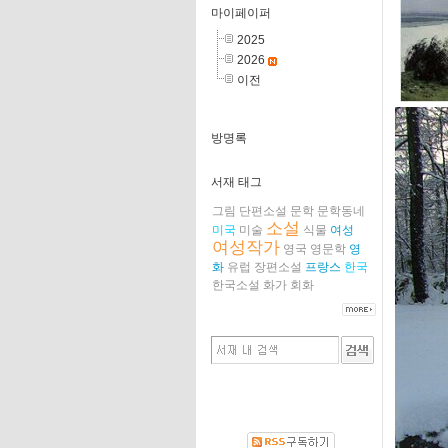
마이페이퍼
2025
2026
이전
방명록
서재 태그
그림
단편소설
문학
문학동네
소설
미국
미술
식물
여성
여성작가
영국
영문학
영
화
유럽
장편소설
프랑스
한국
한국소설
화가
회화