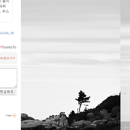
는 움직
 대위
, 우스
러시아
러
,
ThanksTo
바로쓰기