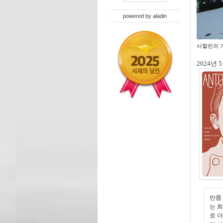
powered by
aladin
사할린의 겨울(
2024년
반쯤
는 
로 