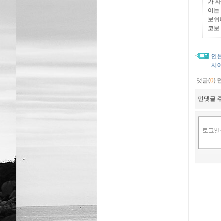
가 
이는 
보쉬
코보
안
시
댓글(
0
)
먼댓글 주