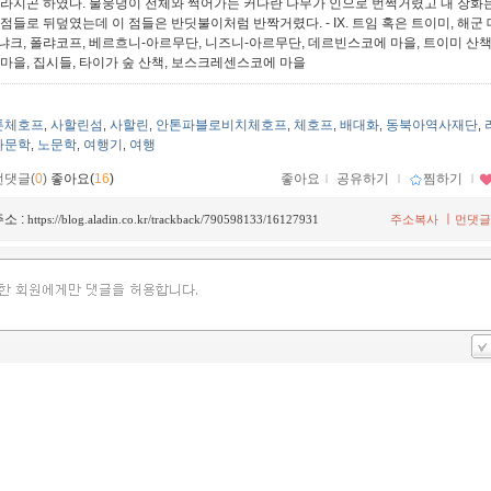
사라지곤 하였다. 물웅덩이 전체와 썩어가는 커다란 나무가 인으로 번쩍거렸고 내 장화
점들로 뒤덮였는데 이 점들은 반딧불이처럼 반짝거렸다. - IX. 트임 혹은 트이미, 해군
냐크, 폴랴코프, 베르흐니-아르무단, 니즈니-아르무단, 데르빈스코에 마을, 트이미 산책
 마을, 집시들, 타이가 숲 산책, 보스크레센스코에 마을
톤체호프
사할린섬
사할린
안톤파블로비치체호프
체호프
배대화
동북아역사재단
,
,
,
,
,
,
,
아문학
노문학
여행기
여행
,
,
,
먼댓글(
0
)
좋아요(
16
)
좋아요
ｌ
공유하기
ｌ
찜하기
ｌ
소 :
ㅣ
https://blog.aladin.co.kr/trackback/790598133/16127931
주소복사
먼댓글