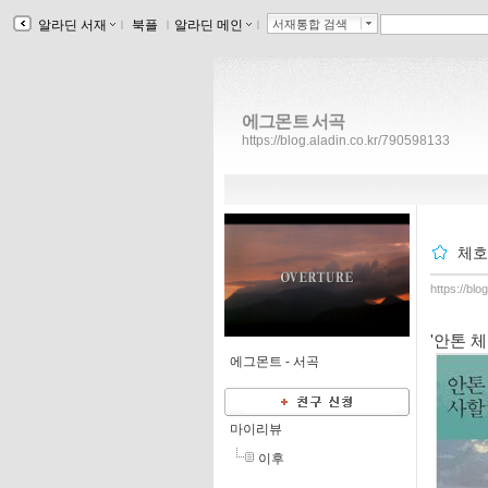
알라딘 서재
ｌ
북플
ｌ
알라딘 메인
ｌ
서재통합 검색
에그몬트 서곡
https://blog.aladin.co.kr/790598133
체호
https://bl
'안톤 
에그몬트 -
서곡
마이리뷰
이후