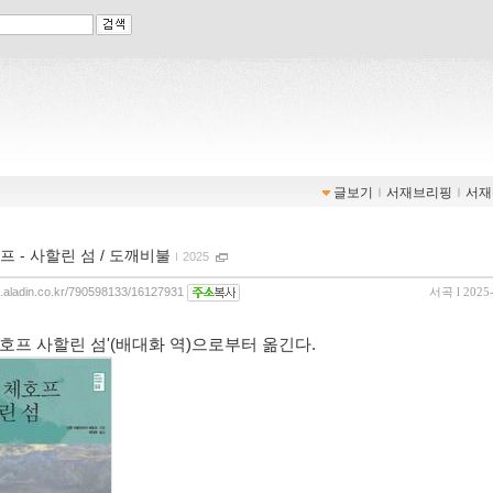
글보기
ｌ
서재브리핑
ｌ
서재
프 - 사할린 섬 / 도깨비불
ｌ
2025
og.aladin.co.kr/790598133/16127931
서곡
l 2025
체호프 사할린 섬'(배대화 역)으로부터 옮긴다.