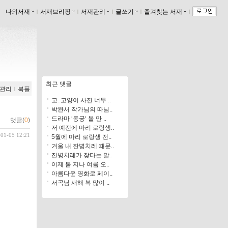
나의서재
ｌ
서재브리핑
ｌ
서재관리
ｌ
글쓰기
ｌ
즐겨찾는 서재
ｌ
최근 댓글
관리
ｌ
북플
고..고양이 사진 너무 ..
박완서 작가님의 따님..
드라마 ‘동궁‘ 볼 만 ..
댓글(
0
)
저 예전에 마리 로랑생..
-01-05 12:21
5월에 마리 로랑생 전..
겨울 내 잔병치레 때문..
잔병치레가 잦다는 말..
이제 봄 지나 여름 오..
아름다운 명화로 페이..
서곡님 새해 복 많이 ..